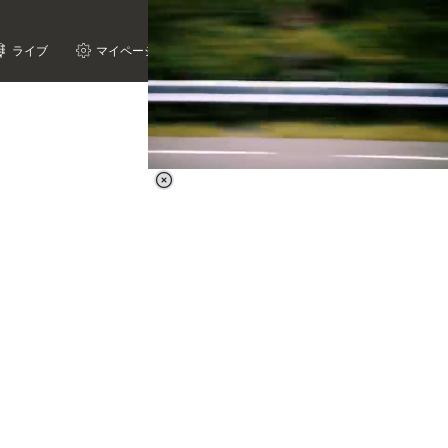
ライブ
マイページ
Loaded
:
38.44%
/
Unmute