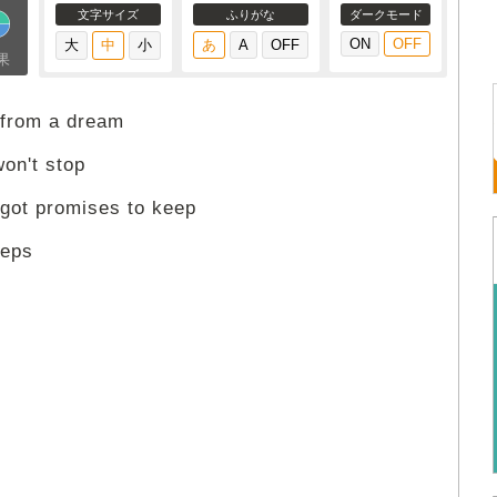
文字サイズ
ふりがな
ダークモード
果
m from a dream
won't stop
s got promises to keep
eeps