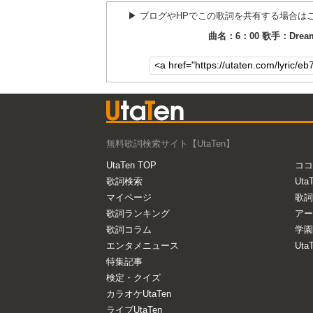
▶︎ ブログやHPでこの歌詞を共有する場合は
曲名：6：00 歌手：Dream 
無料歌詞検索サイト【UtaTen】
UtaTen TOP
ココ
歌詞検索
Uta
マイページ
歌詞
歌詞ランキング
アー
歌詞コラム
学園
エンタメニュース
Ut
特集記事
検定・クイズ
カラオケUtaTen
ライブUtaTen