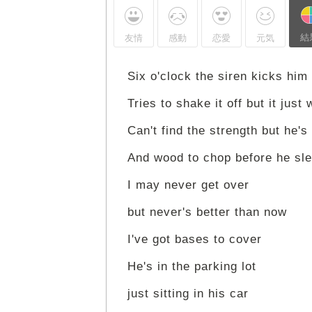
結
友情
感動
恋愛
元気
Six o'clock the siren kicks hi
Tries to shake it off but it just 
Can't find the strength but he'
And wood to chop before he sl
I may never get over
but never's better than now
I've got bases to cover
He's in the parking lot
just sitting in his car