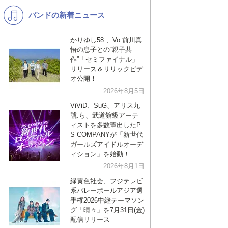
バンドの新着ニュース
K-POP
演歌・歌謡
バンド
洋楽
かりゆし58 、Vo.前川真
悟の息子との“親子共
VTuber
ディズニー
作”「セミファイナル」
リリース＆リリックビデ
オ公開！
2026年8月5日
ViViD、SuG、アリス九
號.ら、武道館級アーテ
ィストを多数輩出したP
S COMPANYが「新世代
ガールズアイドルオーデ
ィション」を始動！
2026年8月1日
緑黄色社会、フジテレビ
系バレーボールアジア選
手権2026中継テーマソン
グ「晴々」を7月31日(金)
配信リリース