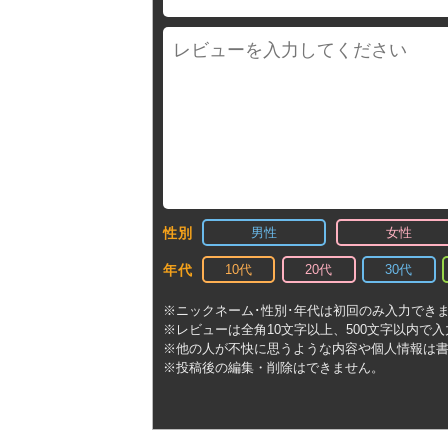
男性
女性
性別
10代
20代
30代
年代
※ニックネーム･性別･年代は初回のみ入力でき
※レビューは全角10文字以上、500文字以内で
※他の人が不快に思うような内容や個人情報は
※投稿後の編集・削除はできません。