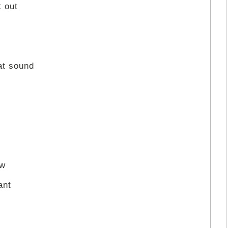
t out
at sound
ow
ant