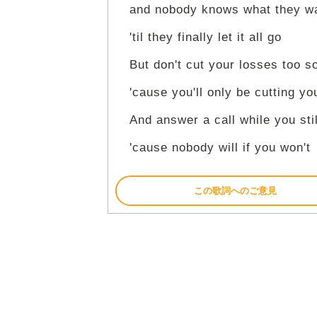
and nobody knows what they w
'til they finally let it all go
But don't cut your losses too s
'cause you'll only be cutting yo
And answer a call while you stil
'cause nobody will if you won't
この歌詞へのご意見