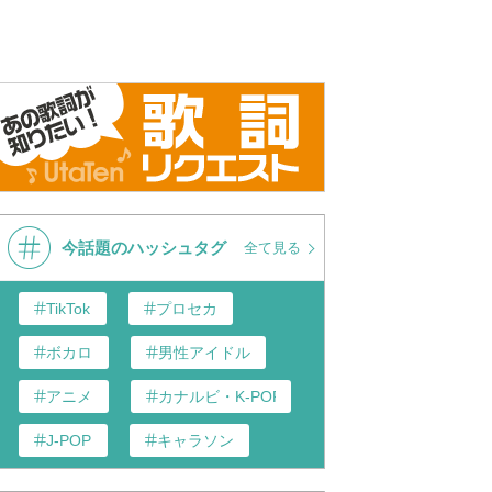
今話題のハッシュタグ
全て見る
TikTok
プロセカ
ボカロ
男性アイドル
アニメ
カナルビ・K-POP和訳
J-POP
キャラソン
あんスタ
歌い手