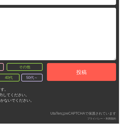
その他
投稿
40代
50代～
ます。
入力してください。
書かないでください。
UtaTenはreCAPTCHAで保護されています
-
プライバシー
利用契約