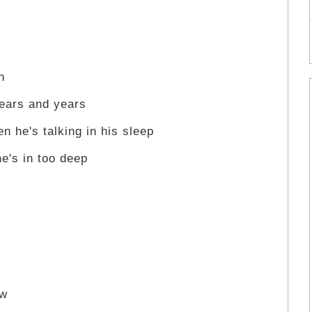
n
ears and years
n he's talking in his sleep
he's in too deep
ow