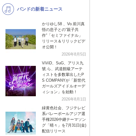
バンドの新着ニュース
K-POP
バンド
演歌・歌謡
洋楽
かりゆし58 、Vo.前川真
悟の息子との“親子共
VTuber
ディズニー
作”「セミファイナル」
リリース＆リリックビデ
オ公開！
2026年8月5日
ViViD、SuG、アリス九
號.ら、武道館級アーテ
ィストを多数輩出したP
S COMPANYが「新世代
ガールズアイドルオーデ
ィション」を始動！
2026年8月1日
緑黄色社会、フジテレビ
系バレーボールアジア選
手権2026中継テーマソン
グ「晴々」を7月31日(金)
配信リリース