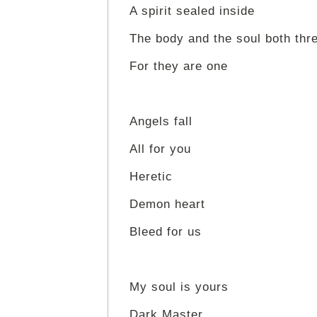
A spirit sealed inside
The body and the soul both thr
For they are one
Angels fall
All for you
Heretic
Demon heart
Bleed for us
My soul is yours
Dark Master