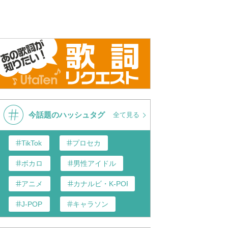
今話題のハッシュタグ
全て見る
TikTok
プロセカ
ボカロ
男性アイドル
アニメ
カナルビ・K-POP和訳
J-POP
キャラソン
あんスタ
歌い手