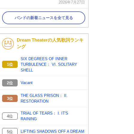
2026年7月27日
バンドの新着ニュースを全て見る
Dream Theaterの人気歌詞ランキ
ング
SIX DEGREES OF INNER
1位
TURBULENCE： VI. SOLITARY
SHELL
Vacant
2位
THE GLASS PRISON： II.
3位
RESTORATION
TRIAL OF TEARS： I. IT'S
4位
RAINING
LIFTING SHADOWS OFF A DREAM
5位