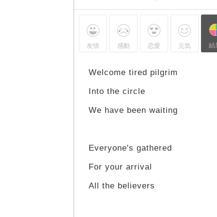
結
友情
感動
恋愛
元気
Welcome tired pilgrim
Into the circle
We have been waiting
Everyone's gathered
For your arrival
All the believers