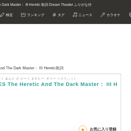
e Dark Master： III Heretic 歌詞 Dream Theater ふりがな付
検定
ランキング
タグ
ニュース
カラオケ
d The Dark Master： III Heretic歌詞
く あんど ざ だーく ますたー: すりー へりてぃっく
 The Heretic And The Dark Master： III H
お気に入り登録
★