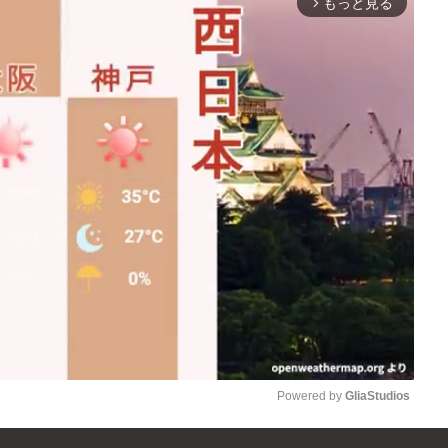
もっと見る
arrow_forward_ios
Powered by 
GliaStudios