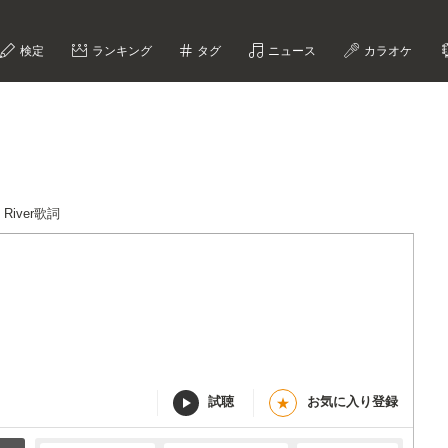
検定
ランキング
タグ
ニュース
カラオケ
e River歌詞
試聴
お気に入り登録
★