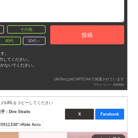
その他
投稿
40代
50代～
ます。
入力してください。
書かないでください。
UtaTenはreCAPTCHAで保護されています
-
プライバシー
利用契約
このURLをコピーしてください
手：Dire Straits
X
Facebook