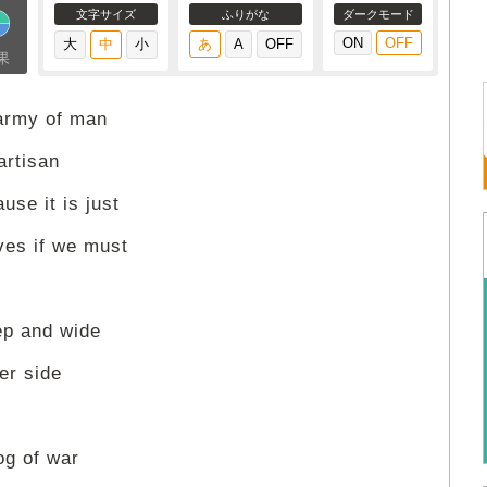
文字サイズ
ふりがな
ダークモード
果
 army of man
artisan
use it is just
ves if we must
ep and wide
er side
dog of war