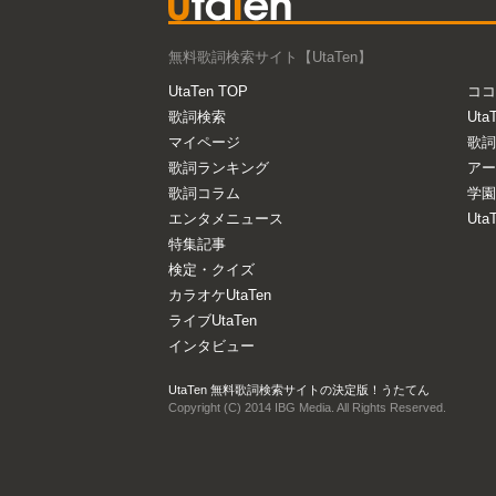
無料歌詞検索サイト【UtaTen】
UtaTen TOP
ココ
歌詞検索
Uta
マイページ
歌詞
歌詞ランキング
アー
歌詞コラム
学園
エンタメニュース
Ut
特集記事
検定・クイズ
カラオケUtaTen
ライブUtaTen
インタビュー
UtaTen 無料歌詞検索サイトの決定版！うたてん
Copyright (C) 2014 IBG Media. All Rights Reserved.