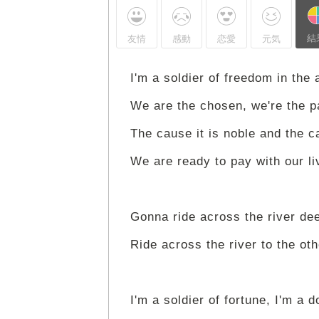
結
友情
感動
恋愛
元気
I'm a soldier of freedom in the
We are the chosen, we're the p
The cause it is noble and the ca
We are ready to pay with our li
Gonna ride across the river de
Ride across the river to the oth
I'm a soldier of fortune, I'm a 