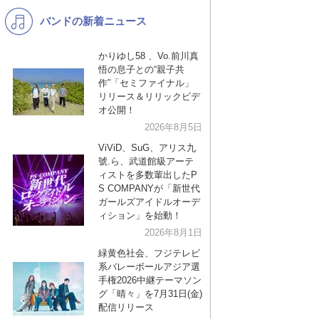
バンドの新着ニュース
K-POP
バンド
演歌・歌謡
洋楽
かりゆし58 、Vo.前川真
悟の息子との“親子共
VTuber
ディズニー
作”「セミファイナル」
リリース＆リリックビデ
オ公開！
2026年8月5日
ViViD、SuG、アリス九
號.ら、武道館級アーテ
ィストを多数輩出したP
S COMPANYが「新世代
ガールズアイドルオーデ
ィション」を始動！
2026年8月1日
緑黄色社会、フジテレビ
系バレーボールアジア選
手権2026中継テーマソン
グ「晴々」を7月31日(金)
配信リリース