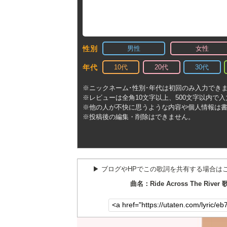
男性
女性
性別
10代
20代
30代
年代
※ニックネーム･性別･年代は初回のみ入力でき
※レビューは全角10文字以上、500文字以内で
※他の人が不快に思うような内容や個人情報は
※投稿後の編集・削除はできません。
▶︎ ブログやHPでこの歌詞を共有する場合は
曲名：Ride Across The River 歌