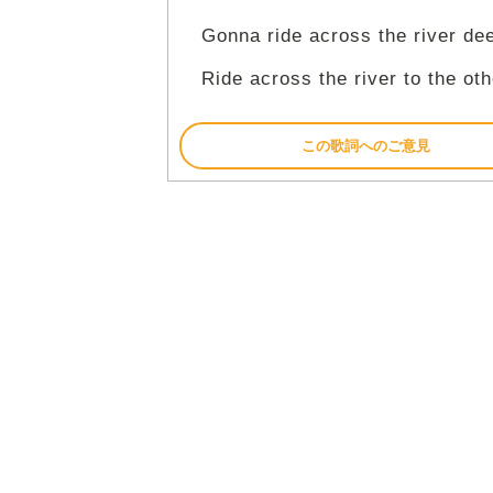
Gonna ride across the river de
Ride across the river to the oth
この歌詞へのご意見