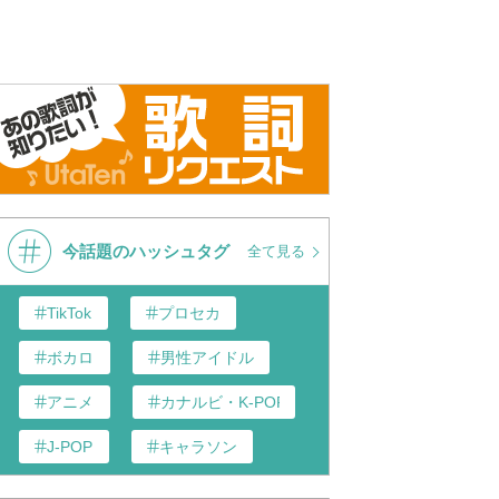
今話題のハッシュタグ
全て見る
TikTok
プロセカ
ボカロ
男性アイドル
アニメ
カナルビ・K-POP和訳
J-POP
キャラソン
あんスタ
歌い手