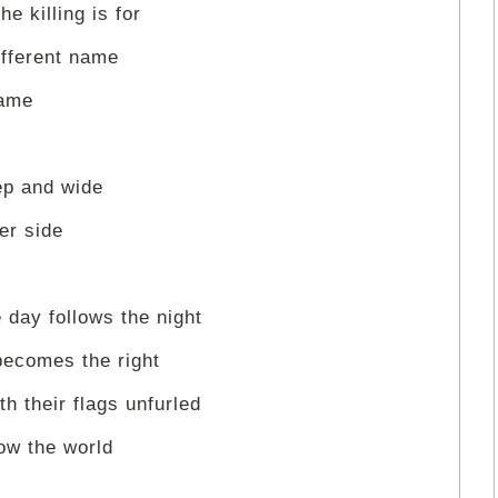
e killing is for
ifferent name
game
ep and wide
er side
 day follows the night
becomes the right
h their flags unfurled
ow the world