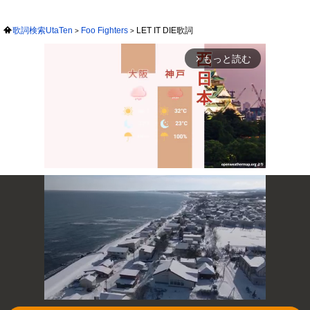
歌詞検索UtaTen
Foo Fighters
LET IT DIE歌詞
もっと読む
arrow_forward_ios
Mute
次の動画まで 3
キャンセル