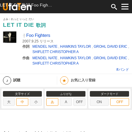
LET IT DIE 歌詞 Foo Fighters ふりがな付
よみ：れっと いっと だい
LET IT DIE
歌詞
Foo Fighters
2007.9.25 リリース
作詞
MENDEL NATE
,
HAWKINS TAYLOR
,
GROHL DAVID ERIC
,
SHIFLETT CHRISTOPHER A
作曲
MENDEL NATE
,
HAWKINS TAYLOR
,
GROHL DAVID ERIC
,
SHIFLETT CHRISTOPHER A
#バンド
★
試聴
お気に入り登録
文字サイズ
ふりがな
ダークモード
大
中
小
あ
A
OFF
ON
OFF