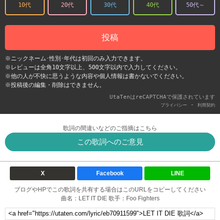
10代
20代
30代
40代
50代～
投稿
※ニックネーム･性別･年代は初回のみ入力できます。
※レビューは全角10文字以上、500文字以内で入力してください。
※他の人が不快に思うような内容や個人情報は書かないでください。
※投稿後の編集・削除はできません。
UtaTenはreCAPTCHAで保護されています
-
プライバシー
利用契約
歌詞の間違いなどのご指摘はこちら
この歌詞へのご意見
X
Facebook
LINE
ブログやHPでこの歌詞を共有する場合はこのURLをコピーしてください
曲名：LET IT DIE 歌手：Foo Fighters