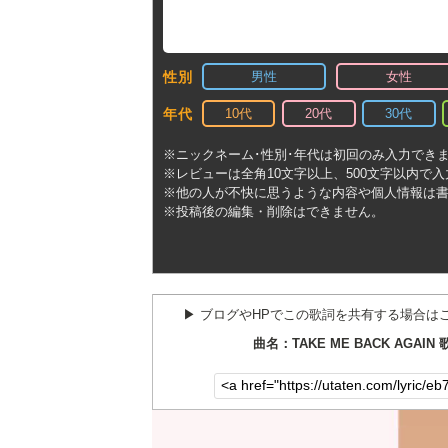
男性
女性
性別
10代
20代
30代
年代
※ニックネーム･性別･年代は初回のみ入力でき
※レビューは全角10文字以上、500文字以内で
※他の人が不快に思うような内容や個人情報は
※投稿後の編集・削除はできません。
▶︎ ブログやHPでこの歌詞を共有する場合は
曲名：TAKE ME BACK AGAIN 歌