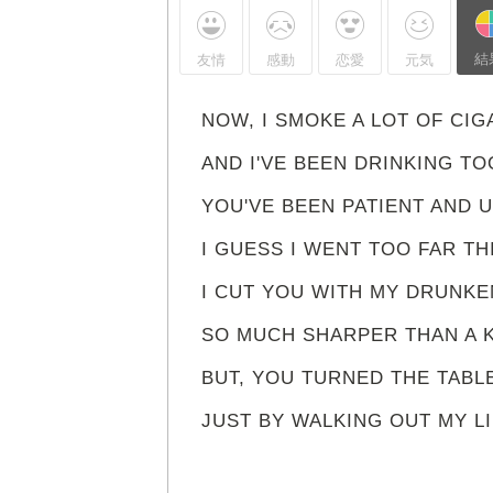
結
友情
感動
恋愛
元気
NOW, I SMOKE A LOT OF CIG
AND I'VE BEEN DRINKING TO
YOU'VE BEEN PATIENT AND 
I GUESS I WENT TOO FAR THI
I CUT YOU WITH MY DRUNK
SO MUCH SHARPER THAN A K
BUT, YOU TURNED THE TABLE
JUST BY WALKING OUT MY LIF