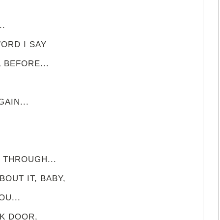
,
..
WORD I SAY
 BEFORE...
AIN...
 THROUGH...
BOUT IT, BABY,
OU...
K DOOR,