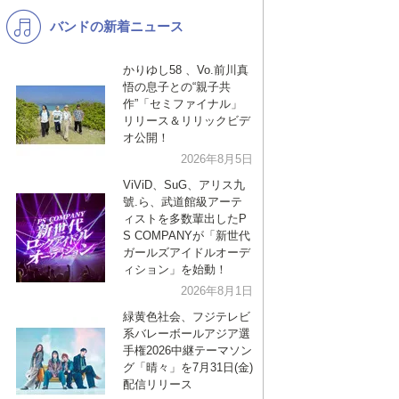
バンドの新着ニュース
K-POP
バンド
演歌・歌謡
洋楽
かりゆし58 、Vo.前川真
悟の息子との“親子共
VTuber
ディズニー
作”「セミファイナル」
リリース＆リリックビデ
オ公開！
2026年8月5日
ViViD、SuG、アリス九
號.ら、武道館級アーテ
ィストを多数輩出したP
S COMPANYが「新世代
ガールズアイドルオーデ
ィション」を始動！
2026年8月1日
緑黄色社会、フジテレビ
系バレーボールアジア選
手権2026中継テーマソン
グ「晴々」を7月31日(金)
配信リリース