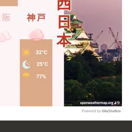
Powered by 
GliaStudios
Mute