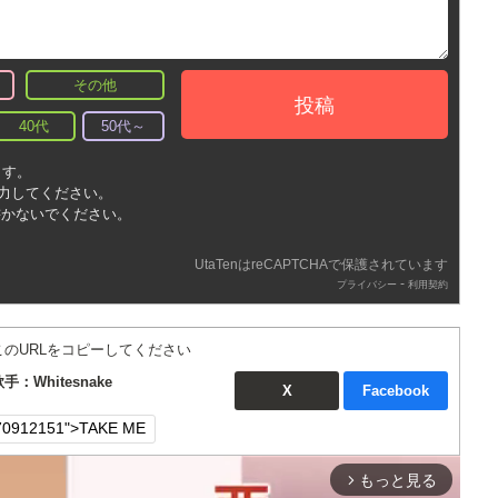
その他
投稿
40代
50代～
ます。
入力してください。
書かないでください。
UtaTenはreCAPTCHAで保護されています
-
プライバシー
利用契約
このURLをコピーしてください
手：Whitesnake
X
Facebook
もっと見る
arrow_forward_ios