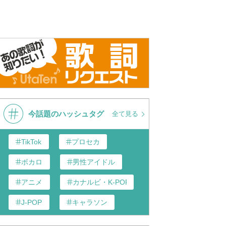
今話題のハッシュタグ
全て見る
TikTok
プロセカ
ボカロ
男性アイドル
アニメ
カナルビ・K-POP和訳
J-POP
キャラソン
あんスタ
歌い手