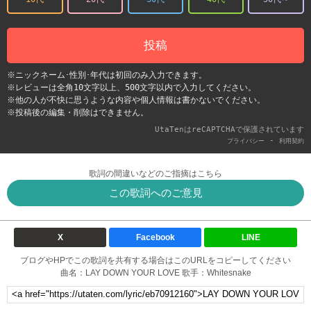
投稿
※ニックネーム･性別･年代は初回のみ入力できます。
※レビューは全角10文字以上、500文字以内で入力してください。
※他の人が不快に思うような内容や個人情報は書かないでください。
※投稿後の編集・削除はできません。
UtaTenはreCAPTCHAで保護されています
-
プライバシー
利用契約
歌詞の間違いなどのご指摘はこちら
この歌詞へのご意見
X
Facebook
LINE
ブログやHPでこの歌詞を共有する場合はこのURLをコピーしてください
曲名：LAY DOWN YOUR LOVE 歌手：Whitesnake