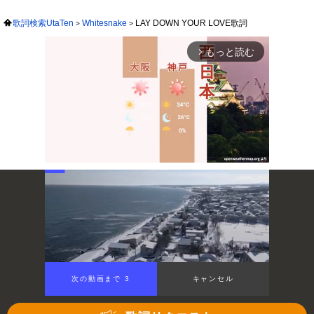
歌詞検索UtaTen
Whitesnake
LAY DOWN YOUR LOVE歌詞
もっと読む
arrow_forward_ios
Mute
次の動画まで 3
キャンセル