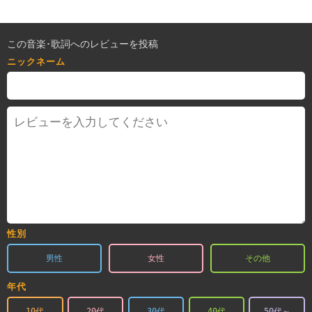
この音楽･歌詞へのレビューを投稿
ニックネーム
性別
男性
女性
その他
年代
10代
20代
30代
40代
50代～