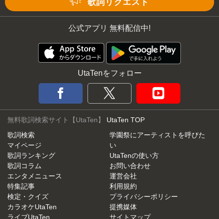
歌詞リクエスト
公式アプリ 無料配信中!
UtaTenをフォロー
無料歌詞検索サイト【UtaTen】
UtaTen TOP
歌詞検索
学園祭にアーティストを呼びた
マイページ
い
歌詞ランキング
UtaTenの使い方
歌詞コラム
お問い合わせ
エンタメニュース
運営会社
特集記事
利用規約
検定・クイズ
プライバシーポリシー
カラオケUtaTen
提携媒体
ライブUtaTen
サイトマップ