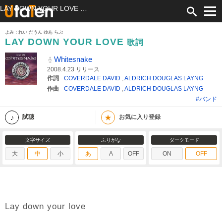
LAY DOWN YOUR LOVE 歌詞 Whitesnake ふりがな付
よみ：れい だうん ゆあ らぶ
LAY DOWN YOUR LOVE
歌詞
Whitesnake
2008.4.23 リリース
作詞
COVERDALE DAVID
,
ALDRICH DOUGLAS LAYNG
作曲
COVERDALE DAVID
,
ALDRICH DOUGLAS LAYNG
#バンド
★
試聴
お気に入り登録
文字サイズ
ふりがな
ダークモード
大
中
小
あ
A
OFF
ON
OFF
Lay down your love