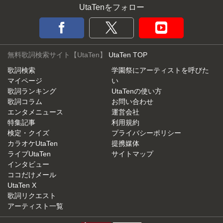
UtaTenをフォロー
無料歌詞検索サイト【UtaTen】
UtaTen TOP
歌詞検索
学園祭にアーティストを呼びた
マイページ
い
歌詞ランキング
UtaTenの使い方
歌詞コラム
お問い合わせ
エンタメニュース
運営会社
特集記事
利用規約
検定・クイズ
プライバシーポリシー
カラオケUtaTen
提携媒体
ライブUtaTen
サイトマップ
インタビュー
ココだけメール
UtaTen X
歌詞リクエスト
アーティスト一覧