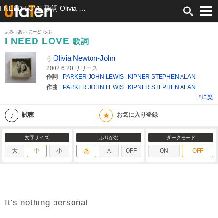
I NEED LOVE 歌詞 Olivia Newton-John ふりがな付
よみ：あい にーど らぶ
I NEED LOVE
歌詞
Olivia Newton-John
2002.6.20 リリース
作詞
PARKER JOHN LEWIS
,
KIPNER STEPHEN ALAN
作曲
PARKER JOHN LEWIS
,
KIPNER STEPHEN ALAN
#洋楽
★
試聴
お気に入り登録
文字サイズ
ふりがな
ダークモード
大
中
小
あ
A
OFF
ON
OFF
It's nothing personal