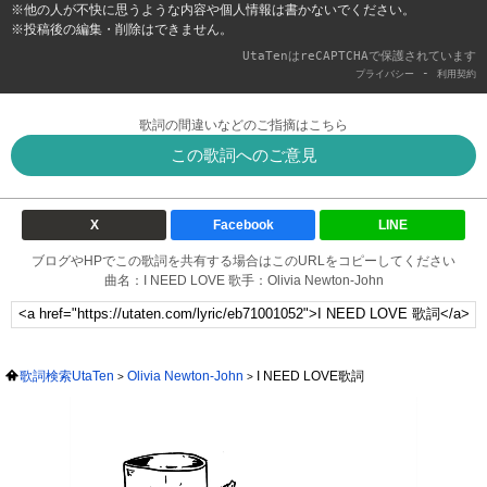
※他の人が不快に思うような内容や個人情報は書かないでください。
※投稿後の編集・削除はできません。
UtaTenはreCAPTCHAで保護されています
-
プライバシー
利用契約
歌詞の間違いなどのご指摘はこちら
この歌詞へのご意見
X
Facebook
LINE
ブログやHPでこの歌詞を共有する場合はこのURLをコピーしてください
曲名：I NEED LOVE 歌手：Olivia Newton-John
歌詞検索UtaTen
Olivia Newton-John
I NEED LOVE歌詞