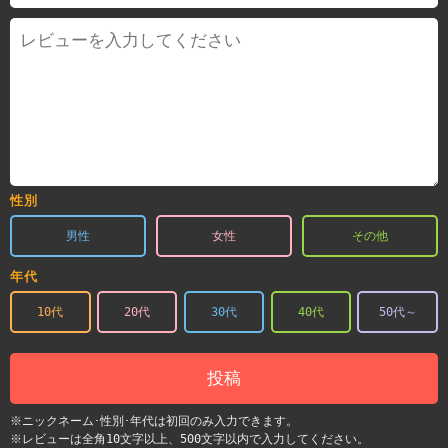
性別
男性
女性
その他
年代
10代
20代
30代
40代
50代～
投稿
※ニックネーム･性別･年代は初回のみ入力できます。
※レビューは全角10文字以上、500文字以内で入力してください。