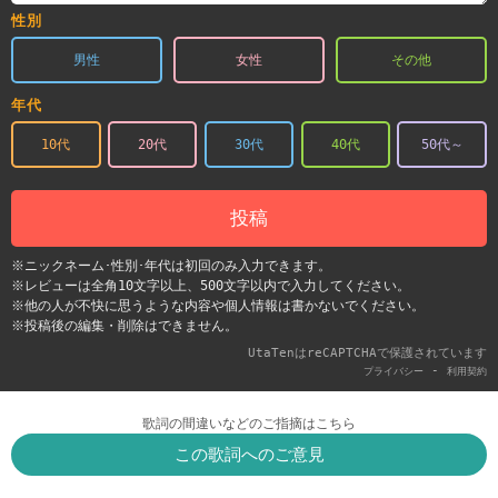
性別
男性
女性
その他
年代
10代
20代
30代
40代
50代～
投稿
※ニックネーム･性別･年代は初回のみ入力できます。
※レビューは全角10文字以上、500文字以内で入力してください。
※他の人が不快に思うような内容や個人情報は書かないでください。
※投稿後の編集・削除はできません。
UtaTenはreCAPTCHAで保護されています
-
プライバシー
利用契約
歌詞の間違いなどのご指摘はこちら
この歌詞へのご意見