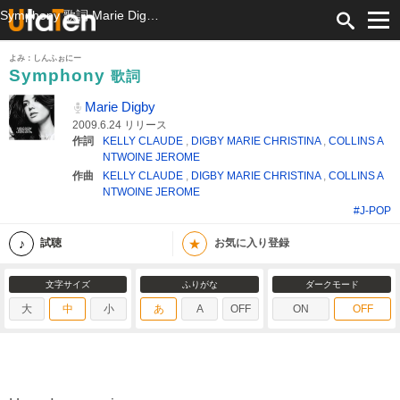
Symphony 歌詞 Marie Digby ふりがな付
よみ：しんふぉにー
Symphony
歌詞
Marie Digby
2009.6.24 リリース
作詞
KELLY CLAUDE
,
DIGBY MARIE CHRISTINA
,
COLLINS A
NTWOINE JEROME
作曲
KELLY CLAUDE
,
DIGBY MARIE CHRISTINA
,
COLLINS A
NTWOINE JEROME
#J-POP
★
試聴
お気に入り登録
文字サイズ
ふりがな
ダークモード
大
中
小
あ
A
OFF
ON
OFF