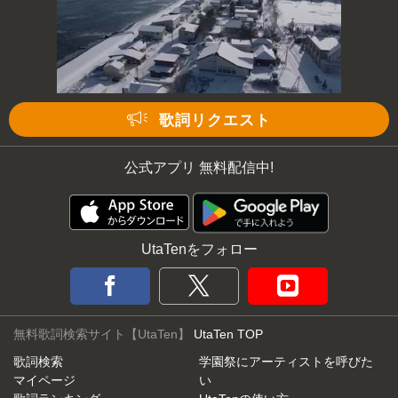
次の動画まで 3
キャンセル
歌詞リクエスト
公式アプリ 無料配信中!
UtaTenをフォロー
無料歌詞検索サイト【UtaTen】
UtaTen TOP
歌詞検索
学園祭にアーティストを呼びた
マイページ
い