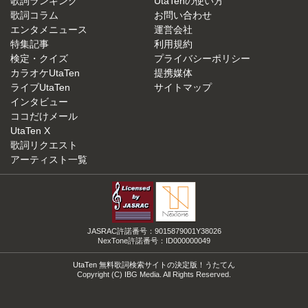
歌詞ランキング
UtaTenの使い方
歌詞コラム
お問い合わせ
エンタメニュース
運営会社
特集記事
利用規約
検定・クイズ
プライバシーポリシー
カラオケUtaTen
提携媒体
ライブUtaTen
サイトマップ
インタビュー
ココだけメール
UtaTen X
歌詞リクエスト
アーティスト一覧
JASRAC許諾番号：9015879001Y38026
NexTone許諾番号：ID000000049
UtaTen 無料歌詞検索サイトの決定版！うたてん
Copyright (C) IBG Media. All Rights Reserved.