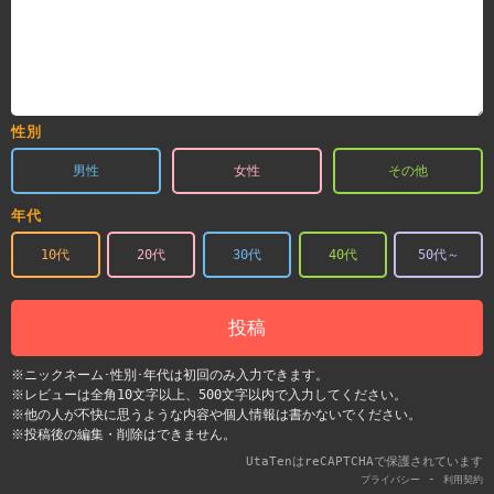
性別
男性
女性
その他
年代
10代
20代
30代
40代
50代～
投稿
※ニックネーム･性別･年代は初回のみ入力できます。
※レビューは全角10文字以上、500文字以内で入力してください。
※他の人が不快に思うような内容や個人情報は書かないでください。
※投稿後の編集・削除はできません。
UtaTenはreCAPTCHAで保護されています
-
プライバシー
利用契約