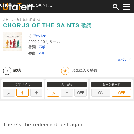
CHORUS OF THE SAINTS 歌詞 Revive ふりがな付
よみ：こーらす おぶ ざ せいんつ
CHORUS OF THE SAINTS
歌詞
Revive
2009.3.10 リリース
作詞
不明
作曲
不明
#バンド
★
試聴
お気に入り登録
文字サイズ
ふりがな
ダークモード
大
中
小
あ
A
OFF
ON
OFF
There's the redeemed lost again