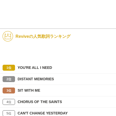
Reviveの人気歌詞ランキング
YOU'RE ALL I NEED
1位
DISTANT MEMORIES
2位
SIT WITH ME
3位
CHORUS OF THE SAINTS
4位
CAN'T CHANGE YESTERDAY
5位