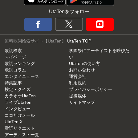
UtaTenをフォロー
無料歌詞検索サイト【UtaTen】
UtaTen TOP
歌詞検索
学園祭にアーティストを呼びた
マイページ
い
歌詞ランキング
UtaTenの使い方
歌詞コラム
お問い合わせ
エンタメニュース
運営会社
特集記事
利用規約
検定・クイズ
プライバシーポリシー
カラオケUtaTen
提携媒体
ライブUtaTen
サイトマップ
インタビュー
ココだけメール
UtaTen X
歌詞リクエスト
アーティスト一覧