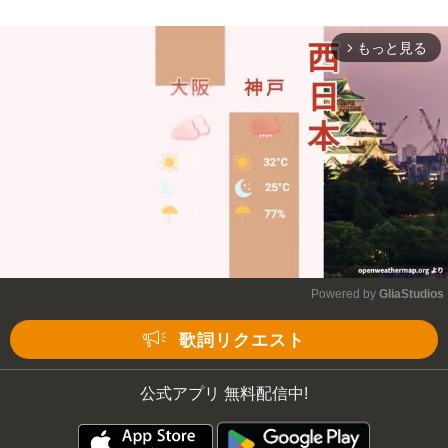
もっと見る
arrow_forward_ios
Powered by 
GliaStudios
Mute
歌詞リクエスト
公式アプリ 無料配信中!