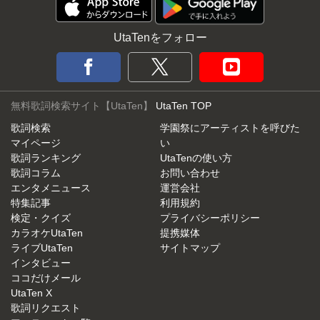
UtaTenをフォロー
無料歌詞検索サイト【UtaTen】
UtaTen TOP
歌詞検索
学園祭にアーティストを呼びた
マイページ
い
歌詞ランキング
UtaTenの使い方
歌詞コラム
お問い合わせ
エンタメニュース
運営会社
特集記事
利用規約
検定・クイズ
プライバシーポリシー
カラオケUtaTen
提携媒体
ライブUtaTen
サイトマップ
インタビュー
ココだけメール
UtaTen X
歌詞リクエスト