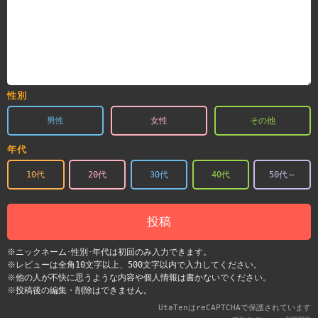
性別
男性
女性
その他
年代
10代
20代
30代
40代
50代～
投稿
※ニックネーム･性別･年代は初回のみ入力できます。
※レビューは全角10文字以上、500文字以内で入力してください。
※他の人が不快に思うような内容や個人情報は書かないでください。
※投稿後の編集・削除はできません。
UtaTenはreCAPTCHAで保護されています