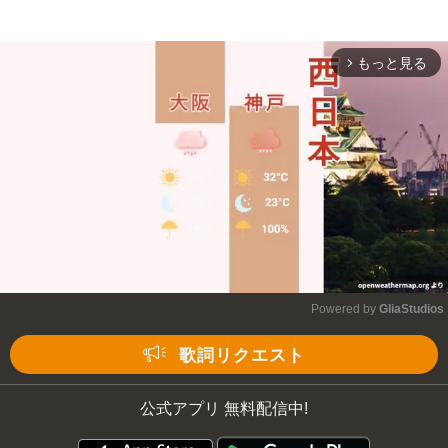
もっと見る
arrow_forward_ios
Powered by 
GliaStudios
Mute
歌詞リクエスト
公式アプリ 無料配信中!