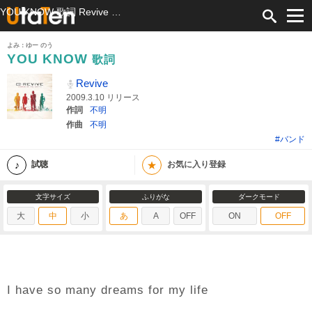
YOU KNOW 歌詞 Revive ふりがな付
よみ：ゆー のう
YOU KNOW
歌詞
Revive
2009.3.10 リリース
作詞
不明
作曲
不明
#バンド
★
試聴
お気に入り登録
文字サイズ
ふりがな
ダークモード
大
中
小
あ
A
OFF
ON
OFF
I have so many dreams for my life