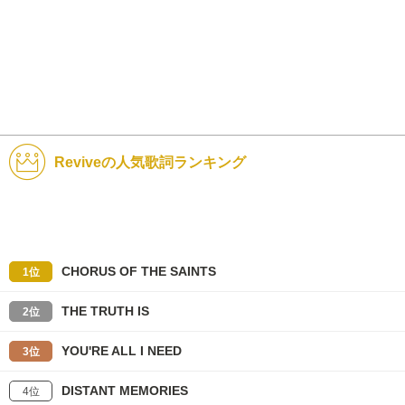
Reviveの人気歌詞ランキング
CHORUS OF THE SAINTS
1位
THE TRUTH IS
2位
YOU'RE ALL I NEED
3位
DISTANT MEMORIES
4位