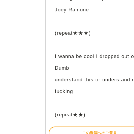
Joey Ramone
(repeat★★★)
I wanna be cool I dropped out 
Dumb
understand this or understand n
fucking
(repeat★★)
この歌詞へのご意見