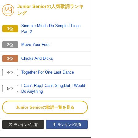
Junior Seniorの人気歌詞ランキ
K-POP
バンド
ング
演歌・歌謡
洋楽
Sinmple Minds Do Simple Things
1位
Part 2
VTuber
ディズニー
Move Your Feet
2位
Chicks And Dicks
3位
Together For One Last Dance
4位
I Can't Rap,I Can't Sing,But I Would
5位
Do Anything
Junior Seniorの歌詞一覧を見る
ランキング共有
ランキング共有