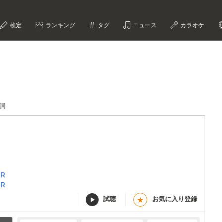
検定
ランキング
タグ
ニュース
カラオケ
歌詞
ER
ER
試聴
お気に入り登録
★