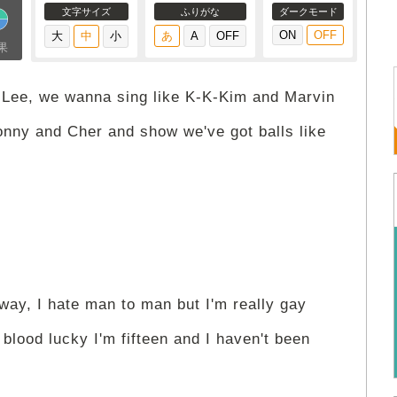
文字サイズ
ふりがな
ダークモード
果
Lee, we wanna sing like K-K-Kim and Marvin
ny and Cher and show we've got balls like
way, I hate man to man but I'm really gay
 blood lucky I'm fifteen and I haven't been