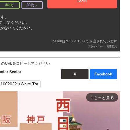
40代
50代～
ます。
入力してください。
書かないでください。
UtaTenはreCAPTCHAで保護されています
-
プライバシー
利用契約
このURLをコピーしてください
ior Senior
X
Facebook
もっと見る
arrow_forward_ios