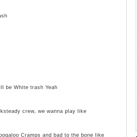
ash
ill be White trash Yeah
teady crew, we wanna play like
oogaloo Cramps and bad to the bone like