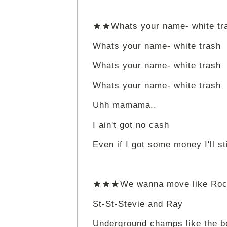
★★Whats your name- white tr
Whats your name- white trash
Whats your name- white trash
Whats your name- white trash
Uhh mamama..
I ain't got no cash
Even if I got some money I'll st
★★★We wanna move like Rocks
St-St-Stevie and Ray
Underground champs like the b