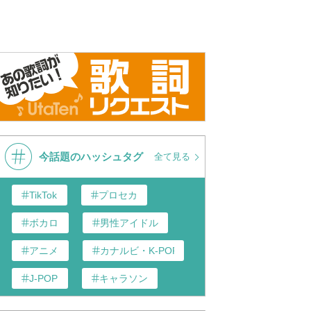
今話題のハッシュタグ
全て見る
TikTok
プロセカ
ボカロ
男性アイドル
アニメ
カナルビ・K-POP和訳
J-POP
キャラソン
あんスタ
歌い手