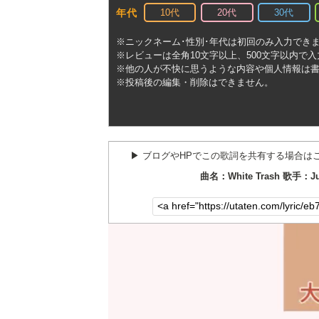
10代
20代
30代
年代
※ニックネーム･性別･年代は初回のみ入力でき
※レビューは全角10文字以上、500文字以内で
※他の人が不快に思うような内容や個人情報は
※投稿後の編集・削除はできません。
▶︎ ブログやHPでこの歌詞を共有する場合は
曲名：White Trash 歌手：Jun