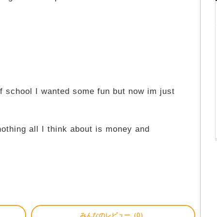
of school I wanted some fun but now im just
othing all I think about is money and
みんなのレビュー（0）