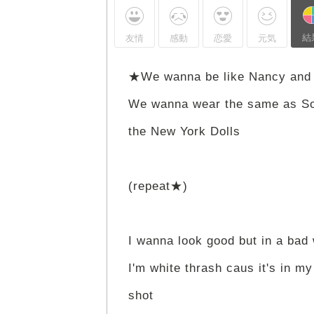
結
友情
感動
恋愛
元気
★We wanna be like Nancy and 
We wanna wear the same as Son
the New York Dolls
(repeat★)
I wanna look good but in a bad 
I'm white thrash caus it's in my
shot