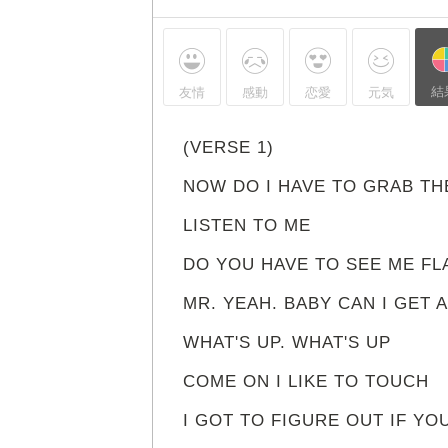
結
友情
感動
恋愛
元気
(VERSE 1)
NOW DO I HAVE TO GRAB TH
LISTEN TO ME
DO YOU HAVE TO SEE ME FL
MR. YEAH. BABY CAN I GET A
WHAT'S UP. WHAT'S UP
COME ON I LIKE TO TOUCH
I GOT TO FIGURE OUT IF Y