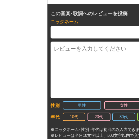
この音楽･歌詞へのレビューを投稿
ニックネーム
男性
女性
性別
10代
20代
30代
年代
※ニックネーム･性別･年代は初回のみ入力でき
※レビューは全角10文字以上、500文字以内で