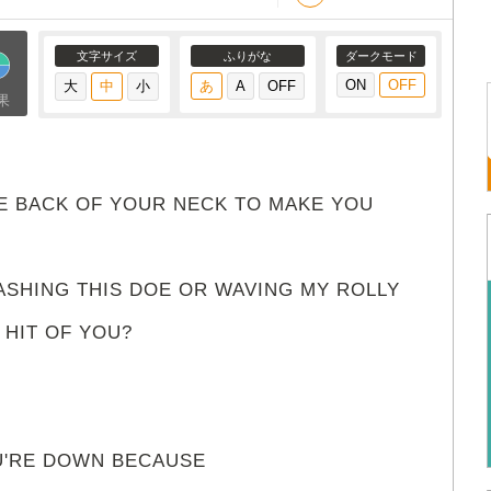
文字サイズ
ふりがな
ダークモード
果
E BACK OF YOUR NECK TO MAKE YOU
ASHING THIS DOE OR WAVING MY ROLLY
 HIT OF YOU?
OU'RE DOWN BECAUSE