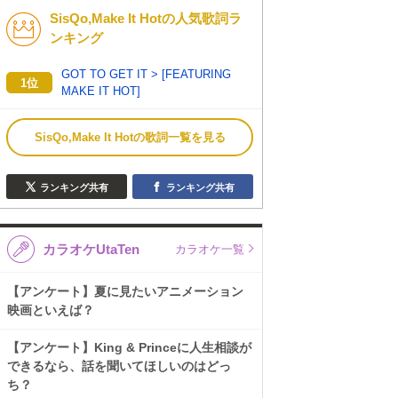
SisQo,Make It Hotの人気歌詞ラ
K-POP
演歌・歌謡
ンキング
バンド
洋楽
GOT TO GET IT > [FEATURING
1位
MAKE IT HOT]
VTuber
ディズニー
SisQo,Make It Hotの歌詞一覧を見る
ランキング共有
ランキング共有
カラオケUtaTen
カラオケ一覧
【アンケート】夏に見たいアニメーション
映画といえば？
【アンケート】King & Princeに人生相談が
できるなら、話を聞いてほしいのはどっ
ち？