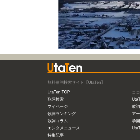
無料歌詞検索サイト【UtaTen】
UtaTen TOP
ココ
歌詞検索
Uta
マイページ
歌詞
歌詞ランキング
アー
歌詞コラム
学園
エンタメニュース
Ut
特集記事