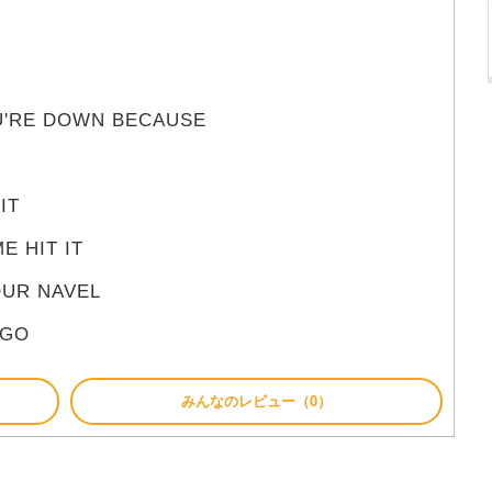
OU'RE DOWN BECAUSE
IT
E HIT IT
YOUR NAVEL
 GO
みんなのレビュー（0）