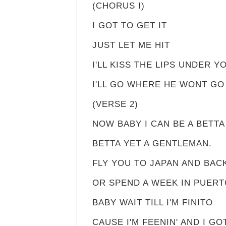
(CHORUS I)
I GOT TO GET IT
JUST LET ME HIT
I'LL KISS THE LIPS UNDER 
I'LL GO WHERE HE WONT GO
(VERSE 2)
NOW BABY I CAN BE A BETT
BETTA YET A GENTLEMAN.
FLY YOU TO JAPAN AND BAC
OR SPEND A WEEK IN PUERT
BABY WAIT TILL I'M FINITO
CAUSE I'M FEENIN' AND I GO