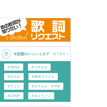
今話題のハッシュタグ
全て見る
TikTok
プロセカ
ボカロ
男性アイドル
アニメ
カナルビ・K-POP和訳
J-POP
キャラソン
あんスタ
歌い手