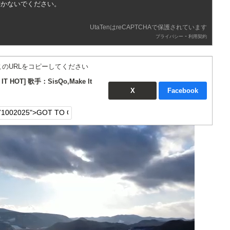
書かないでください。
UtaTenはreCAPTCHAで保護されています
-
プライバシー
利用契約
このURLをコピーしてください
IT HOT] 歌手：SisQo,Make It
X
Facebook