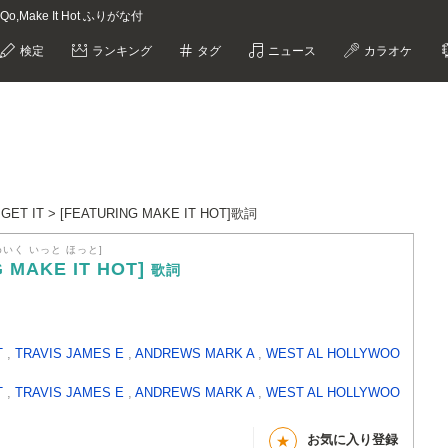
isQo,Make It Hot ふりがな付
検定
ランキング
タグ
ニュース
カラオケ
 GET IT > [FEATURING MAKE IT HOT]歌詞
めいく いっと ほっと]
G MAKE IT HOT]
歌詞
T
,
TRAVIS JAMES E
,
ANDREWS MARK A
,
WEST AL HOLLYWOO
T
,
TRAVIS JAMES E
,
ANDREWS MARK A
,
WEST AL HOLLYWOO
お気に入り登録
★