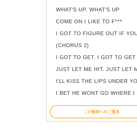
WHAT'S UP. WHAT'S UP
COME ON I LIKE TO F***
I GOT TO FIGURE OUT IF Y
(CHORUS 2)
I GOT TO GET. I GOT TO GET 
JUST LET ME HIT. JUST LET M
I'LL KISS THE LIPS UNDER 
I BET HE WONT GO WHERE I
この歌詞へのご意見