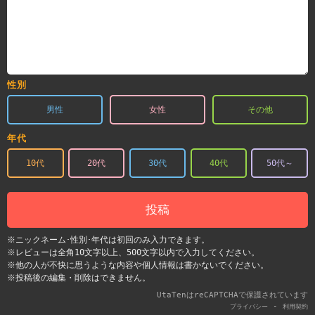
性別
男性
女性
その他
年代
10代
20代
30代
40代
50代～
投稿
※ニックネーム･性別･年代は初回のみ入力できます。
※レビューは全角10文字以上、500文字以内で入力してください。
※他の人が不快に思うような内容や個人情報は書かないでください。
※投稿後の編集・削除はできません。
UtaTenはreCAPTCHAで保護されています
-
プライバシー
利用契約