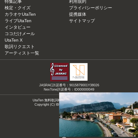
特集記事
利用規約
検定・クイズ
プライバシーポリシー
カラオケUtaTen
提携媒体
ライブUtaTen
サイトマップ
インタビュー
ココだけメール
UtaTen X
歌詞リクエスト
アーティスト一覧
JASRAC許諾番号：9015879001Y38026
NexTone許諾番号：ID000000049
UtaTen 無料歌詞検索サイトの決定版！うたてん
Copyright (C) IBG Media. All Rights Reserved.