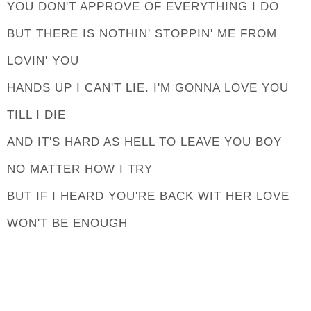
YOU DON'T APPROVE OF EVERYTHING I DO
BUT THERE IS NOTHIN' STOPPIN' ME FROM
LOVIN' YOU
HANDS UP I CAN'T LIE. I'M GONNA LOVE YOU
TILL I DIE
AND IT'S HARD AS HELL TO LEAVE YOU BOY
NO MATTER HOW I TRY
BUT IF I HEARD YOU'RE BACK WIT HER LOVE
WON'T BE ENOUGH