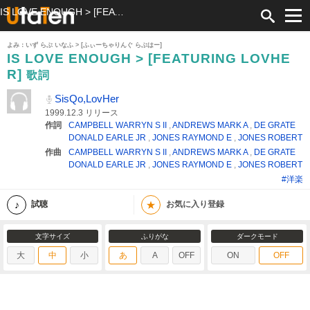
IS LOVE ENOUGH > [FEATURING LOVHER] 歌詞 SisQo,LovHer ふりがな付
よみ：いず らぶ いなふ > [ふぃーちゃりんぐ らぶはー]
IS LOVE ENOUGH > [FEATURING LOVHE
R]
歌詞
SisQo,LovHer
1999.12.3 リリース
作詞
CAMPBELL WARRYN S II
,
ANDREWS MARK A
,
DE GRATE
DONALD EARLE JR
,
JONES RAYMOND E
,
JONES ROBERT
作曲
CAMPBELL WARRYN S II
,
ANDREWS MARK A
,
DE GRATE
DONALD EARLE JR
,
JONES RAYMOND E
,
JONES ROBERT
#洋楽
★
試聴
お気に入り登録
文字サイズ
ふりがな
ダークモード
大
中
小
あ
A
OFF
ON
OFF