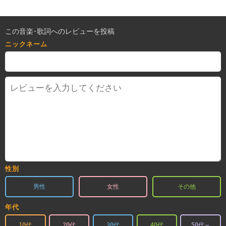
この音楽･歌詞へのレビューを投稿
ニックネーム
性別
男性
女性
その他
年代
10代
20代
30代
40代
50代～