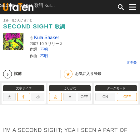
SECOND SIGHT 歌詞 Kula Shaker ふりがな付
よみ：せかんど さいと
SECOND SIGHT
歌詞
Kula Shaker
2007.10.9 リリース
作詞
不明
作曲
不明
#洋楽
★
試聴
お気に入り登録
文字サイズ
ふりがな
ダークモード
大
中
小
あ
A
OFF
ON
OFF
I'M A SECOND SIGHT; YEA I SEEN A PART OF