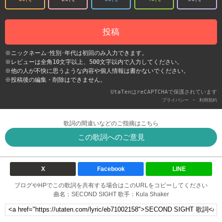
投稿
※ニックネーム･性別･年代は初回のみ入力できます。
※レビューは全角10文字以上、500文字以内で入力してください。
※他の人が不快に思うような内容や個人情報は書かないでください。
※投稿後の編集・削除はできません。
UtaTenはreCAPTCHAで保護されています
-
プライバシー
利用契約
歌詞の間違いなどのご指摘はこちら
この歌詞へのご意見
X
Facebook
LINE
ブログやHPでこの歌詞を共有する場合はこのURLをコピーしてください
曲名：SECOND SIGHT 歌手：Kula Shaker