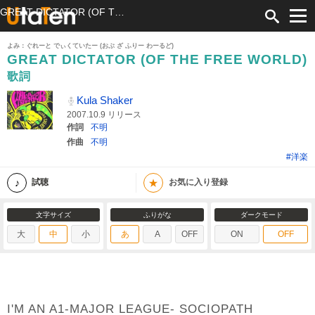
GREAT DICTATOR (OF THE FREE WORLD) 歌詞 Kula Shaker ふりがな付
よみ：ぐれーと でぃくていたー (おぶ ざ ふりー わーるど)
GREAT DICTATOR (OF THE FREE WORLD)
歌詞
Kula Shaker
2007.10.9 リリース
作詞
不明
作曲
不明
#洋楽
★
試聴
お気に入り登録
文字サイズ
ふりがな
ダークモード
大
中
小
あ
A
OFF
ON
OFF
I'M AN A1-MAJOR LEAGUE- SOCIOPATH