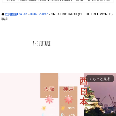
歌詞検索UtaTen
Kula Shaker
GREAT DICTATOR (OF THE FREE WORLD)
歌詞
もっと見る
arrow_forward_ios