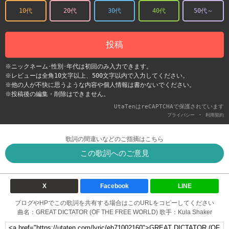
10代
20代
30代
40代
50代～
投稿
※ニックネーム･性別･年代は初回のみ入力できます。
※レビューは全角10文字以上、500文字以内で入力してください。
※他の人が不快に思うような内容や個人情報は書かないでください。
※投稿後の編集・削除はできません。
UtaTenはreCAPTCHAで保護されています
-
プライバシー
利用契約
歌詞の間違いなどのご指摘はこちら
この歌詞へのご意見
X
Facebook
LINE
ブログやHPでこの歌詞を共有する場合はこのURLをコピーしてください
曲名：GREAT DICTATOR (OF THE FREE WORLD) 歌手：Kula Shaker