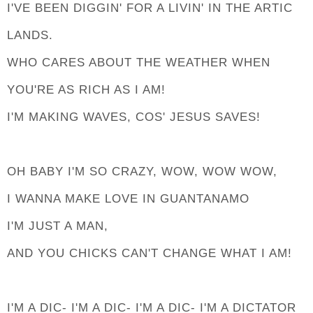
I'VE BEEN DIGGIN' FOR A LIVIN' IN THE ARTIC
LANDS.
WHO CARES ABOUT THE WEATHER WHEN
YOU'RE AS RICH AS I AM!
I'M MAKING WAVES, COS' JESUS SAVES!
OH BABY I'M SO CRAZY, WOW, WOW WOW,
I WANNA MAKE LOVE IN GUANTANAMO
I'M JUST A MAN,
AND YOU CHICKS CAN'T CHANGE WHAT I AM!
I'M A DIC- I'M A DIC- I'M A DIC- I'M A DICTATOR