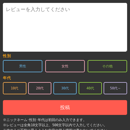
性別
男性
女性
その他
年代
10代
20代
30代
40代
50代～
投稿
※ニックネーム･性別･年代は初回のみ入力できます。
※レビューは全角10文字以上、500文字以内で入力してください。