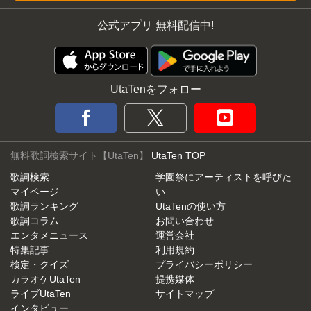
公式アプリ 無料配信中!
UtaTenをフォロー
無料歌詞検索サイト【UtaTen】
UtaTen TOP
歌詞検索
学園祭にアーティストを呼びた
マイページ
い
歌詞ランキング
UtaTenの使い方
歌詞コラム
お問い合わせ
エンタメニュース
運営会社
特集記事
利用規約
検定・クイズ
プライバシーポリシー
カラオケUtaTen
提携媒体
ライブUtaTen
サイトマップ
インタビュー