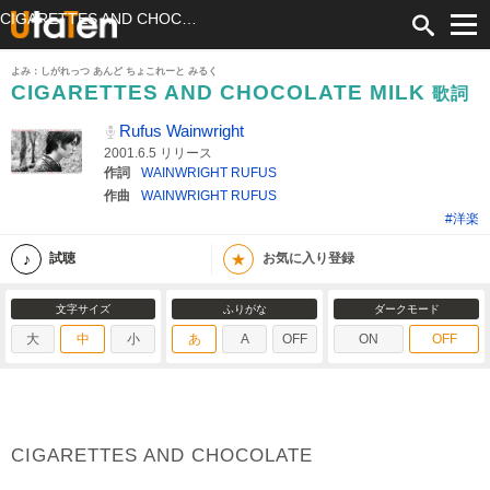
CIGARETTES AND CHOCOLATE MILK 歌詞 Rufus Wainwright ふりがな付
よみ：しがれっつ あんど ちょこれーと みるく
CIGARETTES AND CHOCOLATE MILK
歌詞
Rufus Wainwright
2001.6.5 リリース
作詞
WAINWRIGHT RUFUS
作曲
WAINWRIGHT RUFUS
#洋楽
★
試聴
お気に入り登録
文字サイズ
ふりがな
ダークモード
大
中
小
あ
A
OFF
ON
OFF
CIGARETTES AND CHOCOLATE