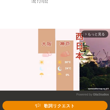
もっと見る
arrow_forward_ios
Powered by 
GliaStudios
Mute
歌詞リクエスト