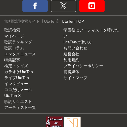
無料歌詞検索サイト【UtaTen】
UtaTen TOP
歌詞検索
学園祭にアーティストを呼びた
マイページ
い
歌詞ランキング
UtaTenの使い方
歌詞コラム
お問い合わせ
エンタメニュース
運営会社
特集記事
利用規約
検定・クイズ
プライバシーポリシー
カラオケUtaTen
提携媒体
ライブUtaTen
サイトマップ
インタビュー
ココだけメール
UtaTen X
歌詞リクエスト
アーティスト一覧