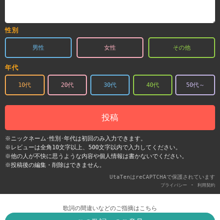
性別
男性
女性
その他
年代
10代
20代
30代
40代
50代～
投稿
※ニックネーム･性別･年代は初回のみ入力できます。
※レビューは全角10文字以上、500文字以内で入力してください。
※他の人が不快に思うような内容や個人情報は書かないでください。
※投稿後の編集・削除はできません。
UtaTenはreCAPTCHAで保護されています
-
プライバシー
利用契約
歌詞の間違いなどのご指摘はこちら