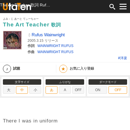
The Art Teacher 歌詞 Rufus Wainwright ふりがな付
よみ：じ あーと てぃーちゃー
The Art Teacher
歌詞
Rufus Wainwright
2005.3.15 リリース
作詞
WAINWRIGHT RUFUS
作曲
WAINWRIGHT RUFUS
#洋楽
★
試聴
お気に入り登録
文字サイズ
ふりがな
ダークモード
大
中
小
あ
A
OFF
ON
OFF
There I was in uniform