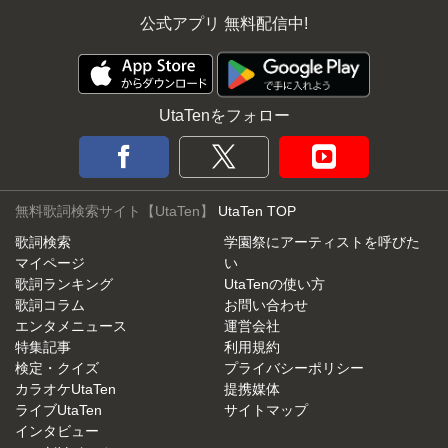
公式アプリ 無料配信中!
UtaTenをフォロー
無料歌詞検索サイト【UtaTen】
UtaTen TOP
歌詞検索
学園祭にアーティストを呼びた
マイページ
い
歌詞ランキング
UtaTenの使い方
歌詞コラム
お問い合わせ
エンタメニュース
運営会社
特集記事
利用規約
検定・クイズ
プライバシーポリシー
カラオケUtaTen
提携媒体
ライブUtaTen
サイトマップ
インタビュー