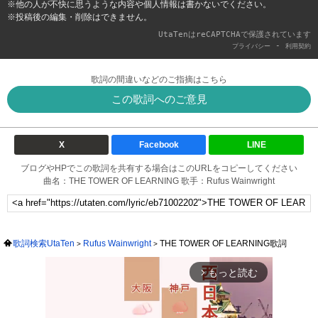
※他の人が不快に思うような内容や個人情報は書かないでください。
※投稿後の編集・削除はできません。
UtaTenはreCAPTCHAで保護されています
-
プライバシー
利用契約
歌詞の間違いなどのご指摘はこちら
この歌詞へのご意見
X
Facebook
LINE
ブログやHPでこの歌詞を共有する場合はこのURLをコピーしてください
曲名：THE TOWER OF LEARNING 歌手：Rufus Wainwright
歌詞検索UtaTen
Rufus Wainwright
THE TOWER OF LEARNING歌詞
もっと読む
arrow_forward_ios