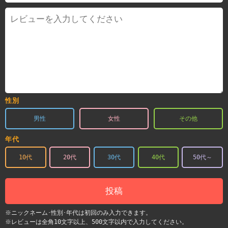
性別
男性
女性
その他
年代
10代
20代
30代
40代
50代～
投稿
※ニックネーム･性別･年代は初回のみ入力できます。
※レビューは全角10文字以上、500文字以内で入力してください。