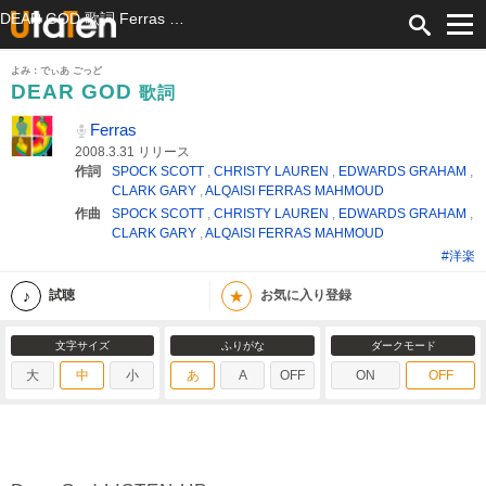
DEAR GOD 歌詞 Ferras ふりがな付
よみ：でぃあ ごっど
DEAR GOD
歌詞
Ferras
2008.3.31 リリース
作詞
SPOCK SCOTT
,
CHRISTY LAUREN
,
EDWARDS GRAHAM
,
CLARK GARY
,
ALQAISI FERRAS MAHMOUD
作曲
SPOCK SCOTT
,
CHRISTY LAUREN
,
EDWARDS GRAHAM
,
CLARK GARY
,
ALQAISI FERRAS MAHMOUD
#洋楽
★
試聴
お気に入り登録
文字サイズ
ふりがな
ダークモード
大
中
小
あ
A
OFF
ON
OFF