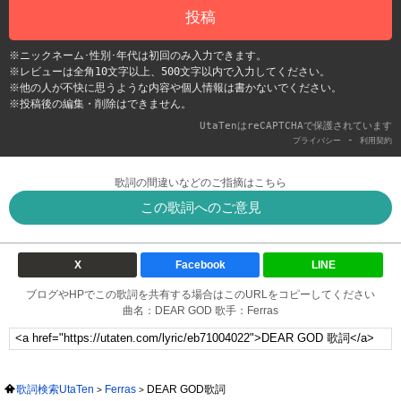
投稿
※ニックネーム･性別･年代は初回のみ入力できます。
※レビューは全角10文字以上、500文字以内で入力してください。
※他の人が不快に思うような内容や個人情報は書かないでください。
※投稿後の編集・削除はできません。
UtaTenはreCAPTCHAで保護されています
-
プライバシー
利用契約
歌詞の間違いなどのご指摘はこちら
この歌詞へのご意見
X
Facebook
LINE
ブログやHPでこの歌詞を共有する場合はこのURLをコピーしてください
曲名：DEAR GOD 歌手：Ferras
歌詞検索UtaTen
Ferras
DEAR GOD歌詞