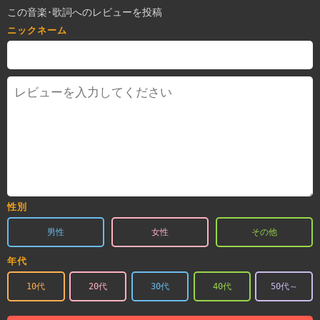
この音楽･歌詞へのレビューを投稿
ニックネーム
性別
男性
女性
その他
年代
10代
20代
30代
40代
50代～