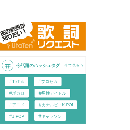
今話題のハッシュタグ
全て見る
TikTok
プロセカ
ボカロ
男性アイドル
アニメ
カナルビ・K-POP和訳
J-POP
キャラソン
あんスタ
歌い手