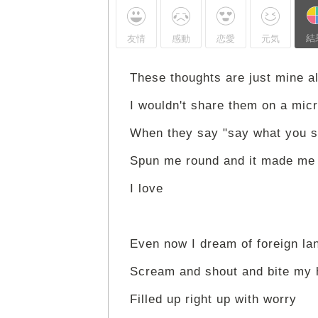
結
友情
感動
恋愛
元気
These thoughts are just mine a
I wouldn't share them on a mic
When they say "say what you s
Spun me round and it made me
I love
Even now I dream of foreign la
Scream and shout and bite my
Filled up right up with worry