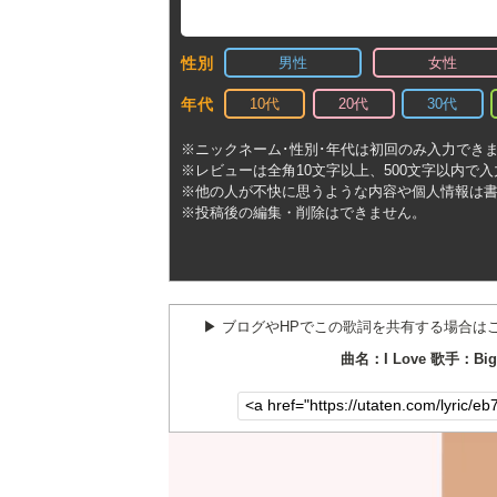
男性
女性
性別
10代
20代
30代
年代
※ニックネーム･性別･年代は初回のみ入力でき
※レビューは全角10文字以上、500文字以内で
※他の人が不快に思うような内容や個人情報は
※投稿後の編集・削除はできません。
▶︎ ブログやHPでこの歌詞を共有する場合は
曲名：I Love 歌手：Big 