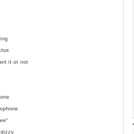
oing
shot
nt it or not
lone
rophone
ee"
 dizzy