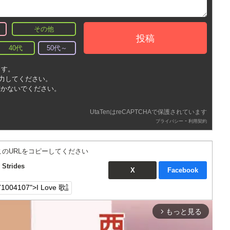
その他
投稿
40代
50代～
ます。
入力してください。
書かないでください。
UtaTenはreCAPTCHAで保護されています
-
プライバシー
利用契約
このURLをコピーしてください
Strides
X
Facebook
もっと見る
arrow_forward_ios