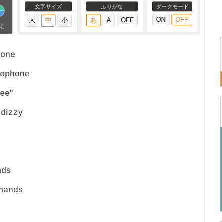
文字サイズ
ふりがな
ダークモード
果
lone
rophone
ee"
 dizzy
nds
 hands