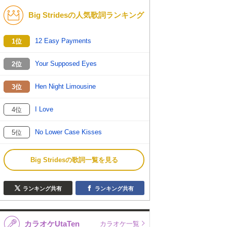
Big Stridesの人気歌詞ランキング
K-POP
バンド
演歌・歌謡
洋楽
12 Easy Payments
1位
VTuber
ディズニー
Your Supposed Eyes
2位
Hen Night Limousine
3位
I Love
4位
No Lower Case Kisses
5位
Big Stridesの歌詞一覧を見る
ランキング共有
ランキング共有
カラオケUtaTen
カラオケ一覧