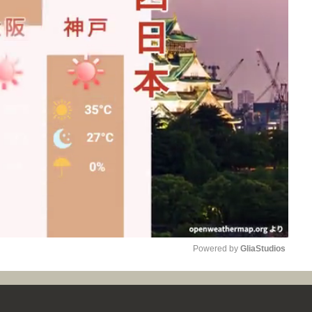
Powered by 
GliaStudios
Mute