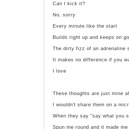
Can I kick it?
No, sorry
Every minute like the start
Builds right up and keeps on g
The dirty fizz of an adrenaline 
It makes no difference if you wa
I love
These thoughts are just mine a
I wouldn't share them on a mic
When they say "say what you s
Spun me round and it made me