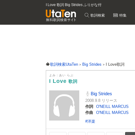
I Love 歌詞 Big Strides ふりがな付
歌詞検索
特集
歌詞検索UtaTen
Big Strides
I Love歌詞
よみ：あい らぶ
I Love
歌詞
Big Strides
2008.9.8 リリース
作詞
O'NEILL MARCUS
作曲
O'NEILL MARCUS
#洋楽