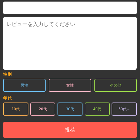
性別
男性
女性
その他
年代
10代
20代
30代
40代
50代～
投稿