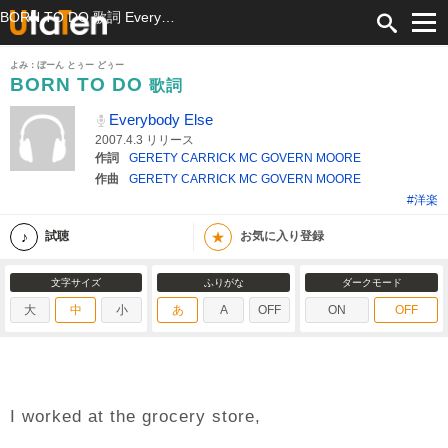
BORN TO DO 歌詞 Everybody Else ふりがな付
よみ：ぼーん とぅー どぅー
BORN TO DO
歌詞
Everybody Else
2007.4.3 リリース
作詞
GERETY CARRICK MC GOVERN MOORE
作曲
GERETY CARRICK MC GOVERN MOORE
#洋楽
★
試聴
お気に入り登録
文字サイズ
ふりがな
ダークモード
大
中
小
あ
A
OFF
ON
OFF
I worked at the grocery store,