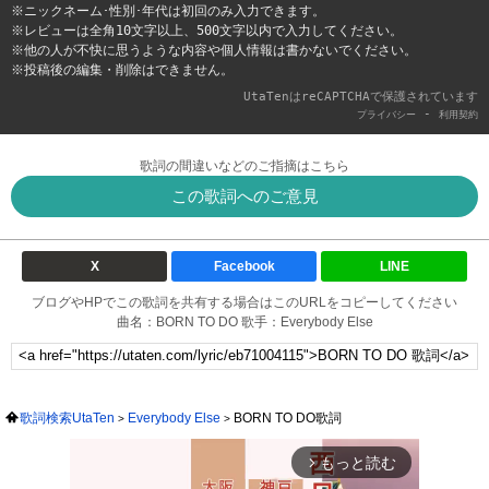
※ニックネーム･性別･年代は初回のみ入力できます。
※レビューは全角10文字以上、500文字以内で入力してください。
※他の人が不快に思うような内容や個人情報は書かないでください。
※投稿後の編集・削除はできません。
UtaTenはreCAPTCHAで保護されています
-
プライバシー
利用契約
歌詞の間違いなどのご指摘はこちら
この歌詞へのご意見
X
Facebook
LINE
ブログやHPでこの歌詞を共有する場合はこのURLをコピーしてください
曲名：BORN TO DO 歌手：Everybody Else
歌詞検索UtaTen
Everybody Else
BORN TO DO歌詞
もっと読む
arrow_forward_ios