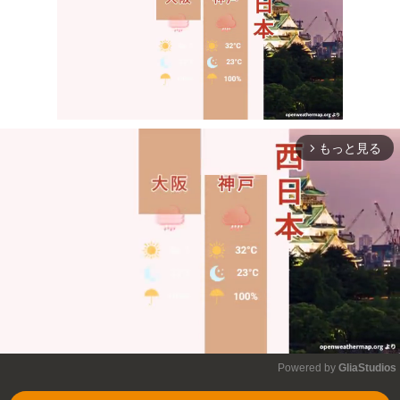
もっと見る
arrow_forward_ios
Mute
Powered by 
GliaStudios