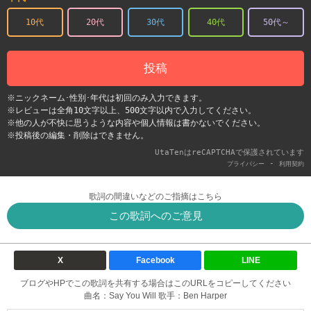
10代
20代
30代
40代
50代～
投稿
※ニックネーム･性別･年代は初回のみ入力できます。
※レビューは全角10文字以上、500文字以内で入力してください。
※他の人が不快に思うような内容や個人情報は書かないでください。
※投稿後の編集・削除はできません。
UtaTenはreCAPTCHAで保護されています
-
プライバシー
利用契約
歌詞の間違いなどのご指摘はこちら
この歌詞へのご意見
X
Facebook
LINE
ブログやHPでこの歌詞を共有する場合はこのURLをコピーしてください
曲名：Say You Will 歌手：Ben Harper