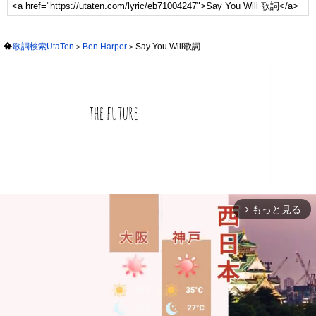
歌詞検索UtaTen
Ben Harper
Say You Will歌詞
もっと見る
arrow_forward_ios