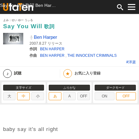
Say You Will 歌詞 Ben Harper ふりがな付
よみ：せい ゆー うぃる
Say You Will
歌詞
Ben Harper
2007.8.27 リリース
作詞
BEN HARPER
作曲
BEN HARPER
,
THE INNOCENT CRIMINALS
#洋楽
★
試聴
お気に入り登録
文字サイズ
ふりがな
ダークモード
大
中
小
あ
A
OFF
ON
OFF
baby say it's all right