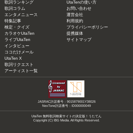
歌詞ランキング
UtaTenの使い方
歌詞コラム
お問い合わせ
エンタメニュース
運営会社
特集記事
利用規約
検定・クイズ
プライバシーポリシー
カラオケUtaTen
提携媒体
ライブUtaTen
サイトマップ
インタビュー
ココだけメール
UtaTen X
歌詞リクエスト
アーティスト一覧
JASRAC許諾番号：9015879001Y38026
NexTone許諾番号：ID000000049
UtaTen 無料歌詞検索サイトの決定版！うたてん
Copyright (C) IBG Media. All Rights Reserved.