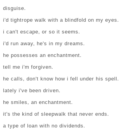
disguise.
i'd tightrope walk with a blindfold on my eyes.
i can't escape, or so it seems.
i'd run away, he's in my dreams.
he possesses an enchantment.
tell me i'm forgiven.
he calls, don't know how i fell under his spell.
lately i've been driven.
he smiles, an enchantment.
it's the kind of sleepwalk that never ends.
a type of loan with no dividends.