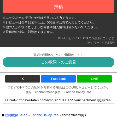
投稿
※ニックネーム･性別･年代は初回のみ入力できます。
※レビューは全角10文字以上、500文字以内で入力してください。
※他の人が不快に思うような内容や個人情報は書かないでください。
※投稿後の編集・削除はできません。
UtaTenはreCAPTCHAで保護されています
-
プライバシー
利用契約
歌詞の間違いなどのご指摘はこちら
この歌詞へのご意見
X
Facebook
LINE
ブログやHPでこの歌詞を共有する場合はこのURLをコピーしてください
曲名：enchantment 歌手：Corinne Bailey Rae
歌詞検索UtaTen
Corinne Bailey Rae
enchantment歌詞