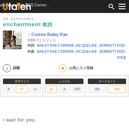
enchantment 歌詞 Corinne Bailey Rae ふりがな付
よみ：えんちゃんとめんと
enchantment
歌詞
Corinne Bailey Rae
2009.7.1 リリース
作詞
BAILEY RAE CORINNE JACQUELINE
,
BOWKETT ROD
作曲
BAILEY RAE CORINNE JACQUELINE
,
BOWKETT ROD
#洋楽
★
試聴
お気に入り登録
文字サイズ
ふりがな
ダークモード
大
中
小
あ
A
OFF
ON
OFF
i wait for you.