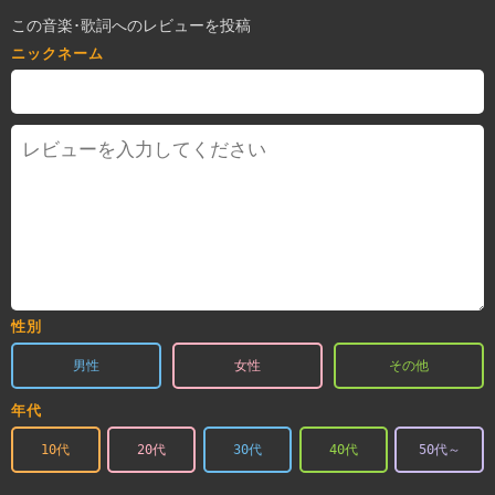
この音楽･歌詞へのレビューを投稿
ニックネーム
性別
男性
女性
その他
年代
10代
20代
30代
40代
50代～