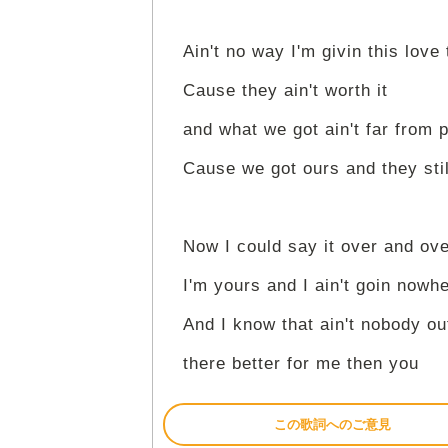
Ain't no way I'm givin this love
Cause they ain't worth it
and what we got ain't far from 
Cause we got ours and they sti
Now I could say it over and ov
I'm yours and I ain't goin nowh
And I know that ain't nobody ou
there better for me then you
この歌詞へのご意見