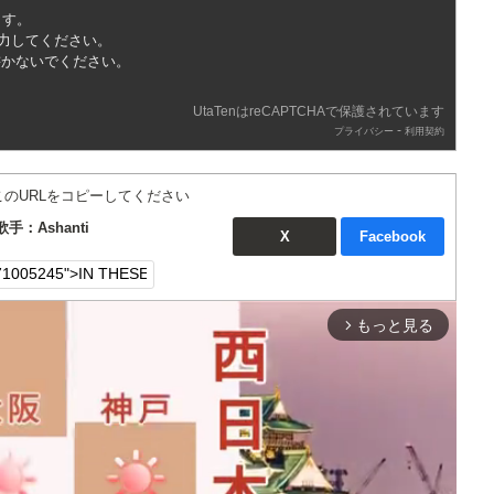
ます。
入力してください。
書かないでください。
UtaTenはreCAPTCHAで保護されています
-
プライバシー
利用契約
このURLをコピーしてください
歌手：Ashanti
X
Facebook
もっと見る
arrow_forward_ios