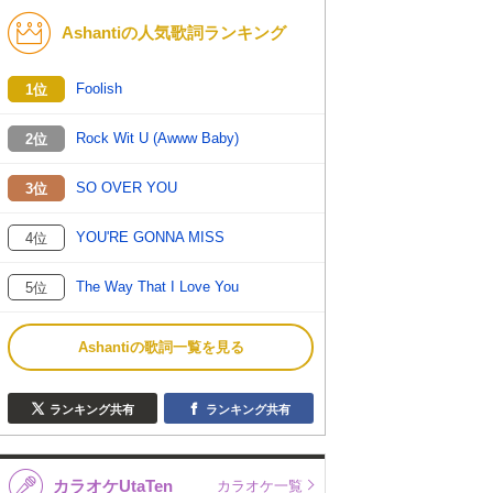
Ashantiの人気歌詞ランキング
K-POP
バンド
演歌・歌謡
洋楽
Foolish
1位
VTuber
ディズニー
Rock Wit U (Awww Baby)
2位
SO OVER YOU
3位
YOU'RE GONNA MISS
4位
The Way That I Love You
5位
Ashantiの歌詞一覧を見る
ランキング共有
ランキング共有
カラオケUtaTen
カラオケ一覧