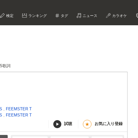
検定
ランキング
タグ
ニュース
カラオケ
ETS歌詞
 S
,
FEEMSTER T
 S
,
FEEMSTER T
試聴
お気に入り登録
★