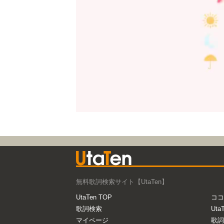
無料歌詞検索サイト【UtaTen】
UtaTen TOP
ココ
歌詞検索
Uta
マイページ
歌詞