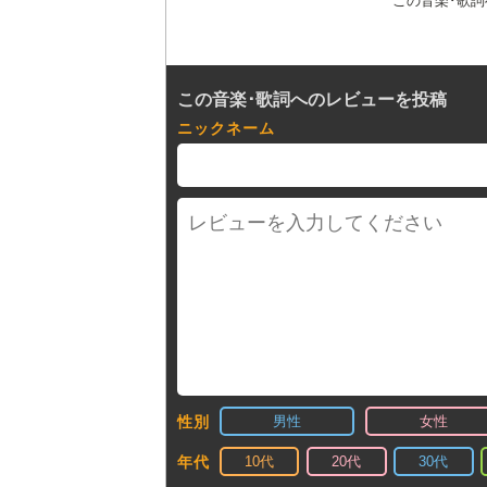
この音楽･歌
この音楽･歌詞へのレビューを投稿
ニックネーム
男性
女性
性別
10代
20代
30代
年代