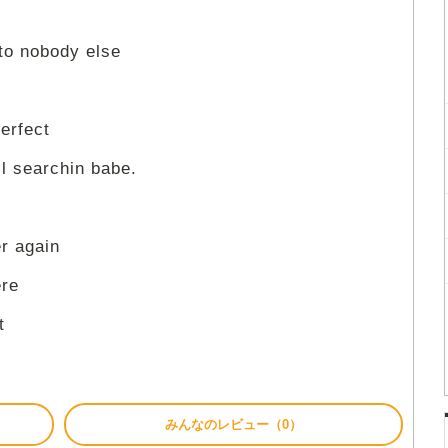
 to nobody else
perfect
ll searchin babe.
er again
ere
t
みんなのレビュー（0）