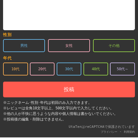
性別
男性
女性
その他
年代
10代
20代
30代
40代
50代～
投稿
※ニックネーム･性別･年代は初回のみ入力できます。
※レビューは全角10文字以上、500文字以内で入力してください。
※他の人が不快に思うような内容や個人情報は書かないでください。
※投稿後の編集・削除はできません。
UtaTenはreCAPTCHAで保護されています
-
プライバシー
利用契約