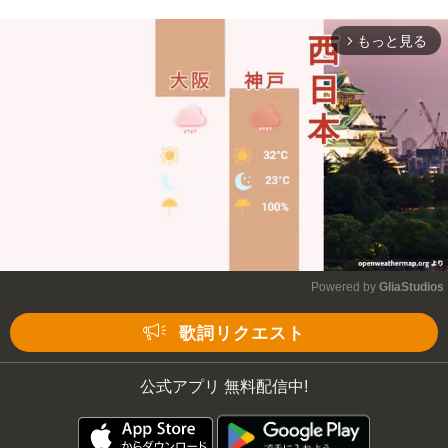
もっと見る
arrow_forward_ios
Powered by 
GliaStudios
Mute
歌詞リクエスト
公式アプリ 無料配信中!