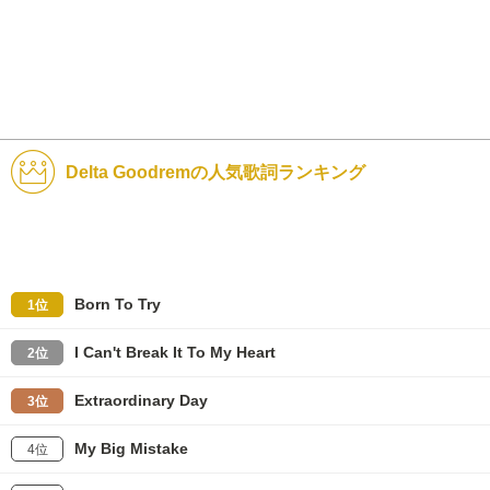
Delta Goodremの人気歌詞ランキング
Born To Try
1位
I Can't Break It To My Heart
2位
Extraordinary Day
3位
My Big Mistake
4位