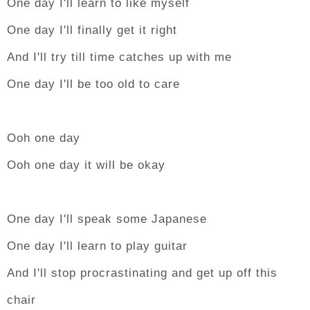
One day I'll learn to like myself
One day I'll finally get it right
And I'll try till time catches up with me
One day I'll be too old to care
Ooh one day
Ooh one day it will be okay
One day I'll speak some Japanese
One day I'll learn to play guitar
And I'll stop procrastinating and get up off this
chair