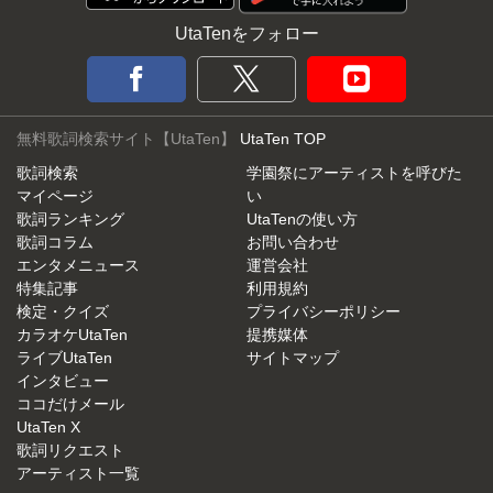
UtaTenをフォロー
無料歌詞検索サイト【UtaTen】
UtaTen TOP
歌詞検索
学園祭にアーティストを呼びた
マイページ
い
歌詞ランキング
UtaTenの使い方
歌詞コラム
お問い合わせ
エンタメニュース
運営会社
特集記事
利用規約
検定・クイズ
プライバシーポリシー
カラオケUtaTen
提携媒体
ライブUtaTen
サイトマップ
インタビュー
ココだけメール
UtaTen X
歌詞リクエスト
アーティスト一覧