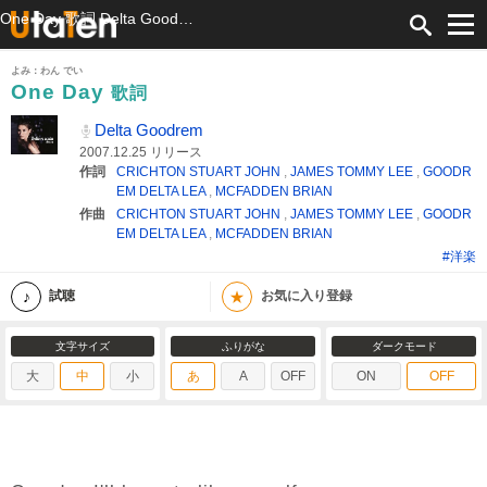
One Day 歌詞 Delta Goodrem ふりがな付
よみ：わん でい
One Day
歌詞
Delta Goodrem
2007.12.25 リリース
作詞
CRICHTON STUART JOHN
,
JAMES TOMMY LEE
,
GOODR
EM DELTA LEA
,
MCFADDEN BRIAN
作曲
CRICHTON STUART JOHN
,
JAMES TOMMY LEE
,
GOODR
EM DELTA LEA
,
MCFADDEN BRIAN
#洋楽
★
試聴
お気に入り登録
文字サイズ
ふりがな
ダークモード
大
中
小
あ
A
OFF
ON
OFF