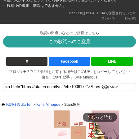
※他の人が不快に思うような内容や個人情報は書かないでください。
※投稿後の編集・削除はできません。
UtaTenはreCAPTCHAで保護されています
-
プライバシー
利用契約
歌詞の間違いなどのご指摘はこちら
この歌詞へのご意見
X
Facebook
LINE
ブログやHPでこの歌詞を共有する場合はこのURLをコピーしてください
曲名：Stars 歌手：Kylie Minogue
歌詞検索UtaTen
Kylie Minogue
Stars歌詞
もっと読む
arrow_forward_ios