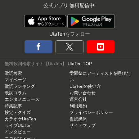
公式アプリ 無料配信中!
UtaTenをフォロー
無料歌詞検索サイト【UtaTen】
UtaTen TOP
歌詞検索
学園祭にアーティストを呼びた
マイページ
い
歌詞ランキング
UtaTenの使い方
歌詞コラム
お問い合わせ
エンタメニュース
運営会社
特集記事
利用規約
検定・クイズ
プライバシーポリシー
カラオケUtaTen
提携媒体
ライブUtaTen
サイトマップ
インタビュー
ココだけメール