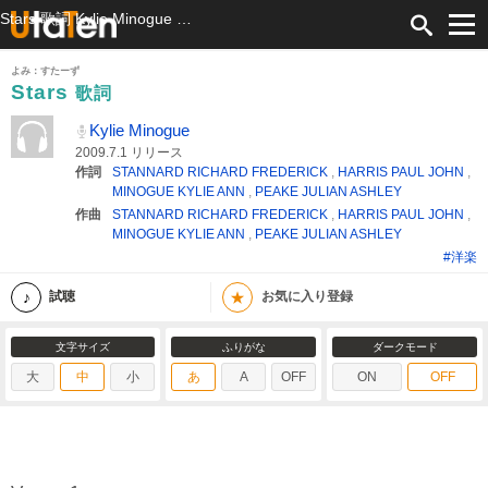
Stars 歌詞 Kylie Minogue ふりがな付
よみ：すたーず
Stars
歌詞
Kylie Minogue
2009.7.1 リリース
作詞
STANNARD RICHARD FREDERICK
,
HARRIS PAUL JOHN
,
MINOGUE KYLIE ANN
,
PEAKE JULIAN ASHLEY
作曲
STANNARD RICHARD FREDERICK
,
HARRIS PAUL JOHN
,
MINOGUE KYLIE ANN
,
PEAKE JULIAN ASHLEY
#洋楽
★
試聴
お気に入り登録
文字サイズ
ふりがな
ダークモード
大
中
小
あ
A
OFF
ON
OFF