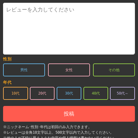
性別
男性
女性
その他
年代
10代
20代
30代
40代
50代～
投稿
※ニックネーム･性別･年代は初回のみ入力できます。
※レビューは全角10文字以上、500文字以内で入力してください。