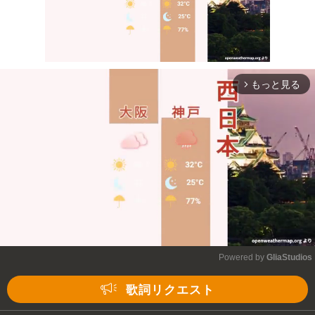
もっと見る
arrow_forward_ios
Mute
Powered by 
GliaStudios
Mute
歌詞リクエスト