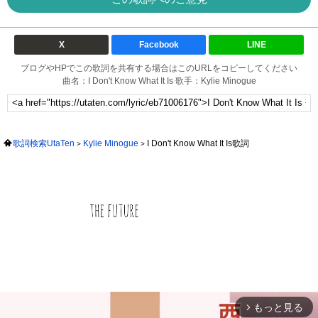
X
Facebook
LINE
ブログやHPでこの歌詞を共有する場合はこのURLをコピーしてください
曲名：I Don't Know What It Is 歌手：Kylie Minogue
歌詞検索UtaTen
Kylie Minogue
I Don't Know What It Is歌詞
もっと見る
arrow_forward_ios