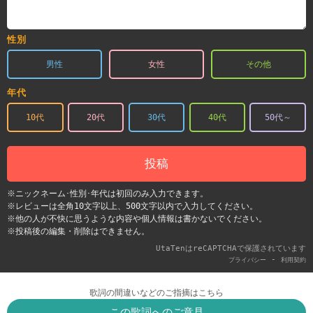
性別
男性
女性
その他
年代
10代
20代
30代
40代
50代～
投稿
※ニックネーム･性別･年代は初回のみ入力できます。
※レビューは全角10文字以上、500文字以内で入力してください。
※他の人が不快に思うような内容や個人情報は書かないでください。
※投稿後の編集・削除はできません。
UtaTenはreCAPTCHAで保護されています
-
プライバシー
利用契約
歌詞の間違いなどのご指摘はこちら
この歌詞へのご意見