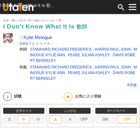
I Don't Know What It Is 歌詞 Kylie Minogue ふりがな付
よみ：あい どんと のう ほわっと いっと いず
I Don't Know What It Is
歌詞
Kylie Minogue
2009.7.1 リリース
作詞
STANNARD RICHARD FREDERICK
,
HARRIS PAUL JOHN
,
M
INOGUE KYLIE ANN
,
PEAKE JULIAN ASHLEY
,
DAVIS ROBE
RT BERKELEY
作曲
STANNARD RICHARD FREDERICK
,
HARRIS PAUL JOHN
,
M
INOGUE KYLIE ANN
,
PEAKE JULIAN ASHLEY
,
DAVIS ROBE
RT BERKELEY
#洋楽
★
試聴
お気に入り登録
文字サイズ
ふりがな
ダークモード
大
中
小
あ
A
OFF
ON
OFF