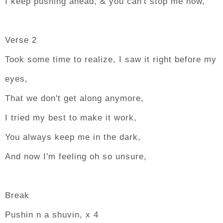
I keep pushing ahead, & you can't stop me now,
Verse 2
Took some time to realize, I saw it right before my
eyes,
That we don't get along anymore,
I tried my best to make it work,
You always keep me in the dark,
And now I'm feeling oh so unsure,
Break
Pushin n a shuvin, x 4