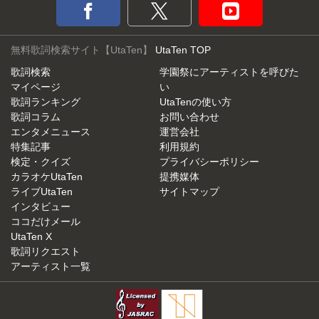
無料歌詞検索サイト【UtaTen】
UtaTen TOP
歌詞検索
学園祭にアーティストを呼びた
マイページ
い
歌詞ランキング
UtaTenの使い方
歌詞コラム
お問い合わせ
エンタメニュース
運営会社
特集記事
利用規約
検定・クイズ
プライバシーポリシー
カラオケUtaTen
提携媒体
ライブUtaTen
サイトマップ
インタビュー
ココだけメール
UtaTen X
歌詞リクエスト
アーティスト一覧