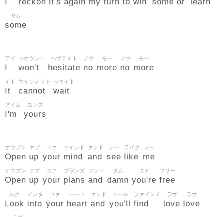
I
reckon
it's
again
my
turn
to
win
some
or
learn
サム
some
アイ
ゥオウント
ヘザテイト
ノウ
モー
ノウ
モー
I
won't
hesitate
no
more
no
more
イト
キャンノット
ゥエイト
It
cannot
wait
アイム
ユァズ
I'm
yours
オウプン
ァプ
ユァ
マインド
ァンド
シー
ライク
ミー
Open
up
your
mind
and
see
like
me
オウプン
ァプ
ユァ
プランズ
ァンド
ダム
ユァ
フリー
Open
up
your
plans
and
damn
you're
free
ルク
インタ
ユァ
ハート
ァンド
ユール
ファインド
ラヴ
ラヴ
Look
into
your
heart
and
you'll
find
love
love