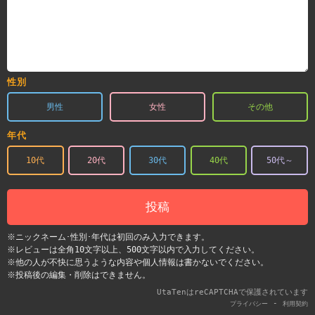
性別
男性
女性
その他
年代
10代
20代
30代
40代
50代～
投稿
※ニックネーム･性別･年代は初回のみ入力できます。
※レビューは全角10文字以上、500文字以内で入力してください。
※他の人が不快に思うような内容や個人情報は書かないでください。
※投稿後の編集・削除はできません。
UtaTenはreCAPTCHAで保護されています
-
プライバシー
利用契約