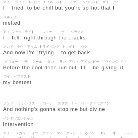
アイ
トライド
ト
ビー
チィル
バト
ユァ
ソウ
ハト
ザト
アイ
I
tried
to
be
chill
but
you're
so
hot
that
I
メルティド
melted
アイ
フェル
ライト
スルー
ザ
クラクス
I
fell
right
through
the
cracks
ァンド
ナウ
アイム
トライイング
ト
ゲト
バク
And
now
I'm
trying
to
get
back
ビフォー
ザ
クール
ダン
ラン
アウト
アイル
ビー
ギヴイング
イト
Before
the
cool
done
run
out
I'll
be
giving
it
マイ
ベステスト
my
bestest
ァンド
ナシングズ
ゴーナ
スタプ
ミー
バト
ディヴアイン
And
nothing's
gonna
stop
me
but
divine
インタヴエンシャン
intervention
アイ
レカン
イツ
ァゲン
マイ
タ～ン
ト
ゥイン
サム
オー
ラ～ン