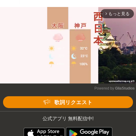
もっと見る
arrow_forward_ios
Powered by 
GliaStudios
Mute
歌詞リクエスト
公式アプリ 無料配信中!