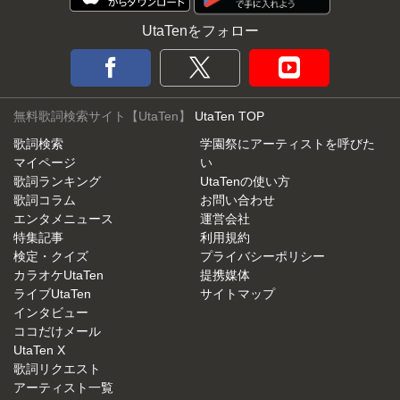
UtaTenをフォロー
無料歌詞検索サイト【UtaTen】
UtaTen TOP
歌詞検索
学園祭にアーティストを呼びた
マイページ
い
歌詞ランキング
UtaTenの使い方
歌詞コラム
お問い合わせ
エンタメニュース
運営会社
特集記事
利用規約
検定・クイズ
プライバシーポリシー
カラオケUtaTen
提携媒体
ライブUtaTen
サイトマップ
インタビュー
ココだけメール
UtaTen X
歌詞リクエスト
アーティスト一覧