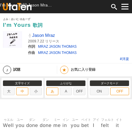
I'm Yours 歌詞 Jason Mraz ふりがな付
よみ：あいむ ゆあーず
I'm Yours
歌詞
Jason Mraz
2009.7.22 リリース
作詞
MRAZ JASON THOMAS
作曲
MRAZ JASON THOMAS
#洋楽
★
試聴
お気に入り登録
文字サイズ
ふりがな
ダークモード
大
中
小
あ
A
OFF
ON
OFF
ゥエル
ユー
ダン
ダン
ミー
イン
ユー
ベイト
アイ
フェルト
イト
Well
you
done
done
me
in
you
bet
I
felt
it