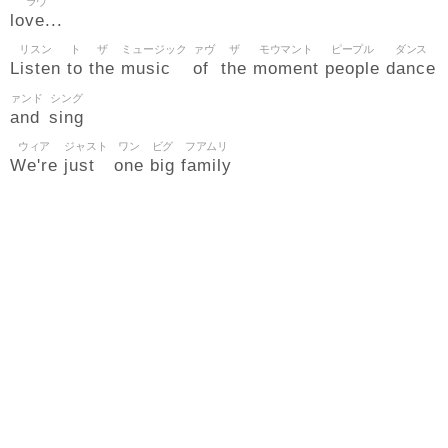
ラヴ
love...
リスン
ト
ザ
ミュージック
ァヴ
ザ
モウマント
ピープル
ダンス
Listen
to
the
music
of
the
moment
people
dance
ァンド
シング
and
sing
ウィア
ジャスト
ワン
ビグ
フアムリ
We're
just
one
big
family