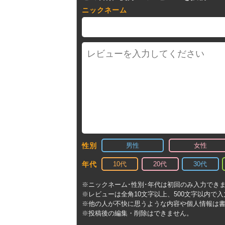
ニックネーム
男性
女性
性別
10代
20代
30代
年代
※ニックネーム･性別･年代は初回のみ入力でき
※レビューは全角10文字以上、500文字以内で
※他の人が不快に思うような内容や個人情報は
※投稿後の編集・削除はできません。