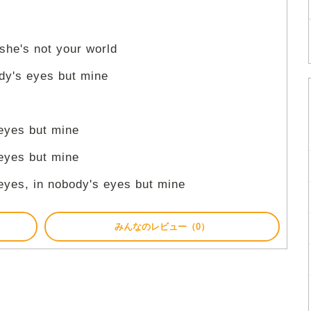
 she's not your world
ody's eyes but mine
 eyes but mine
 eyes but mine
 eyes, in nobody's eyes but mine
みんなのレビュー（0）