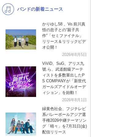
バンドの新着ニュース
K-POP
演歌・歌謡
バンド
洋楽
かりゆし58 、Vo.前川真
悟の息子との“親子共
VTuber
ディズニー
作”「セミファイナル」
リリース＆リリックビデ
オ公開！
2026年8月5日
ViViD、SuG、アリス九
號.ら、武道館級アーテ
ィストを多数輩出したP
S COMPANYが「新世代
ガールズアイドルオーデ
ィション」を始動！
2026年8月1日
緑黄色社会、フジテレビ
系バレーボールアジア選
手権2026中継テーマソン
グ「晴々」を7月31日(金)
配信リリース