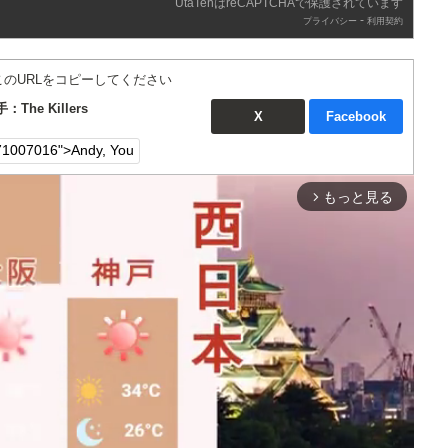
UtaTenはreCAPTCHAで保護されています
-
プライバシー
利用契約
このURLをコピーしてください
手：The Killers
X
Facebook
もっと見る
arrow_forward_ios