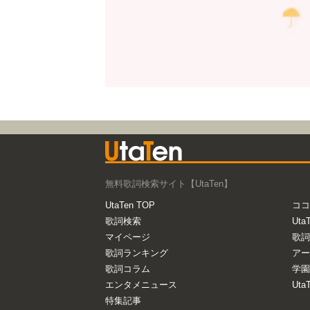
無料歌詞検索サイト【UtaTen】
UtaTen TOP
ココ
歌詞検索
Uta
マイページ
歌詞
歌詞ランキング
アー
歌詞コラム
学園
エンタメニュース
Ut
特集記事