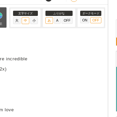
文字サイズ
ふりがな
ダークモード
果
re incredible
2x)
om love