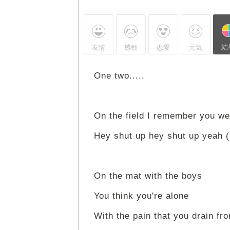
結
友情
感動
恋愛
元気
One two.....
On the field I remember you we
Hey shut up hey shut up yeah (
On the mat with the boys
You think you're alone
With the pain that you drain fr