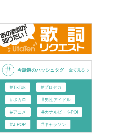
今話題のハッシュタグ
全て見る
TikTok
プロセカ
ボカロ
男性アイドル
アニメ
カナルビ・K-POP和訳
J-POP
キャラソン
あんスタ
歌い手