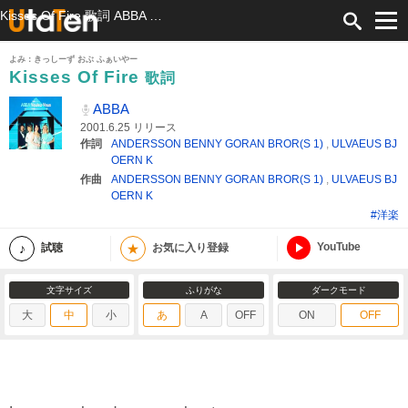
Kisses Of Fire 歌詞 ABBA ふりがな付
よみ：きっしーず おぶ ふぁいやー
Kisses Of Fire
歌詞
ABBA
2001.6.25 リリース
作詞
ANDERSSON BENNY GORAN BROR(S 1)
,
ULVAEUS BJ
OERN K
作曲
ANDERSSON BENNY GORAN BROR(S 1)
,
ULVAEUS BJ
OERN K
#洋楽
YouTube
★
試聴
お気に入り登録
文字サイズ
ふりがな
ダークモード
大
中
小
あ
A
OFF
ON
OFF