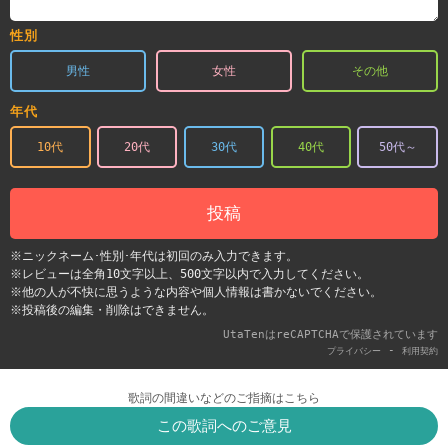
性別
男性
女性
その他
年代
10代
20代
30代
40代
50代～
投稿
※ニックネーム･性別･年代は初回のみ入力できます。
※レビューは全角10文字以上、500文字以内で入力してください。
※他の人が不快に思うような内容や個人情報は書かないでください。
※投稿後の編集・削除はできません。
UtaTenはreCAPTCHAで保護されています
-
プライバシー
利用契約
歌詞の間違いなどのご指摘はこちら
この歌詞へのご意見