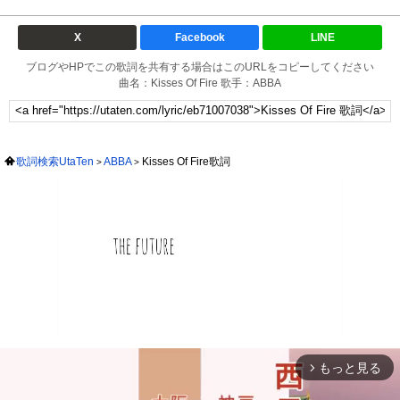
X
Facebook
LINE
ブログやHPでこの歌詞を共有する場合はこのURLをコピーしてください
曲名：Kisses Of Fire 歌手：ABBA
歌詞検索UtaTen
ABBA
Kisses Of Fire歌詞
もっと見る
arrow_forward_ios