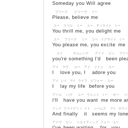
Someday
you
Will
agree
プリーズ
ビリーヴ
ミー
Please,
believe
me
ユー
スリル
ミー
ユー
ディライト
ミー
You
thrill
me,
you
delight
me
ユー
プリーズ
ミー
ユー
イクサイト
ミー
You
please
me,
you
excite
me
ユァ
サムシング
アイド
ビン
プリ
you're
something
I'd
been
ple
アイ
ラヴ
ユー
アイ
ァドォ
ユー
I
love
you,
I
adore
you
アイ
レイ
マイ
ライフ
ビフォー
ユー
I
lay
my
life
before
you
アイル
ハヴ
ユー
ウォント
ミー
モー
ァ
I'll
have
you
want
me
more
a
ァンド
ファイナリィ
イト
シームズ
マイ
ロウン
And
finally
it
seems
my
lone
アイヴ
ビン
ゥエイティング
フォー
ユー
I've
been
waiting
for
you