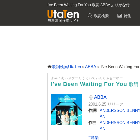
I've Been Waiting For You 歌詞 ABBA ふりがな付
歌詞検索
特集
歌詞検索UtaTen
ABBA
I've Been Waiting F
よみ：あいぶびーんうぇいてぃんぐふぉーゆー
I've Been Waiting For You
歌詞
ABBA
2001.6.25 リリース
作詞
ANDERSSON BENNY
AN
作曲
ANDERSSON BENNY
AN
#洋楽