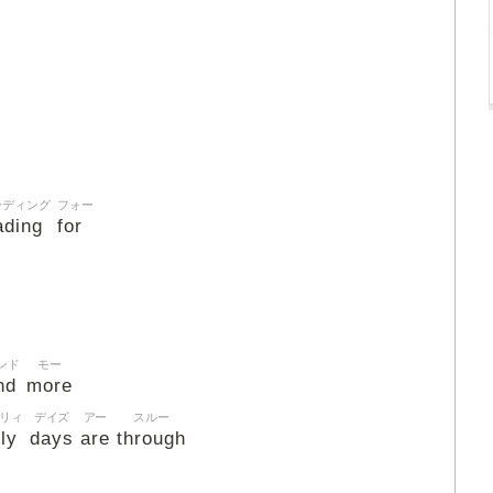
ーディング
フォー
ading
for
ンド
モー
nd
more
リィ
デイズ
アー
スルー
ly
days
are
through