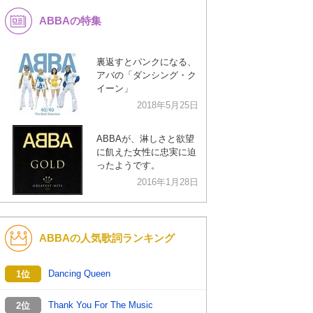
ABBAの特集
K-POP
洋楽
バンド
演歌・歌謡
裏返すとパンクになる、
アバの「ダンシング・ク
VTuber
ジャニーズ
イーン」
2018年5月25日
ABBAが、淋しさと欲望
に飢えた女性に忠実に迫
ったようです。
2016年1月28日
ABBAの人気歌詞ランキング
Dancing Queen
1位
Thank You For The Music
2位