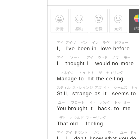
結
友情
感動
恋愛
元気
アイ
アイヴ
ビン
イン
ラヴ
ビフォー
I,
I've
been
in
love
before
アイ
ソート
アイ
ウッド
ノウ
モー
I
thought
I
would
no
more
マネイジ
トゥ
ヒト
ザ
セィリング
Manage
to
hit
the
ceiling
スティル
ストレインジ
アズ
イト
シームズ
トゥ
Still,
strange
as
it
seems
to
ユー
ブロート
イト
バック
トゥ
ミー
You
brought
it
back.
to
me
ザト
オウルド
フィーリング
That
old
feeling
アイ
アイ
ドウント
ノウ
ワト
ユー
ドゥ
I,
I
don't
know
what
you
do