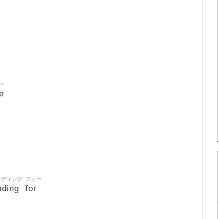
ー
e
ーディング
フォー
ading
for