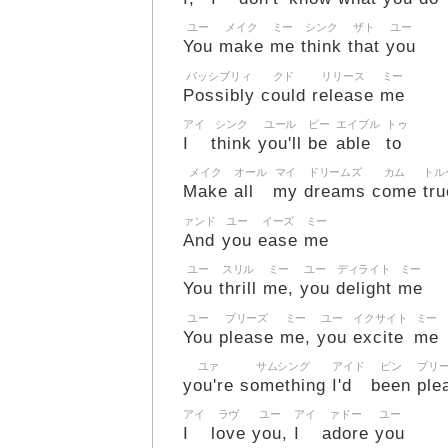
ユー
メイク
ミー
シンク
ザト
ユー
You
make
me
think
that
you
パッシブリィ
クド
リリース
ミー
Possibly
could
release
me
アイ
シンク
ユール
ビー
エイブル
トゥ
I
think
you'll
be
able
to
メイク
オール
マイ
ドリームズ
カム
トル
Make
all
my
dreams
come
tru
ァンド
ユー
イーズ
ミー
And
you
ease
me
ユー
スリル
ミー
ユー
ディライト
ミー
You
thrill
me,
you
delight
me
ユー
プリーズ
ミー
ユー
イクサイト
ミー
You
please
me,
you
excite
me
ユァ
サムシング
アイド
ビン
プリ
you're
something
I'd
been
ple
アイ
ラヴ
ユー
アイ
ァドー
ユー
I
love
you,
I
adore
you