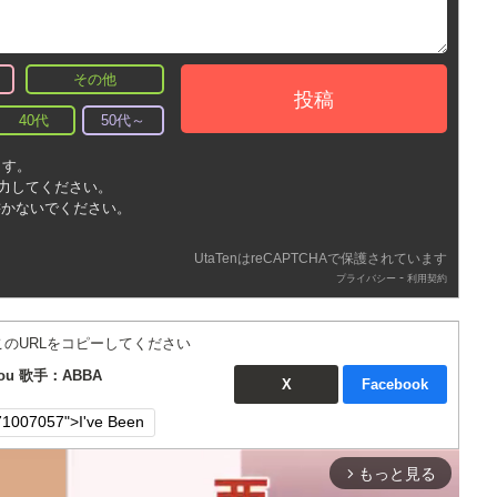
その他
投稿
40代
50代～
ます。
入力してください。
書かないでください。
UtaTenはreCAPTCHAで保護されています
-
プライバシー
利用契約
このURLをコピーしてください
 You 歌手：ABBA
X
Facebook
もっと見る
arrow_forward_ios