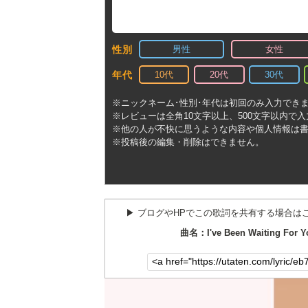
男性
女性
性別
10代
20代
30代
年代
※ニックネーム･性別･年代は初回のみ入力でき
※レビューは全角10文字以上、500文字以内で
※他の人が不快に思うような内容や個人情報は
※投稿後の編集・削除はできません。
▶︎ ブログやHPでこの歌詞を共有する場合は
曲名：I've Been Waiting For