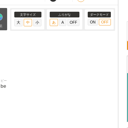
文字サイズ
ふりがな
ダークモード
果
ビー
be