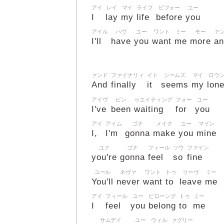
アイ
レイ
マイ
ライフ
ビフォー
ユー
I
lay
my
life
before
you
アイル
ハヴ
ユー
ワント
ミー
モー
ァ
I'll
have
you
want
me
more
an
ァンド
ファイナリィ
イト
シームズ
マイ
ロウ
And
finally
it
seems
my
lone
アイヴ
ビン
ゥエイティング
フォー
ユー
I've
been
waiting
for
you
アイ
アイム
ゴナ
メイク
ユー
マイン
I,
I'm
gonna
make
you
mine
ユァ
ゴナ
フィール
ソウ
ファイン
you're
gonna
feel
so
fine
ユール
ネヴァ
ワント
トゥ
リーヴ
ミー
You'll
never
want
to
leave
me
アイ
フィール
ユー
ビローング
トゥ
ミー
I
feel
you
belong
to
me
サムデイ
ユー
ウィル
ァグリー