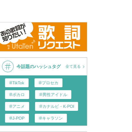
今話題のハッシュタグ
全て見る
TikTok
プロセカ
ボカロ
男性アイドル
アニメ
カナルビ・K-POP和訳
J-POP
キャラソン
歌い手
あんスタ