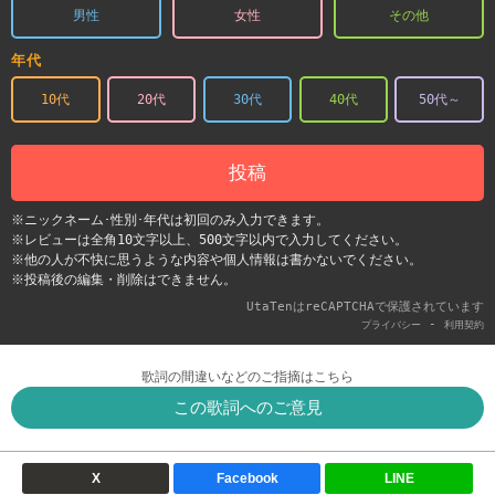
男性
女性
その他
年代
10代
20代
30代
40代
50代～
投稿
※ニックネーム･性別･年代は初回のみ入力できます。
※レビューは全角10文字以上、500文字以内で入力してください。
※他の人が不快に思うような内容や個人情報は書かないでください。
※投稿後の編集・削除はできません。
UtaTenはreCAPTCHAで保護されています
-
プライバシー
利用契約
歌詞の間違いなどのご指摘はこちら
この歌詞へのご意見
X
Facebook
LINE