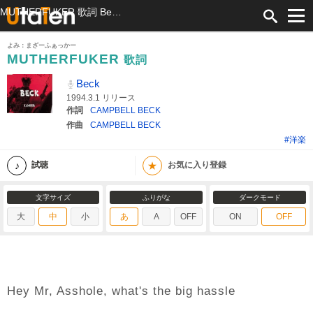
MUTHERFUKER 歌詞 Beck ふりがな付
よみ：まざーふぁっかー
MUTHERFUKER
歌詞
Beck
1994.3.1 リリース
作詞
CAMPBELL BECK
作曲
CAMPBELL BECK
#洋楽
★
試聴
お気に入り登録
文字サイズ
ふりがな
ダークモード
大
中
小
あ
A
OFF
ON
OFF
Hey Mr, Asshole, what's the big hassle