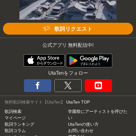
次の動画まで 3
キャンセル
歌詞リクエスト
公式アプリ 無料配信中!
UtaTenをフォロー
無料歌詞検索サイト【UtaTen】
UtaTen TOP
歌詞検索
学園祭にアーティストを呼びた
マイページ
い
歌詞ランキング
UtaTenの使い方
歌詞コラム
お問い合わせ