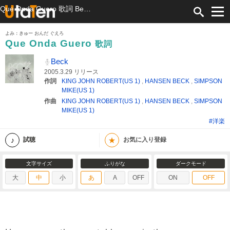
Que Onda Guero 歌詞 Beck ふりがな付
よみ：きゅー おんだ ぐえろ
Que Onda Guero
歌詞
Beck
2005.3.29 リリース
作詞
KING JOHN ROBERT(US 1)
,
HANSEN BECK
,
SIMPSON
MIKE(US 1)
作曲
KING JOHN ROBERT(US 1)
,
HANSEN BECK
,
SIMPSON
MIKE(US 1)
#洋楽
★
試聴
お気に入り登録
文字サイズ
ふりがな
ダークモード
大
中
小
あ
A
OFF
ON
OFF