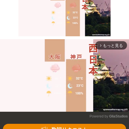
もっと見る
arrow_forward_ios
Mute
Powered by 
GliaStudios
Mute