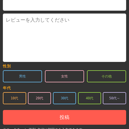
性別
男性
女性
その他
年代
10代
20代
30代
40代
50代～
投稿