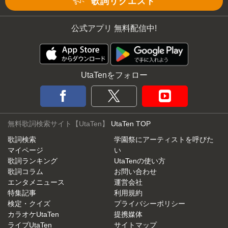
歌詞リクエスト
公式アプリ 無料配信中!
UtaTenをフォロー
無料歌詞検索サイト【UtaTen】
UtaTen TOP
歌詞検索
学園祭にアーティストを呼びた
マイページ
い
歌詞ランキング
UtaTenの使い方
歌詞コラム
お問い合わせ
エンタメニュース
運営会社
特集記事
利用規約
検定・クイズ
プライバシーポリシー
カラオケUtaTen
提携媒体
ライブUtaTen
サイトマップ