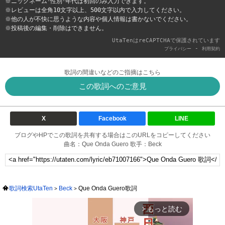
※ニックネーム･性別･年代は初回のみ入力できます。
※レビューは全角10文字以上、500文字以内で入力してください。
※他の人が不快に思うような内容や個人情報は書かないでください。
※投稿後の編集・削除はできません。
UtaTenはreCAPTCHAで保護されています
-
プライバシー
利用契約
歌詞の間違いなどのご指摘はこちら
この歌詞へのご意見
X
Facebook
LINE
ブログやHPでこの歌詞を共有する場合はこのURLをコピーしてください
曲名：Que Onda Guero 歌手：Beck
歌詞検索UtaTen
Beck
Que Onda Guero歌詞
もっと読む
arrow_forward_ios