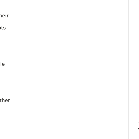
heir
bts
le
s
ther