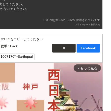
入力してください。
書かないでください。
UtaTenはreCAPTCHAで保護されています
-
プライバシー
利用契約
このURLをコピーしてください
r 歌手：Beck
X
Facebook
もっと見る
arrow_forward_ios