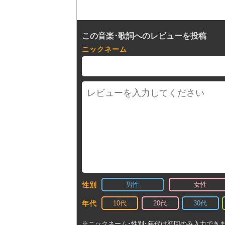
この音楽･歌詞へのレビューを投稿
ニックネーム
男性
女性
性別
10代
20代
30代
年代
※ニックネーム･性別･年代は初回のみ入力でき