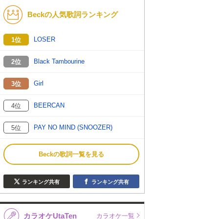
Beckの人気歌詞ランキング
K-POP
演歌・歌謡
バンド
洋楽
LOSER
1位
VTuber
ディズニー
Black Tambourine
2位
Girl
3位
BEERCAN
4位
PAY NO MIND (SNOOZER)
5位
Beckの歌詞一覧を見る
ランキング共有
ランキング共有
カラオケUtaTen
カラオケ一覧