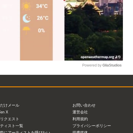
Powered by 
GliaStudios
Mute
だけメール
お問い合わせ
Ten X
運営会社
リクエスト
利用規約
ティスト一覧
プライバシーポリシー
祭にアーティストを呼びたい
提携媒体