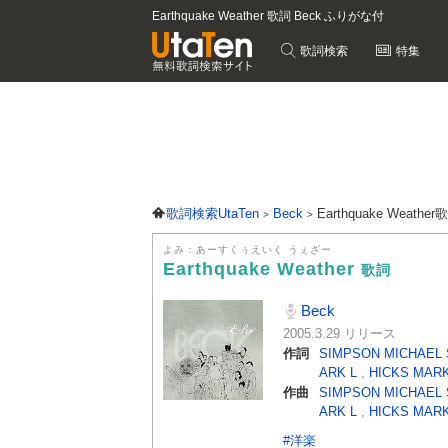
Earthquake Weather 歌詞 Beck ふりがな付
歌詞検索
特集
歌詞検索UtaTen
Beck
Earthquake Weather
よみ：あーすくぅえいく うぇざー
Earthquake Weather
歌詞
Beck
2005.3.29 リリース
作詞
SIMPSON MICHAEL 
ARK L
,
HICKS MAR
作曲
SIMPSON MICHAEL 
ARK L
,
HICKS MAR
#洋楽