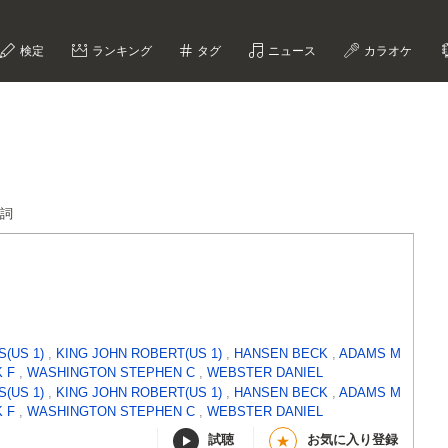
検定
ランキング
タグ
ニュース
カラオケ
歌詞
S(US 1)
,
KING JOHN ROBERT(US 1)
,
HANSEN BECK
,
ADAMS M
K F
,
WASHINGTON STEPHEN C
,
WEBSTER DANIEL
S(US 1)
,
KING JOHN ROBERT(US 1)
,
HANSEN BECK
,
ADAMS M
K F
,
WASHINGTON STEPHEN C
,
WEBSTER DANIEL
試聴
お気に入り登録
★