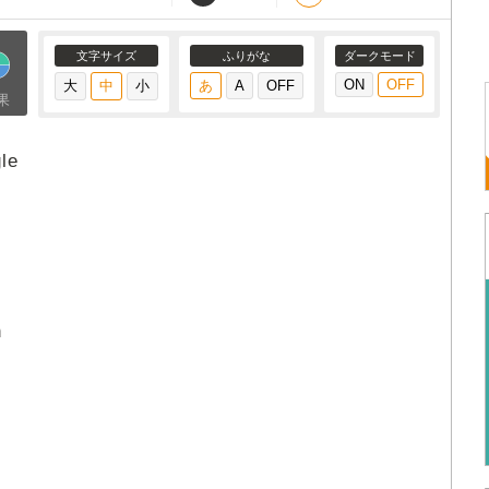
文字サイズ
ふりがな
ダークモード
果
le
n