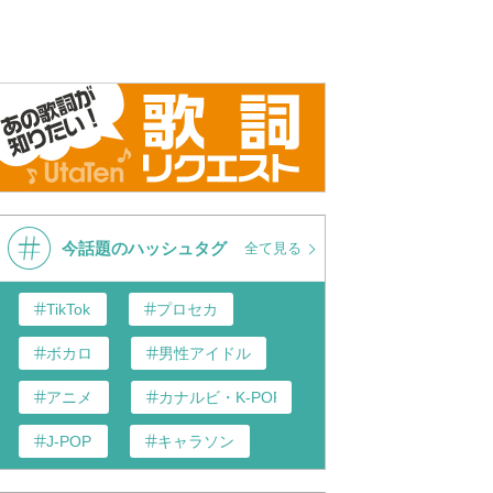
今話題のハッシュタグ
全て見る
TikTok
プロセカ
ボカロ
男性アイドル
アニメ
カナルビ・K-POP和訳
J-POP
キャラソン
あんスタ
歌い手