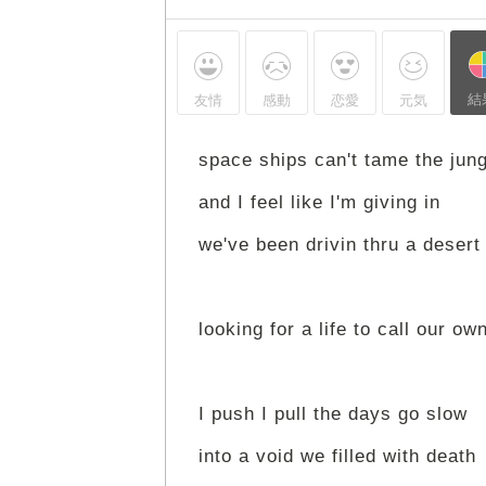
結
友情
感動
恋愛
元気
space ships can't tame the jung
and I feel like I'm giving in
we've been drivin thru a desert
looking for a life to call our ow
I push I pull the days go slow
into a void we filled with death