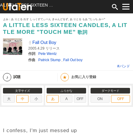
A LITTLE LESS SIXTEEN CANDLES, A LITTLE MORE "TOUCH ME" 歌詞 Fall Out Boy ふりがな付
よみ：あ りとる れす しっくすてぃーん きゃんどるず, あ りとる もあ "たっち みー"
A LITTLE LESS SIXTEEN CANDLES, A LIT
TLE MORE "TOUCH ME"
歌詞
Fall Out Boy
2005.4.29 リリース
作詞
Pete Wentz
作曲
Patrick Stump
,
Fall Out boy
#バンド
★
試聴
お気に入り登録
文字サイズ
ふりがな
ダークモード
大
中
小
あ
A
OFF
ON
OFF
I confess, I'm just messed up