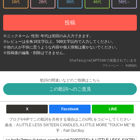
10代
20代
30代
40代
50代～
投稿
※ニックネーム･性別･年代は初回のみ入力できます。
※レビューは全角10文字以上、500文字以内で入力してください。
※他の人が不快に思うような内容や個人情報は書かないでください。
※投稿後の編集・削除はできません。
UtaTenはreCAPTCHAで保護されています
-
プライバシー
利用契約
歌詞の間違いなどのご指摘はこちら
この歌詞へのご意見
X
Facebook
LINE
ブログやHPでこの歌詞を共有する場合はこのURLをコピーしてください
曲名：A LITTLE LESS SIXTEEN CANDLES, A LITTLE MORE "TOUCH ME" 歌
手：Fall Out Boy