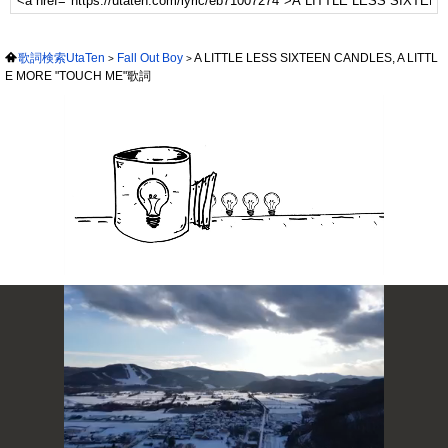
歌詞検索UtaTen
Fall Out Boy
A LITTLE LESS SIXTEEN CANDLES, A LITTL
E MORE "TOUCH ME"歌詞