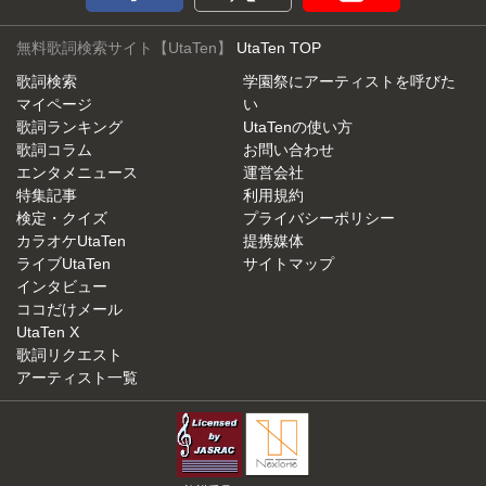
無料歌詞検索サイト【UtaTen】
UtaTen TOP
歌詞検索
学園祭にアーティストを呼びた
マイページ
い
歌詞ランキング
UtaTenの使い方
歌詞コラム
お問い合わせ
エンタメニュース
運営会社
特集記事
利用規約
検定・クイズ
プライバシーポリシー
カラオケUtaTen
提携媒体
ライブUtaTen
サイトマップ
インタビュー
ココだけメール
UtaTen X
歌詞リクエスト
アーティスト一覧