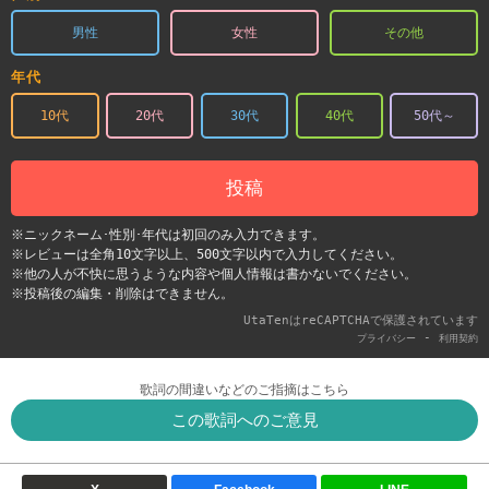
男性
女性
その他
年代
10代
20代
30代
40代
50代～
投稿
※ニックネーム･性別･年代は初回のみ入力できます。
※レビューは全角10文字以上、500文字以内で入力してください。
※他の人が不快に思うような内容や個人情報は書かないでください。
※投稿後の編集・削除はできません。
UtaTenはreCAPTCHAで保護されています
-
プライバシー
利用契約
歌詞の間違いなどのご指摘はこちら
この歌詞へのご意見