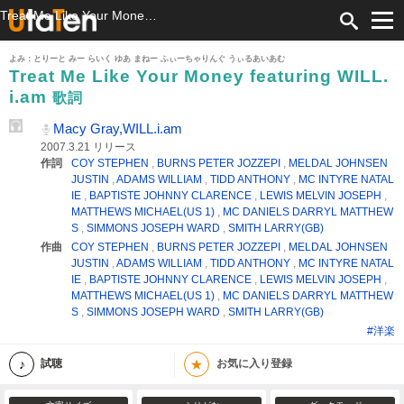
Treat Me Like Your Money featuring WILL.i.am 歌詞 Macy Gray,WILL.i.am ふりがな付
よみ：とりーと みー らいく ゆあ まねー ふぃーちゃりんぐ うぃるあいあむ
Treat Me Like Your Money featuring WILL.
i.am
歌詞
Macy Gray,WILL.i.am
2007.3.21 リリース
作詞
COY STEPHEN
,
BURNS PETER JOZZEPI
,
MELDAL JOHNSEN
JUSTIN
,
ADAMS WILLIAM
,
TIDD ANTHONY
,
MC INTYRE NATAL
IE
,
BAPTISTE JOHNNY CLARENCE
,
LEWIS MELVIN JOSEPH
,
MATTHEWS MICHAEL(US 1)
,
MC DANIELS DARRYL MATTHEW
S
,
SIMMONS JOSEPH WARD
,
SMITH LARRY(GB)
作曲
COY STEPHEN
,
BURNS PETER JOZZEPI
,
MELDAL JOHNSEN
JUSTIN
,
ADAMS WILLIAM
,
TIDD ANTHONY
,
MC INTYRE NATAL
IE
,
BAPTISTE JOHNNY CLARENCE
,
LEWIS MELVIN JOSEPH
,
MATTHEWS MICHAEL(US 1)
,
MC DANIELS DARRYL MATTHEW
S
,
SIMMONS JOSEPH WARD
,
SMITH LARRY(GB)
#洋楽
★
試聴
お気に入り登録