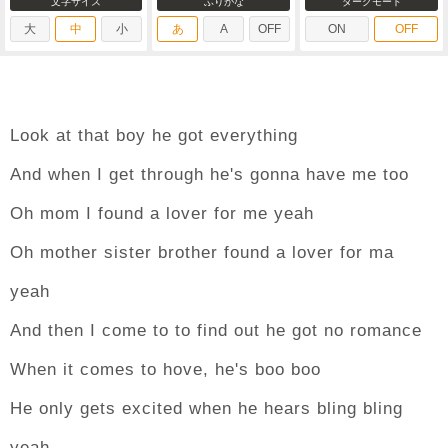
文字サイズ
ふりがな
ダークモード
大
中
小
あ
A
OFF
ON
OFF
Look at that boy he got everything
And when I get through he's gonna have me too
Oh mom I found a lover for me yeah
Oh mother sister brother found a lover for ma
yeah
And then I come to to find out he got no romance
When it comes to hove, he's boo boo
He only gets excited when he hears bling bling
yeah