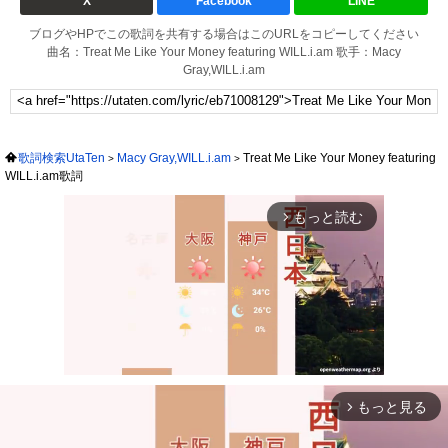
X
Facebook
LINE
ブログやHPでこの歌詞を共有する場合はこのURLをコピーしてください
曲名：Treat Me Like Your Money featuring WILL.i.am 歌手：Macy
Gray,WILL.i.am
歌詞検索UtaTen
Macy Gray,WILL.i.am
Treat Me Like Your Money featuring
WILL.i.am歌詞
もっと読む
arrow_forward_ios
もっと見る
arrow_forward_ios
Mute