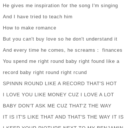
He gives me inspiration for the song I'm singing
And I have tried to teach him
How to make romance
But you can't buy love so he don't understand it
And every time he comes, he screams： finances
You spend me right round baby right found like a
record baby right round right rcund
SPINNN ROUND LIKE A RECORD THAT'S HOT
I LOVE YOU LIKE MONEY CUZ I LOVE A LOT
BABY DON'T ASK ME CUZ THAT'Z THE WAY
IT IS IT'S LIKE THAT AND THAT'S THE WAY IT IS