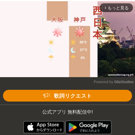
もっと見る
arrow_forward_ios
Powered by 
GliaStudios
Mute
歌詞リクエスト
公式アプリ 無料配信中!