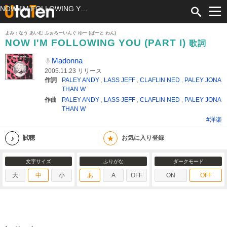
NOW I'M FOLLOWING YOU (PART I) 歌詞 Madonna ふりがな付
よみ：なう あいむ ふぉろーいんぐ ゆー (ぱーと わん)
NOW I'M FOLLOWING YOU (PART I)
歌詞
Madonna
2005.11.23 リリース
作詞
PALEY ANDY
,
LASS JEFF
,
CLAFLIN NED
,
PALEY JONA
THAN W
作曲
PALEY ANDY
,
LASS JEFF
,
CLAFLIN NED
,
PALEY JONA
THAN W
#洋楽
★
試聴
お気に入り登録
文字サイズ
ふりがな
ダークモード
大
中
小
あ
A
OFF
ON
OFF