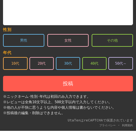
性別
男性
女性
その他
年代
10代
20代
30代
40代
50代～
投稿
※ニックネーム･性別･年代は初回のみ入力できます。
※レビューは全角10文字以上、500文字以内で入力してください。
※他の人が不快に思うような内容や個人情報は書かないでください。
※投稿後の編集・削除はできません。
UtaTenはreCAPTCHAで保護されています
-
プライバシー
利用契約