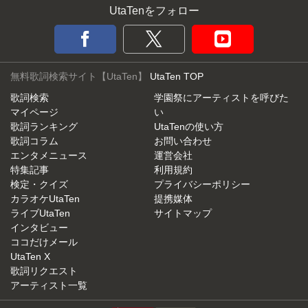
UtaTenをフォロー
無料歌詞検索サイト【UtaTen】
UtaTen TOP
歌詞検索
学園祭にアーティストを呼びた
マイページ
い
歌詞ランキング
UtaTenの使い方
歌詞コラム
お問い合わせ
エンタメニュース
運営会社
特集記事
利用規約
検定・クイズ
プライバシーポリシー
カラオケUtaTen
提携媒体
ライブUtaTen
サイトマップ
インタビュー
ココだけメール
UtaTen X
歌詞リクエスト
アーティスト一覧