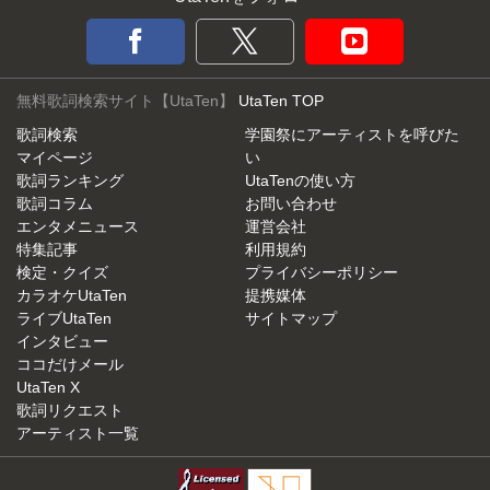
無料歌詞検索サイト【UtaTen】
UtaTen TOP
歌詞検索
学園祭にアーティストを呼びた
マイページ
い
歌詞ランキング
UtaTenの使い方
歌詞コラム
お問い合わせ
エンタメニュース
運営会社
特集記事
利用規約
検定・クイズ
プライバシーポリシー
カラオケUtaTen
提携媒体
ライブUtaTen
サイトマップ
インタビュー
ココだけメール
UtaTen X
歌詞リクエスト
アーティスト一覧