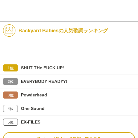
Backyard Babiesの人気歌詞ランキング
SHUT THe FUCK UP!
1位
EVERYBODY READY?!
2位
Powderhead
3位
One Sound
4位
EX-FILES
5位