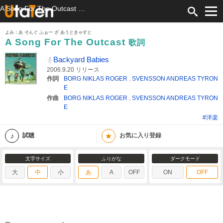
A Song For The Outcast 歌詞 Backyard Babies ふりがな付
よみ：あ そんぐ ふぉー ざ あうときゃすと
A Song For The Outcast
歌詞
Backyard Babies
2006.9.20 リリース
作詞
BORG NIKLAS ROGER
,
SVENSSON ANDREAS TYRON
E
作曲
BORG NIKLAS ROGER
,
SVENSSON ANDREAS TYRON
E
#洋楽
★
試聴
お気に入り登録
文字サイズ
ふりがな
ダークモード
大
中
小
あ
A
OFF
ON
OFF