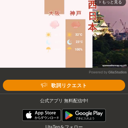
もっと見る
arrow_forward_ios
Powered by 
GliaStudios
Mute
歌詞リクエスト
公式アプリ 無料配信中!
UtaTenをフォロー