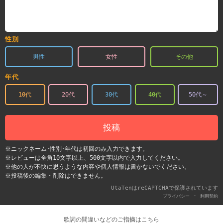
性別
男性
女性
その他
年代
10代
20代
30代
40代
50代～
投稿
※ニックネーム･性別･年代は初回のみ入力できます。
※レビューは全角10文字以上、500文字以内で入力してください。
※他の人が不快に思うような内容や個人情報は書かないでください。
※投稿後の編集・削除はできません。
UtaTenはreCAPTCHAで保護されています
-
プライバシー
利用契約
歌詞の間違いなどのご指摘はこちら