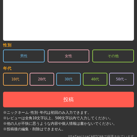
性別
男性
女性
その他
年代
10代
20代
30代
40代
50代～
投稿
※ニックネーム･性別･年代は初回のみ入力できます。
※レビューは全角10文字以上、500文字以内で入力してください。
※他の人が不快に思うような内容や個人情報は書かないでください。
※投稿後の編集・削除はできません。
UtaTenはreCAPTCHAで保護されています