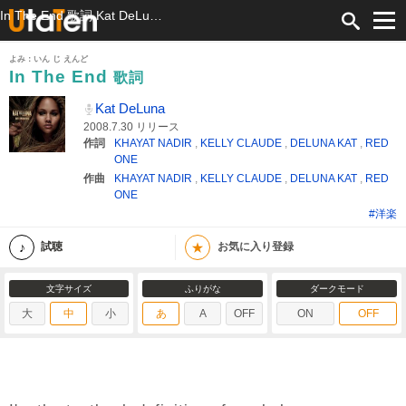
In The End 歌詞 Kat DeLuna ふりがな付
よみ：いん じ えんど
In The End
歌詞
Kat DeLuna
2008.7.30 リリース
作詞
KHAYAT NADIR
,
KELLY CLAUDE
,
DELUNA KAT
,
RED
ONE
作曲
KHAYAT NADIR
,
KELLY CLAUDE
,
DELUNA KAT
,
RED
ONE
#洋楽
★
試聴
お気に入り登録
文字サイズ
ふりがな
ダークモード
大
中
小
あ
A
OFF
ON
OFF