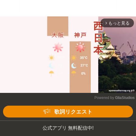
もっと見る
arrow_forward_ios
Powered by 
GliaStudios
Mute
歌詞リクエスト
公式アプリ 無料配信中!