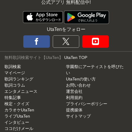
公式アプリ 無料配信中!
UtaTenをフォロー
無料歌詞検索サイト【UtaTen】
UtaTen TOP
歌詞検索
学園祭にアーティストを呼びた
マイページ
い
歌詞ランキング
UtaTenの使い方
歌詞コラム
お問い合わせ
エンタメニュース
運営会社
特集記事
利用規約
検定・クイズ
プライバシーポリシー
カラオケUtaTen
提携媒体
ライブUtaTen
サイトマップ
インタビュー
ココだけメール