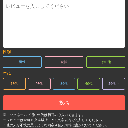
性別
男性
女性
その他
年代
10代
20代
30代
40代
50代～
投稿
※ニックネーム･性別･年代は初回のみ入力できます。
※レビューは全角10文字以上、500文字以内で入力してください。
※他の人が不快に思うような内容や個人情報は書かないでください。