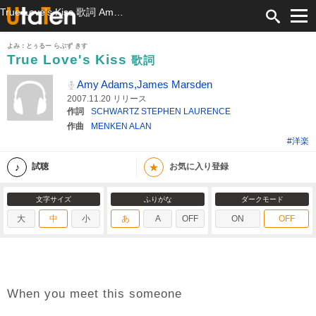
True Love's Kiss 歌詞 Amy Adams,James Marsden ふりがな付
よみ：とぅるー らぶず きす
True Love's Kiss
歌詞
Amy Adams,James Marsden
2007.11.20 リリース
作詞
SCHWARTZ STEPHEN LAURENCE
作曲
MENKEN ALAN
#洋楽
★
試聴
お気に入り登録
文字サイズ
ふりがな
ダークモード
大
中
小
あ
A
OFF
ON
OFF
When you meet this someone