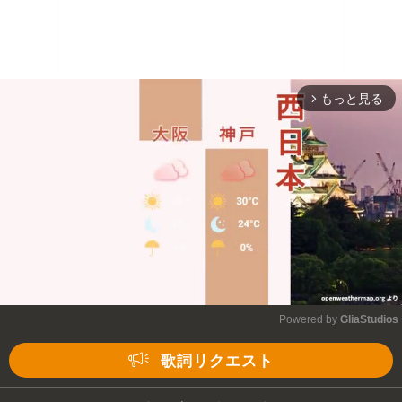
もっと見る
arrow_forward_ios
Powered by 
GliaStudios
Mute
歌詞リクエスト