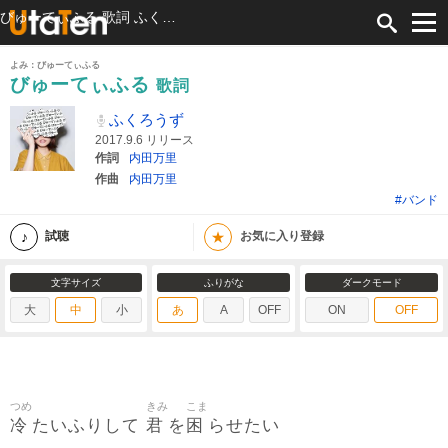
びゅーてぃふる 歌詞 ふくろうず ふりがな付
よみ：びゅーてぃふる
びゅーてぃふる
歌詞
ふくろうず
2017.9.6 リリース
作詞
内田万里
作曲
内田万里
#バンド
★
試聴
お気に入り登録
文字サイズ
ふりがな
ダークモード
大
中
小
あ
A
OFF
ON
OFF
つめ
きみ
こま
冷
君
困
たいふりして
を
らせたい