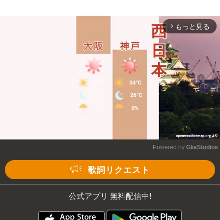
もっと見る
arrow_forward_ios
Powered by 
GliaStudios
Mute
歌詞リクエスト
公式アプリ 無料配信中!