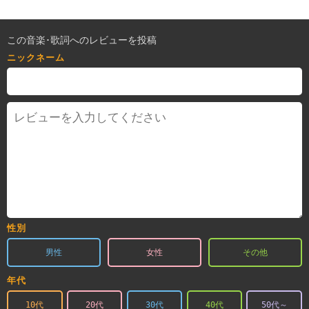
この音楽･歌詞へのレビューを投稿
ニックネーム
性別
男性
女性
その他
年代
10代
20代
30代
40代
50代～