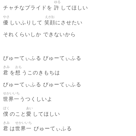
ゆる
許
チャチなプライドを
してほしい
やさ
えがお
優
笑顔
しいふりして
にさせたい
それくらいしか できないから
びゅーてぃふる びゅーてぃふる
きみ
おも
君
想
を
うこのきもちは
びゅーてぃふる びゅーてぃふる
せかいいち
世界一
うつくしいよ
ぼく
あい
僕
愛
のこと
してほしい
きみ
せかいいち
君
世界一
は
びゅーてぃふる