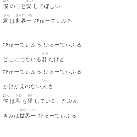
ぼく
あい
僕
愛
のこと
してほしい
きみ
せかいいち
君
世界一
は
びゅーてぃふる
びゅーてぃふる びゅーてぃふる
きみ
君
どこにでもいる
だけど
びゅーてぃふる びゅーてぃふる
ひと
人
かけがえのない
さ
ぼく
きみ
あい
僕
君
愛
は
を
している、たぶん
せかいいち
世界一
きみは
びゅーてぃふる