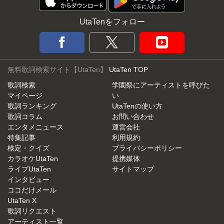
UtaTenをフォロー
無料歌詞検索サイト【UtaTen】
UtaTen TOP
歌詞検索
学園祭にアーティストを呼びた
マイページ
い
歌詞ランキング
UtaTenの使い方
歌詞コラム
お問い合わせ
エンタメニュース
運営会社
特集記事
利用規約
検定・クイズ
プライバシーポリシー
カラオケUtaTen
提携媒体
ライブUtaTen
サイトマップ
インタビュー
ココだけメール
UtaTen X
歌詞リクエスト
アーティスト一覧