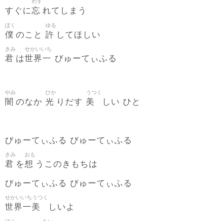
わす
忘
すぐに
れてしまう
ぼく
ゆる
僕
許
のこと
してほしい
きみ
せかいいち
君
世界一
は
びゅーてぃふる
やみ
ひか
うつく
闇
光
美
のなか
りだす
しい ひと
びゅーてぃふる びゅーてぃふる
きみ
おも
君
想
を
うこのきもちは
びゅーてぃふる びゅーてぃふる
せかいいちうつく
世界一美
しいよ