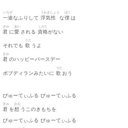
いちず
うわきしょう
ぼく
一途
浮気性
僕
なふりして
な
は
きみ
あい
しかく
君
愛
資格
に
される
がない
うた
歌
それでも
うよ
きみ
君
のハッピーバースデー
うた
歌
ボブディランみたいに
おう
びゅーてぃふる びゅーてぃふる
きみ
おも
君
想
を
うこのきもちを
びゅーてぃふる びゅーてぃふる