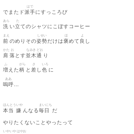
はで
派手
でまたド
にすっころび
あら
た
洗
立
い
てのシャツにこぼすコーヒー
まえ
しせい
ほ
よ
前
姿勢
褒
良
のめりその
だけは
めて
し
かた
お
なみき
どお
肩
落
並木
通
とす
り
ふ
がら
さ
いろ
増
柄
差
色
えた
と
し
に
ああ
嗚呼
…
ほんとう
いや
まいにち
本当
嫌
毎日
んなる
だ
やりたくないことやったって
いやいや
はやお