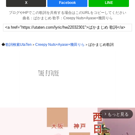
X
Facebook
LINE
ブログやHPでこの歌詞を共有する場合はこのURLをコピーしてください
曲名：ばかまじめ 歌手：Creepy Nuts×Ayase×幾田りら
歌詞検索UtaTen
Creepy Nuts×Ayase×幾田りら
ばかまじめ歌詞
もっと見る
arrow_forward_ios