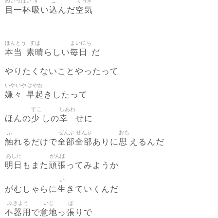
めいっぱい
す
こ
くうき
目一杯
吸
込
空気
い
んだ
ほんとう
すば
まいにち
本当
素晴
毎日
らしい
だ
やりたくないことやったって
いやいや
はやお
嫌々
早起
きしたって
すこ
しあわ
少
幸
ほんの
しの
せに
ふ
ぜんぶ
ぜんぶ
おも
触
全部
全部
思
れるだけで
ありに
えるんだ
あした
がんば
明日
頑張
もまた
ってみようか
い
生
がむしゃらに
きていくんだ
ぶきよう
いじ
ぱ
不器用
意地
張
で
っ
りで