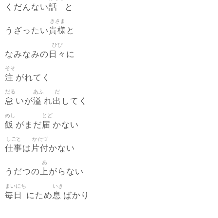
話
くだんない
と
きさま
貴様
うざったい
と
ひび
日々
なみなみの
に
そそ
注
がれてく
だる
あふ
だ
怠
溢
出
いが
れ
してく
めし
とど
飯
届
がまだ
かない
しごと
かたづ
仕事
片付
は
かない
あ
上
うだつの
がらない
まいにち
いき
毎日
息
にため
ばかり