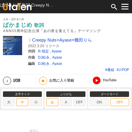
ばかまじめ 歌詞 Creepy Nuts×Ayase×幾田りら ANN55周年記念公演「あの夜を覚えてる」テーマソング ふりがな付
よみ：ばかまじめ
ばかまじめ
歌詞
ANN55周年記念公演「あの夜を覚えてる」テーマソング
Creepy Nuts×Ayase×幾田りら
2022.3.20 リリース
作詞
R-指定
,
Ayase
作曲
DJ松永
,
Ayase
編曲
DJ松永
,
Ayase
#番組
#J-POP
YouTube
★
試聴
お気に入り登録
文字サイズ
ふりがな
ダークモード
大
中
小
あ
A
OFF
ON
OFF
はなし