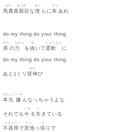
ばか
まじめ
ぼく
さち
馬鹿
真面目
僕
幸
な
らに
あれ
do my thing do your thing
かた
ちから
ぬ
じゅうなん
肩
力
抜
柔軟
の
を
いて
に
do my thing do your thing
せの
背伸
あと1ミリ
び
ほんとう
いや
本当
嫌
んなっちゃうよな
いま
い
今
生
それでも
を
きている
ぶきよう
いじ
ぱ
不器用
意地
張
で
っ
りで