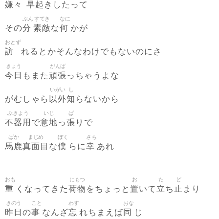
嫌々
早起
きしたって
ぶん
すてき
なに
分
素敵
何
その
な
かが
おとず
訪
れるとかそんなわけでもないのにさ
きょう
がんば
今日
頑張
もまた
っちゃうよな
いがい
し
以外
知
がむしゃら
らないから
ぶきよう
いじ
ぱ
不器用
意地
張
で
っ
りで
ばか
まじめ
ぼく
さち
馬鹿
真面目
僕
幸
な
らに
あれ
おも
にもつ
お
た
ど
重
荷物
置
立
止
くなってきた
をちょっと
いて
ち
まり
きのう
こと
わす
おな
昨日
事
忘
同
の
なんざ
れちまえば
じ