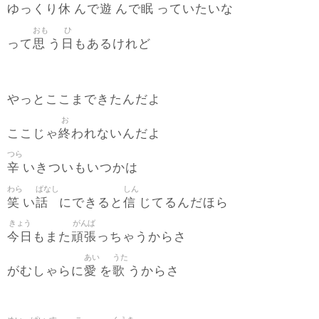
休
遊
眠
ゆっくり
んで
んで
っていたいな
おも
ひ
思
日
って
う
もあるけれど
やっとここまできたんだよ
お
終
ここじゃ
われないんだよ
つら
辛
いきついもいつかは
わら
ばなし
しん
笑
話
信
い
にできると
じてるんだほら
きょう
がんば
今日
頑張
もまた
っちゃうからさ
あい
うた
愛
歌
がむしゃらに
を
うからさ