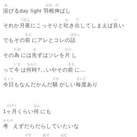
あ
はね
の
浴
羽根
伸
びるday light
ばし
つきよ
は
だ
い
月夜
吐
出
良
それか
にこっそりと
き
してしまえば
い
まえ
はなし
前
話
でもその
にアレとコレの
ため
ま
かた
為
先
片
その
には
ずはソレを
し
いま
なんじ
まえ
今
何時
前
って
は
?…いやその
に…
きょう
さわ
まいど
今日
騒
毎度
もなんだかんだ
がしい
あり
かげつ
なん
ヶ月
何
1
くらい
にも
かんが
考
えずだらだらしていたいな
やす
あそ
ねむ