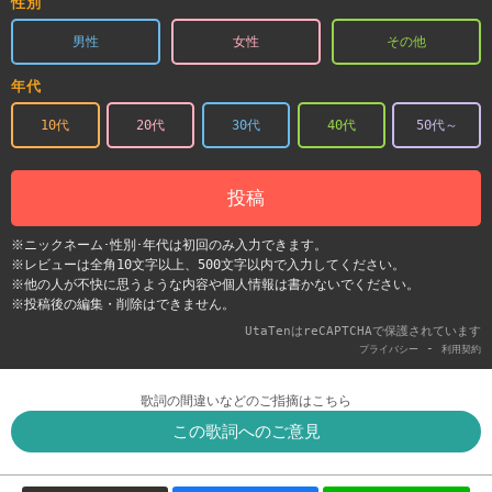
性別
男性
女性
その他
年代
10代
20代
30代
40代
50代～
投稿
※ニックネーム･性別･年代は初回のみ入力できます。
※レビューは全角10文字以上、500文字以内で入力してください。
※他の人が不快に思うような内容や個人情報は書かないでください。
※投稿後の編集・削除はできません。
UtaTenはreCAPTCHAで保護されています
-
プライバシー
利用契約
歌詞の間違いなどのご指摘はこちら
この歌詞へのご意見