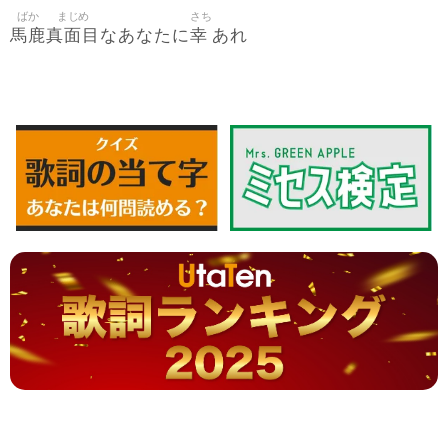
ばか
まじめ
さち
馬鹿
真面目
幸
なあなたに
あれ