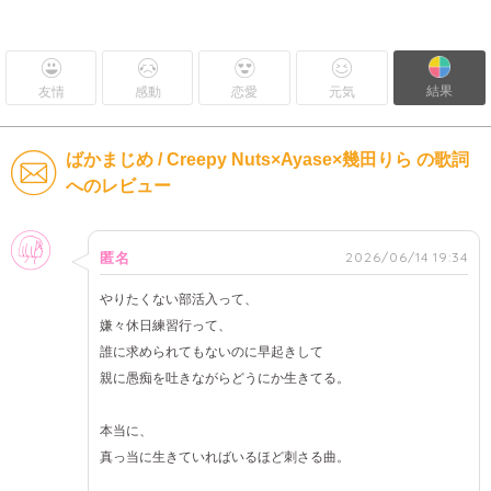
結果
友情
感動
恋愛
元気
ばかまじめ / Creepy Nuts×Ayase×幾田りら の歌詞
へのレビュー
女性
2026/06/14 19:34
匿名
やりたくない部活入って、
嫌々休日練習行って、
誰に求められてもないのに早起きして
親に愚痴を吐きながらどうにか生きてる。
本当に、
真っ当に生きていればいるほど刺さる曲。