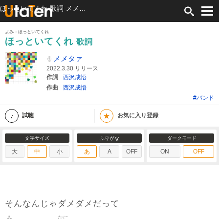
ほっといてくれ 歌詞 メメタァ ふりがな付
よみ：ほっといてくれ
ほっといてくれ
歌詞
メメタァ
2022.3.30 リリース
作詞
西沢成悟
作曲
西沢成悟
#バンド
★
試聴
お気に入り登録
文字サイズ
ふりがな
ダークモード
大
中
小
あ
A
OFF
ON
OFF
そんなんじゃダメダメだって
み
なに