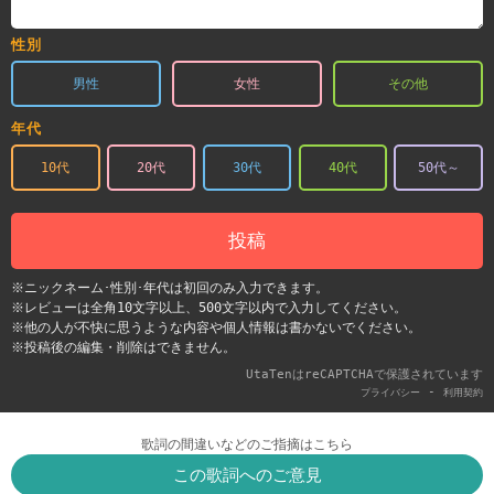
性別
男性
女性
その他
年代
10代
20代
30代
40代
50代～
投稿
※ニックネーム･性別･年代は初回のみ入力できます。
※レビューは全角10文字以上、500文字以内で入力してください。
※他の人が不快に思うような内容や個人情報は書かないでください。
※投稿後の編集・削除はできません。
UtaTenはreCAPTCHAで保護されています
-
プライバシー
利用契約
歌詞の間違いなどのご指摘はこちら
この歌詞へのご意見