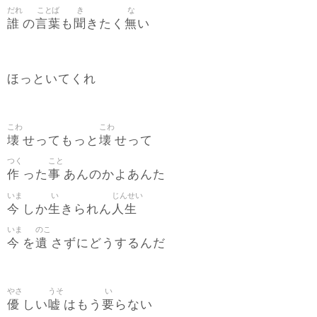
だれ
ことば
き
な
誰
言葉
聞
無
の
も
きたく
い
ほっといてくれ
こわ
こわ
壊
壊
せってもっと
せって
つく
こと
作
事
った
あんのかよあんた
いま
い
じんせい
今
生
人生
しか
きられん
いま
のこ
今
遺
を
さずにどうするんだ
やさ
うそ
い
優
嘘
要
しい
はもう
らない