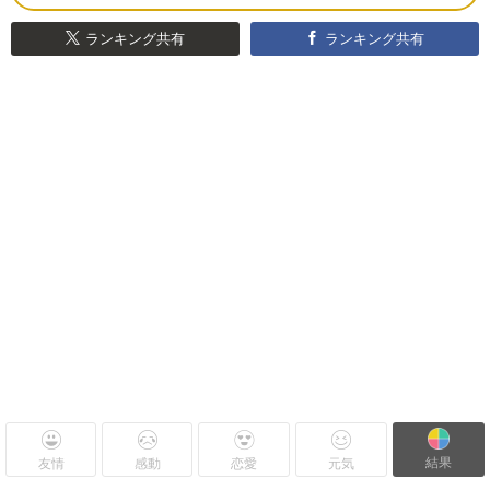
ランキング共有
ランキング共有
結果
友情
感動
恋愛
元気