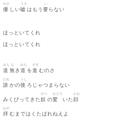
やさ
うそ
い
優
嘘
要
しい
はもう
らない
ほっといてくれ
ほっといてくれ
みち
な
みち
すす
道
無
道
進
き
を
むのさ
だれ
うし
誰
後
かの
ろじゃつまらない
やつ
おどろ
かお
奴
驚
顔
みくびってきた
の
いた
おが
拝
むまではくたばれねえよ