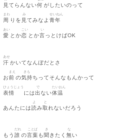
見
何
てらんない
がしたいのって
まわ
み
せいねん
周
見
青年
りを
てみなよ
あい
こい
い
愛
恋
言
とか
とか
っとけばOK
あせ
汗
かいてなんぼだとさ
まえ
きも
前
気持
お
の
ちってそんなもんかって
ひょうじょう
で
たいおん
表情
出
体温
には
ない
よ
と
読
取
あんたには
み
れないだろう
だれ
ことば
き
な
誰
言葉
聞
無
もう
の
も
きたく
い