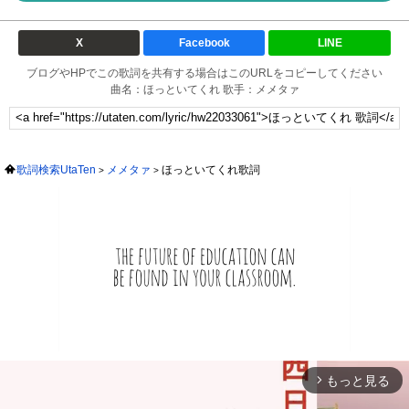
X
Facebook
LINE
ブログやHPでこの歌詞を共有する場合はこのURLをコピーしてください
曲名：ほっといてくれ 歌手：メメタァ
歌詞検索UtaTen
メメタァ
ほっといてくれ歌詞
もっと見る
arrow_forward_ios