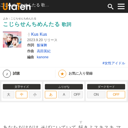
こじらせんちめんたる 歌詞 Kus Kus ふりがな付
よみ：こじらせんちめんたる
こじらせんちめんたる
歌詞
Kus Kus
2023.9.20 リリース
作詞
飯塚舞
作曲
高田英紀
編曲
kanone
#女性アイドル
★
試聴
お気に入り登録
文字サイズ
ふりがな
ダークモード
大
中
小
あ
A
OFF
ON
OFF
す
好
あなただけだけ そばにいていて
きよスキスキ マ