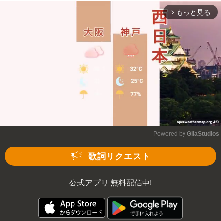
もっと見る
arrow_forward_ios
Powered by 
GliaStudios
Mute
歌詞リクエスト
公式アプリ 無料配信中!