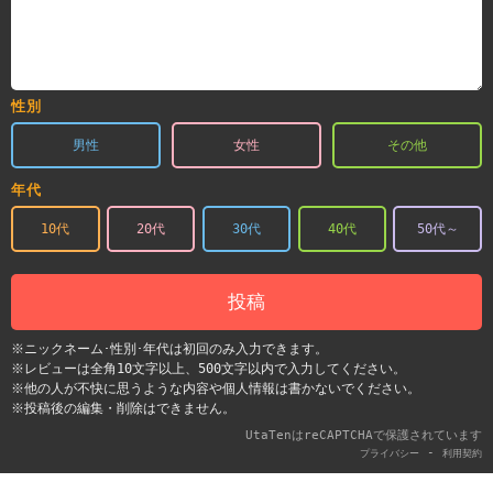
性別
男性
女性
その他
年代
10代
20代
30代
40代
50代～
投稿
※ニックネーム･性別･年代は初回のみ入力できます。
※レビューは全角10文字以上、500文字以内で入力してください。
※他の人が不快に思うような内容や個人情報は書かないでください。
※投稿後の編集・削除はできません。
UtaTenはreCAPTCHAで保護されています
-
プライバシー
利用契約