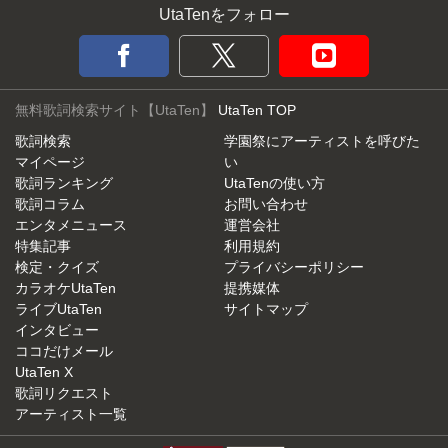
UtaTenをフォロー
無料歌詞検索サイト【UtaTen】
UtaTen TOP
歌詞検索
学園祭にアーティストを呼びた
マイページ
い
歌詞ランキング
UtaTenの使い方
歌詞コラム
お問い合わせ
エンタメニュース
運営会社
特集記事
利用規約
検定・クイズ
プライバシーポリシー
カラオケUtaTen
提携媒体
ライブUtaTen
サイトマップ
インタビュー
ココだけメール
UtaTen X
歌詞リクエスト
アーティスト一覧