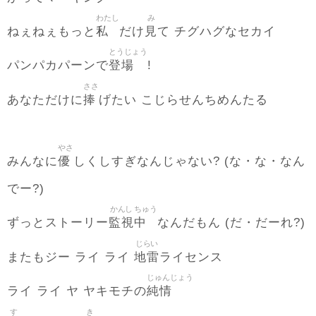
わたし
み
私
見
ねぇねぇもっと
だけ
て チグハグなセカイ
とうじょう
登場
パンパカパーンで
!
ささ
捧
あなただけに
げたい こじらせんちめんたる
やさ
優
みんなに
しくしすぎなんじゃない? (な・な・なん
でー?)
かんし
ちゅう
監視
中
ずっとストーリー
なんだもん (だ・だーれ?)
じらい
地雷
またもジー ライ ライ
ライセンス
じゅんじょう
純情
ライ ライ ヤ ヤキモチの
す
き