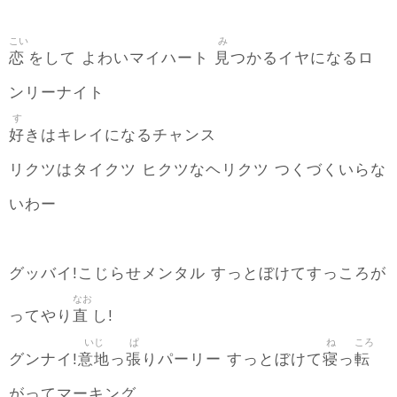
こい
み
恋
見
をして よわいマイハート
つかるイヤになるロ
ンリーナイト
す
好
きはキレイになるチャンス
リクツはタイクツ ヒクツなヘリクツ つくづくいらな
いわー
グッバイ!こじらせメンタル すっとぼけてすっころが
なお
直
ってやり
し!
いじ
ぱ
ね
ころ
意地
張
寝
転
グンナイ!
っ
りパーリー すっとぼけて
っ
がってマーキング