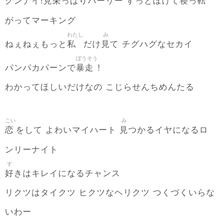
見栄
寝
転
グンナイ!
っぱりパーリー すっとぼけて
っ
がってマーキング
わたし
み
私
見
ねぇねぇもっと
だけ
て チグハグなセカイ
ぼうそう
暴走
パンパカパーンで
!
わかってほしいだけなの こじらせんちめんたる
こい
み
恋
見
をして よわいマイハート
つかるイヤになるロ
ンリーナイト
す
好
きはキレイになるチャンス
リクツはタイクツ ヒクツなヘリクツ つくづくいらな
いわー