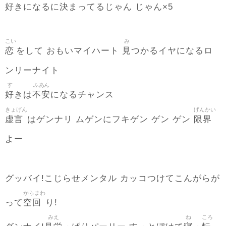
好
決
きになるに
まってるじゃん じゃん×5
こい
み
恋
見
をして おもいマイハート
つかるイヤになるロ
ンリーナイト
す
ふあん
好
不安
きは
になるチャンス
きょげん
げんかい
虚言
限界
はゲンナリ ムゲンにフキゲン ゲン ゲン
よー
グッバイ!こじらせメンタル カッコつけてこんがらが
からまわ
空回
って
り!
みえ
ね
ころ