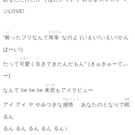
ジLOVE!
よ
かんたん
酔
簡単
“
ったフリなんて
なのよ (いえい!いえい!かん
ぱーい!)
かわい
い
可愛
生
だって
く
きてきたんだもん” (きゅきゅーてぃ
ー)
らいせ
来世
なんて lie lie lie
もアイラビュー
かんじょう
ねむ
感情
眠
アイ アイ ヤ やみつきな
あなたのとなりで
るん
るん るん るん るん るん♪