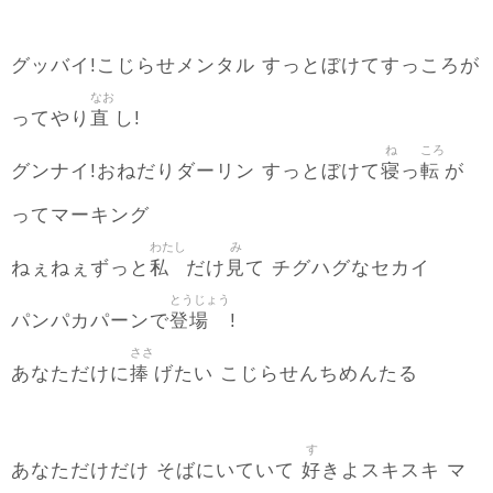
グッバイ!こじらせメンタル すっとぼけてすっころが
なお
直
ってやり
し!
ね
ころ
寝
転
グンナイ!おねだりダーリン すっとぼけて
っ
が
ってマーキング
わたし
み
私
見
ねぇねぇずっと
だけ
て チグハグなセカイ
とうじょう
登場
パンパカパーンで
!
ささ
捧
あなただけに
げたい こじらせんちめんたる
す
好
あなただけだけ そばにいていて
きよスキスキ マ