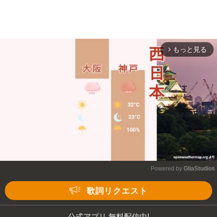
もっと見る
arrow_forward_ios
Powered by 
GliaStudios
Mute
歌詞リクエスト
公式アプリ 無料配信中!