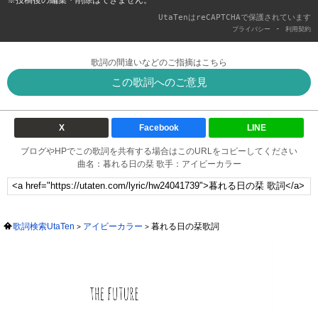
※投稿後の編集・削除はできません。
UtaTenはreCAPTCHAで保護されています
-
プライバシー
利用契約
歌詞の間違いなどのご指摘はこちら
この歌詞へのご意見
X
Facebook
LINE
ブログやHPでこの歌詞を共有する場合はこのURLをコピーしてください
曲名：暮れる日の栞 歌手：アイビーカラー
歌詞検索UtaTen
アイビーカラー
暮れる日の栞歌詞