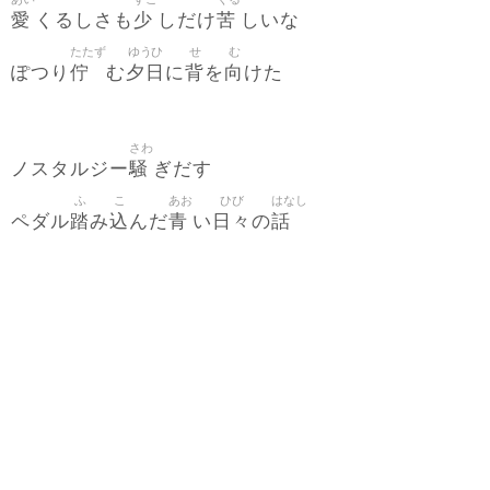
愛
少
苦
くるしさも
しだけ
しいな
たたず
ゆうひ
せ
む
佇
夕日
背
向
ぽつり
む
に
を
けた
さわ
騒
ノスタルジー
ぎだす
ふ
こ
あお
ひび
はなし
踏
込
青
日々
話
ペダル
み
んだ
い
の