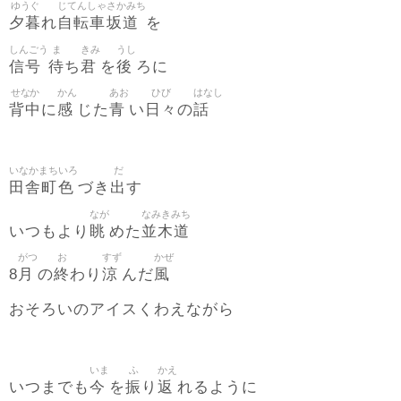
ゆうぐ
じてんしゃ
さかみち
夕暮
自転車
坂道
れ
を
しんごう
ま
きみ
うし
信号
待
君
後
ち
を
ろに
せなか
かん
あお
ひび
はなし
背中
感
青
日々
話
に
じた
い
の
いなかまち
いろ
だ
田舎町
色
出
づき
す
なが
なみきみち
眺
並木道
いつもより
めた
がつ
お
すず
かぜ
月
終
涼
風
8
の
わり
んだ
おそろいのアイスくわえながら
いま
ふ
かえ
今
振
返
いつまでも
を
り
れるように