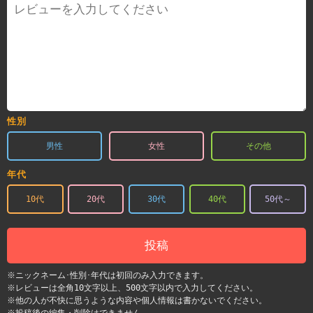
性別
男性
女性
その他
年代
10代
20代
30代
40代
50代～
投稿
※ニックネーム･性別･年代は初回のみ入力できます。
※レビューは全角10文字以上、500文字以内で入力してください。
※他の人が不快に思うような内容や個人情報は書かないでください。