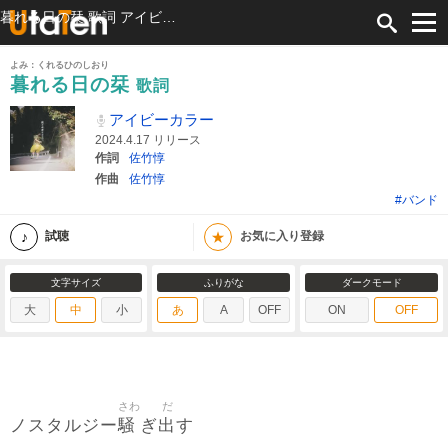
暮れる日の栞 歌詞 アイビーカラー ふりがな付
よみ：くれるひのしおり
暮れる日の栞
歌詞
アイビーカラー
2024.4.17 リリース
作詞
佐竹惇
作曲
佐竹惇
#バンド
★
試聴
お気に入り登録
文字サイズ
ふりがな
ダークモード
大
中
小
あ
A
OFF
ON
OFF
さわ
だ
騒
出
ノスタルジー
ぎ
す