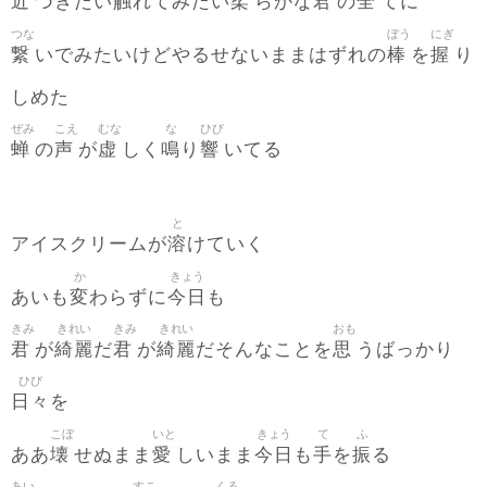
近
触
柔
君
全
づきたい
れてみたい
らかな
の
てに
つな
ぼう
にぎ
繋
棒
握
いでみたいけどやるせないままはずれの
を
り
しめた
ぜみ
こえ
むな
な
ひび
蝉
声
虚
鳴
響
の
が
しく
り
いてる
と
溶
アイスクリームが
けていく
か
きょう
変
今日
あいも
わらずに
も
きみ
きれい
きみ
きれい
おも
君
綺麗
君
綺麗
思
が
だ
が
だそんなことを
うばっかり
ひび
日々
を
こぼ
いと
きょう
て
ふ
壊
愛
今日
手
振
ああ
せぬまま
しいまま
も
を
る
あい
すこ
くる