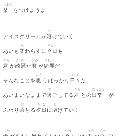
しおり
栞
をつけようよ
と
溶
アイスクリームが
けていく
か
きょう
変
今日
あいも
わらずに
も
きみ
きれい
きみ
きれい
君
綺麗
君
綺麗
が
だ
が
だ
おも
ひび
思
日々
そんなことを
うばっかり
だ
す
きみ
にちじょう
過
君
日常
あいまいなままで
ごしてる
との
が
お
ゆうひ
と
落
夕日
溶
ふわり
ちる
に
けていく
ちか
ふ
やわ
きみ
すべ