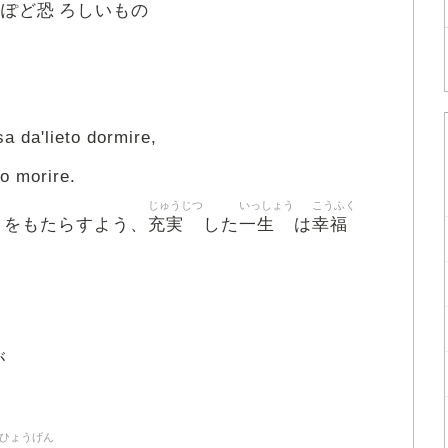
恐
っぽど
ろしいもの
a da'lieto dormire,
to morire.
じゅうじつ
いっしょう
こうふく
充実
一生
幸福
りをもたらすよう、
した
は
が
ひょうげん