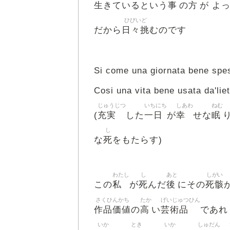
生
事
方
きているという
の
が よ
ひびいど
日々挑
だから
むのです
Si come una giornata bene spes
Cosi una vita bene usata da'lie
じゅうじつ
いちにち
しあわ
ねむ
充実
一日
幸
眠
(
した
が
せな
し
死
な
をもたらす)
わたし
し
あと
しがい
私
死
後
死骸
この
が
んだ
にその
さくひんかち
たか
げいじゅつひん
作品価値
高
芸術品
の
い
であれ
いか
とき
いか
しゅだん