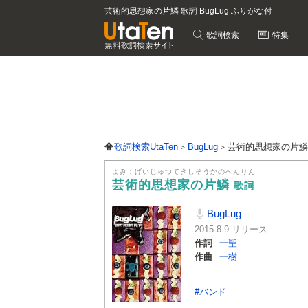
芸術的思想家の片鱗 歌詞 BugLug ふりがな付
歌詞検索
特集
歌詞検索UtaTen
BugLug
芸術的思想家の片
よみ：げいじゅつてきしそうかのへんりん
芸術的思想家の片鱗
歌詞
BugLug
2015.8.9 リリース
作詞
一聖
作曲
一樹
#バンド