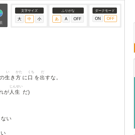
文字サイズ
ふりがな
ダークモード
果
い
かた
くち
だ
生
方
口
出
の
き
に
を
すな。
じんせい
人生
れが
だ)
らない
さい