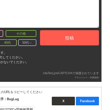
その他
投稿
40代
50代～
ます。
入力してください。
書かないでください。
UtaTenはreCAPTCHAで保護されています
-
プライバシー
利用契約
このURLをコピーしてください
：BugLug
X
Facebook