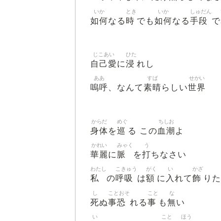
いか
とき
いか
しゅだん
如何
時
如何
手段
なる
でも
なる
で
じこあい
ひた
自己愛
浸
に
れし
ああ
すば
せかい
嗚呼
素晴
世界
、なんて
らしい
からだ
めぐ
ちしお
身体
巡
血潮
を
る この
よ
かれい
みゃく
う
華麗
脈
打
に
を
ちなさい
わたし
こきゅう
がく
い
かざ
私
呼吸
額
入
飾
の
は
に
れて
りた
し
ことおそ
こと
な
死
事恐
事
無
ぬ
れる
も
い
い
こと
ほう