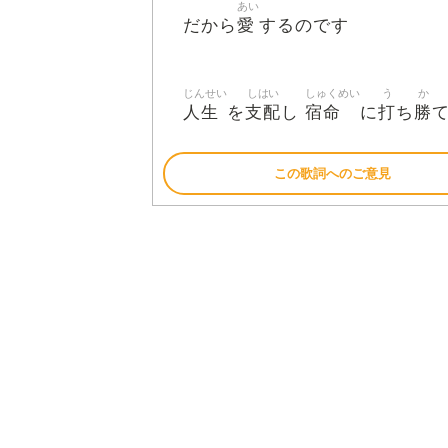
あい
愛
だから
するのです
じんせい
しはい
しゅくめい
う
か
人生
支配
宿命
打
勝
を
し
に
ち
この歌詞へのご意見