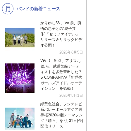
バンドの新着ニュース
K-POP
バンド
演歌・歌謡
洋楽
かりゆし58 、Vo.前川真
悟の息子との“親子共
VTuber
ディズニー
作”「セミファイナル」
リリース＆リリックビデ
オ公開！
2026年8月5日
ViViD、SuG、アリス九
號.ら、武道館級アーテ
ィストを多数輩出したP
S COMPANYが「新世代
ガールズアイドルオーデ
ィション」を始動！
2026年8月1日
緑黄色社会、フジテレビ
系バレーボールアジア選
手権2026中継テーマソン
グ「晴々」を7月31日(金)
配信リリース