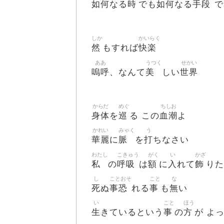
如何
時
如何
手段
なる
でも
なる
で
しか
かいらく
然
快楽
もすれば
ああ
うつく
せかい
嗚呼
美
世界
、なんて
しい
からだ
めぐ
ちしお
身体
巡
血潮
を
る この
よ
かれい
みゃく
う
華麗
脈
打
に
を
ちなさい
わたし
こきゅう
がく
い
かざ
私
呼吸
額
入
飾
の
は
に
れて
りた
し
ことおそ
こと
な
死
事恐
事
無
ぬ
れる
も
い
い
こと
ほう
生
事
方
きているという
の
が よ