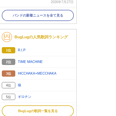
2026年7月27日
バンドの新着ニュースを全て見る
BugLugの人気歌詞ランキング
R.I.P
1位
TIME MACHINE
2位
HICCHAKA×MECCHAKA
3位
猿
4位
ギロチン
5位
BugLugの歌詞一覧を見る