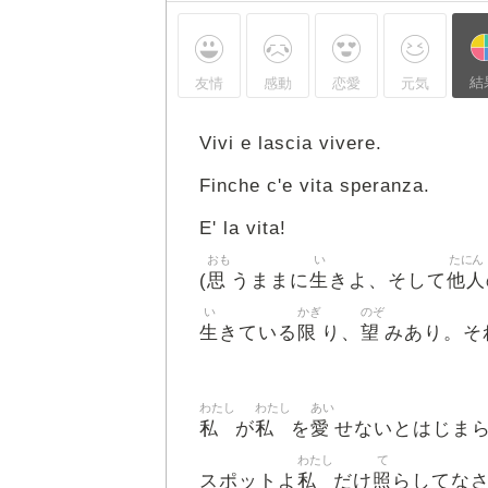
結
友情
感動
恋愛
元気
Vivi e lascia vivere.
Finche c'e vita speranza.
E' la vita!
おも
い
たにん
思
生
他人
(
うままに
きよ、そして
い
かぎ
のぞ
生
限
望
きている
り、
みあり。そ
わたし
わたし
あい
私
私
愛
が
を
せないとはじま
わたし
て
私
照
スポットよ
だけ
らしてな