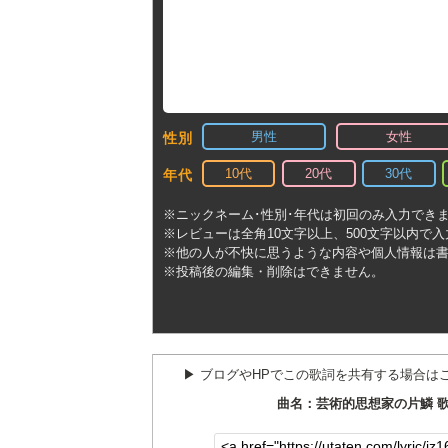
男性
女性
性別
10代
20代
30代
年代
※ニックネーム･性別･年代は初回のみ入力でき
※レビューは全角10文字以上、500文字以内で
※他の人が不快に思うような内容や個人情報は
※投稿後の編集・削除はできません。
▶︎ ブログやHPでこの歌詞を共有する場合は
曲名：芸術的思想家の片鱗 歌手