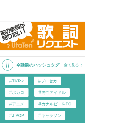
今話題のハッシュタグ
全て見る
TikTok
プロセカ
ボカロ
男性アイドル
アニメ
カナルビ・K-POP和訳
J-POP
キャラソン
あんスタ
歌い手