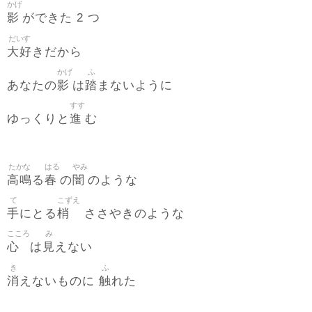
かげ
影
ができた 2 つ
だいす
大好
きだから
かげ
ふ
影
踏
あなたの
は
まないように
すす
進
ゆっくりと
む
たかな
はる
やみ
高鳴
春
闇
る
の
のような
て
こずえ
手
梢
にとる
ささやきのような
こころ
み
心
見
は
えない
き
ふ
消
触
えないものに
れた