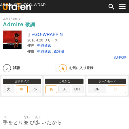
Admire 歌詞 EGO-WRAPPIN' ふりがな付
よみ：Admire
Admire
歌詞
EGO-WRAPPIN'
2016.4.20 リリース
作詞
中納良恵
作曲
中納良恵
,
森雅樹
#J-POP
★
試聴
お気に入り登録
文字サイズ
ふりがな
ダークモード
大
中
小
あ
A
OFF
ON
OFF
て
なら
ある
手
並
歩
をとり
び
いたから