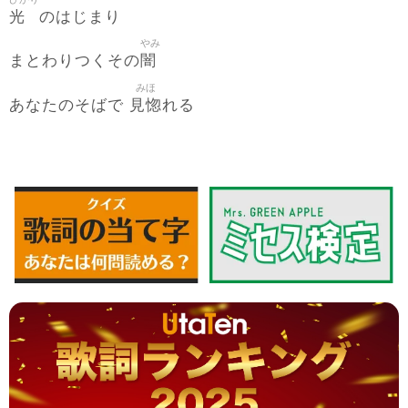
光
のはじまり
やみ
闇
まとわりつくその
みほ
見惚
あなたのそばで
れる