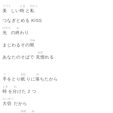
うつく
とき
わたし
美
時
私
しい
と
つなぎとめる KISS
ひかり
お
光
終
の
わり
やみ
闇
まじわるその
みほ
見惚
あなたのそばで
れる
て
ねむ
お
手
眠
落
をとり
りに
ちたから
とき
わ
時
分
を
けた 2 つ
たいせつ
大切
だから
ゆめ
み