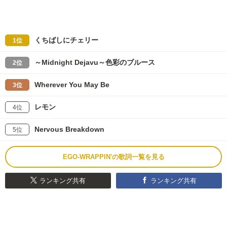
くちばしにチェリー
1位
～Midnight Dejavu～色彩のブルース
2位
Wherever You May Be
3位
レモン
4位
Nervous Breakdown
5位
EGO-WRAPPIN'の歌詞一覧を見る
ランキング共有
ランキング共有