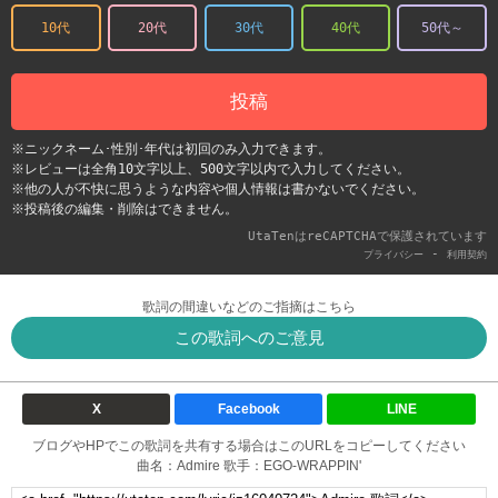
10代
20代
30代
40代
50代～
投稿
※ニックネーム･性別･年代は初回のみ入力できます。
※レビューは全角10文字以上、500文字以内で入力してください。
※他の人が不快に思うような内容や個人情報は書かないでください。
※投稿後の編集・削除はできません。
UtaTenはreCAPTCHAで保護されています
-
プライバシー
利用契約
歌詞の間違いなどのご指摘はこちら
この歌詞へのご意見
X
Facebook
LINE
ブログやHPでこの歌詞を共有する場合はこのURLをコピーしてください
曲名：Admire 歌手：EGO-WRAPPIN'