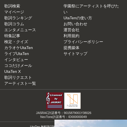
歌詞検索
学園祭にアーティストを呼びた
マイページ
い
歌詞ランキング
UtaTenの使い方
歌詞コラム
お問い合わせ
エンタメニュース
運営会社
特集記事
利用規約
検定・クイズ
プライバシーポリシー
カラオケUtaTen
提携媒体
ライブUtaTen
サイトマップ
インタビュー
ココだけメール
UtaTen X
歌詞リクエスト
アーティスト一覧
JASRAC許諾番号：9015879001Y38026
NexTone許諾番号：ID000000049
UtaTen 無料歌詞検索サイトの決定版！うたてん