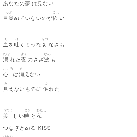
夢
見
あなたの
は
ない
めざ
こわ
目覚
怖
めていないのが
い
ち
は
せつ
血
吐
切
を
くような
なさも
おぼ
よる
なみ
溺
夜
波
れた
のさざ
も
こころ
き
心
消
は
えない
み
ふ
見
触
えないものに
れた
うつく
とき
わたし
美
時
私
しい
と
つなぎとめる KISS
ひかり