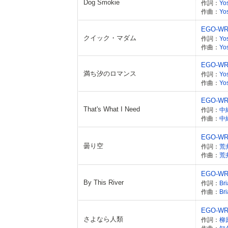
Dog Smokie
作詞：
Yo
作曲：
Yo
EGO-WR
クイック・マダム
作詞：
Yo
作曲：
Yo
EGO-WR
満ち汐のロマンス
作詞：
Yo
作曲：
Yo
EGO-WR
That's What I Need
作詞：
中
作曲：
中
EGO-WR
曇り空
作詞：
荒
作曲：
荒
EGO-WR
By This River
作詞：
Br
作曲：
Br
EGO-WR
さよなら人類
作詞：
柳