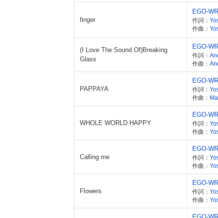
EGO-WR
finger
作詞：
Yo
作曲：
Yo
EGO-WR
(I Love The Sound Of)Breaking
作詞：
An
Glass
作曲：
An
EGO-WR
PAPPAYA
作詞：
Yo
作曲：
Ma
EGO-WR
WHOLE WORLD HAPPY
作詞：
Yo
作曲：
Yo
EGO-WR
Calling me
作詞：
Yo
作曲：
Yo
EGO-WR
Flowers
作詞：
Yo
作曲：
Yo
EGO-WR