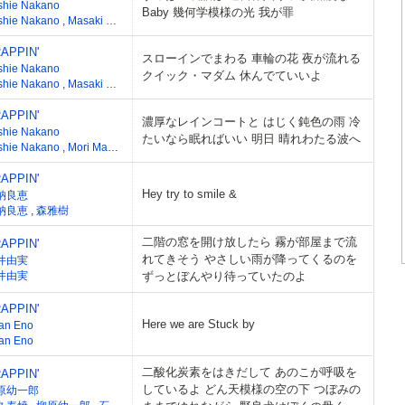
shie Nakano
Baby 幾何学模様の光 我が罪
shie Nakano
,
Masaki Mori
APPIN'
スローインでまわる 車輪の花 夜が流れる
shie Nakano
クイック・マダム 休んでていいよ
shie Nakano
,
Masaki Mori
APPIN'
濃厚なレインコートと はじく鈍色の雨 冷
shie Nakano
たいなら眠ればいい 明日 晴れわたる波へ
shie Nakano
,
Mori Masaki
APPIN'
Hey try to smile &
納良恵
納良恵
,
森雅樹
二階の窓を開け放したら 霧が部屋まで流
APPIN'
れてきそう やさしい雨が降ってくるのを
井由実
井由実
ずっとぼんやり待っていたのよ
APPIN'
Here we are Stuck by
ian Eno
ian Eno
二酸化炭素をはきだして あのこが呼吸を
APPIN'
しているよ どん天模様の空の下 つぼみの
原幼一郎