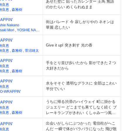
あせた壁に 貼ったカレンダー 壬馬 無語
納良恵
のかたらい めくられぬまま
納良恵
,
森雅樹
APPIN'
街はパレード 今 寂しがりやの ネオンは
shie Nakano
華麗 恋したい
saki Mori
,
YOSHIE NAKANO
APPIN'
Give it up! 突き刺す 光の香
納良恵
納良恵
,
森雅樹
,
菅沼雄太
APPIN'
手をとり並び歩いたから 影ができた 2 つ
納良恵
大好きだから
納良恵
,
森雅樹
APPIN'
水をそそぐ 透明なグラスに 全部はこわい
納良恵
半分でいい
O-WRAPPIN'
うちに帰る渋滞のハイウェイ 町に掛かる
APPIN'
ジュエリー どこまでも果てしなく続く ブ
納良恵
納良恵
,
森雅樹
レーキランプがきれい くしゃみ一つ風邪
の知らせ
出会いがしらにぶつかった 電信柱がへこ
APPIN'
んだ 一瞬で体がバラバラになった 飛び散
納良恵