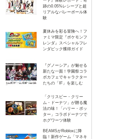
ート』体験レポート：奇
跡の0.05%レシーブと超
リアルなバレーボール体
験
夏休みを彩る冒険へ！フ
ァミマ限定『ポケモンフ
レンダ』スペシャルフレ
ンダピック獲得ガイド
『グノーシア』が魅せる
新たな一面！学園祭コラ
ボカフェでキャラクター
たちの「IF」を楽しむ
「クリスピー・クリー
ム・ドーナツ」が贈る魔
法の味！「ハリー・ポッ
ター」コラボドーナツで
ホグワーツ体験
BEAMSがRobloxに降
臨！新作ゲーム「マネキ