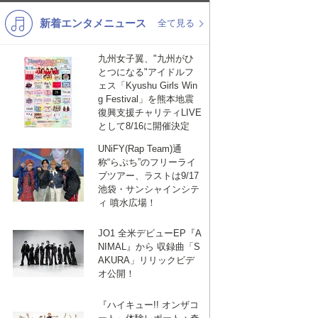
新着エンタメニュース
K-POP
演歌・歌謡
全て見る
バンド
洋楽
九州女子翼、"九州がひ
とつになる"アイドルフ
VTuber
ディズニー
ェス「Kyushu Girls Win
g Festival」を熊本地震
復興支援チャリティLIVE
として8/16に開催決定
UNiFY(Rap Team)通
称“らぷち”のフリーライ
ブツアー、ラストは9/17
池袋・サンシャインシテ
ィ 噴水広場！
JO1 全米デビューEP『A
NIMAL』から 収録曲「S
AKURA」リリックビデ
オ公開！
『ハイキュー!! オンザコ