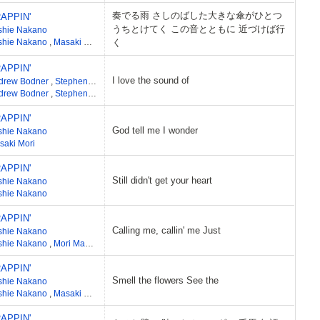
奏でる雨 さしのばした大きな傘がひとつ
APPIN'
うちとけてく この音とともに 近づけば行
shie Nakano
shie Nakano
,
Masaki Mori
く
APPIN'
I love the sound of
drew Bodner
,
Stephen Goulding
,
Nick Lowe
drew Bodner
,
Stephen Goulding
,
Nick Lowe
APPIN'
God tell me I wonder
shie Nakano
saki Mori
APPIN'
Still didn't get your heart
shie Nakano
shie Nakano
APPIN'
Calling me, callin' me Just
shie Nakano
shie Nakano
,
Mori Masaki
APPIN'
Smell the flowers See the
shie Nakano
shie Nakano
,
Masaki Mori
APPIN'