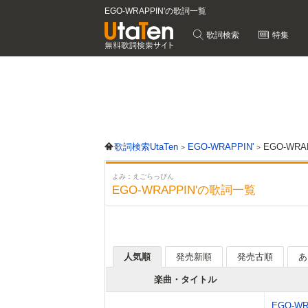
EGO-WRAPPIN'の歌詞一覧
歌詞検索
特集
歌詞検索UtaTen
EGO-WRAPPIN'
EGO-WR
よみ：えごらっぴん
EGO-WRAPPIN'の歌詞一覧
人気順
発売新順
発売古順
あ
楽曲・タイトル
EGO-WR