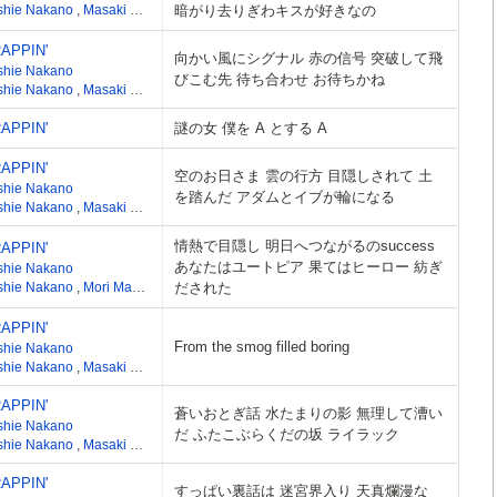
shie Nakano
,
Masaki Mori
暗がり去りぎわキスが好きなの
APPIN'
向かい風にシグナル 赤の信号 突破して飛
shie Nakano
びこむ先 待ち合わせ お待ちかね
shie Nakano
,
Masaki Mori
APPIN'
謎の女 僕を A とする A
APPIN'
空のお日さま 雲の行方 目隠しされて 土
shie Nakano
を踏んだ アダムとイブが輪になる
shie Nakano
,
Masaki Mori
情熱で目隠し 明日へつながるのsuccess
APPIN'
あなたはユートピア 果てはヒーロー 紡ぎ
shie Nakano
shie Nakano
,
Mori Masaki
だされた
APPIN'
From the smog filled boring
shie Nakano
shie Nakano
,
Masaki Mori
APPIN'
蒼いおとぎ話 水たまりの影 無理して漕い
shie Nakano
だ ふたこぶらくだの坂 ライラック
shie Nakano
,
Masaki Mori
APPIN'
すっぱい裏話は 迷宮界入り 天真爛漫な