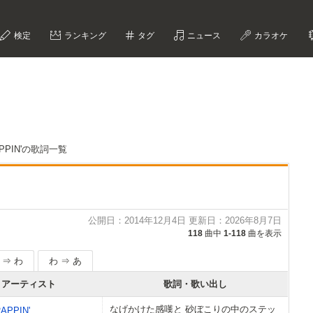
検定
ランキング
タグ
ニュース
カラオケ
APPIN'の歌詞一覧
公開日：2014年12月4日 更新日：2026年8月7日
118
曲中
1-118
曲を表示
 ⇒ わ
わ ⇒ あ
アーティスト
歌詞・歌い出し
なげかけた感嘆と 砂ぼこりの中のステッ
APPIN'