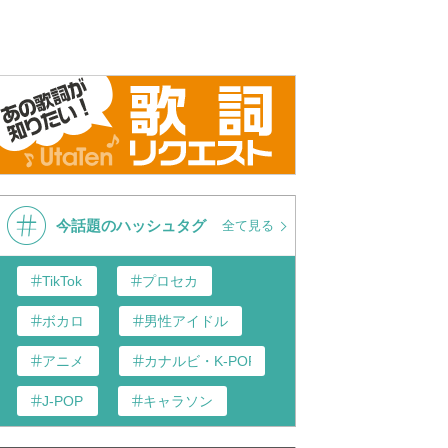
今話題のハッシュタグ
全て見る
TikTok
プロセカ
ボカロ
男性アイドル
アニメ
カナルビ・K-POP和訳
J-POP
キャラソン
あんスタ
歌い手