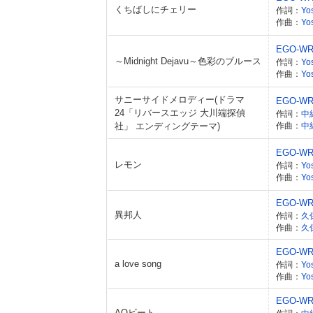
くちばしにチェリー
作詞：
Yo
作曲：
Yo
EGO-WR
～Midnight Dejavu～色彩のブルース
作詞：
Yo
作曲：
Yo
サニーサイドメロディー(ドラマ
EGO-WR
24「リバースエッジ 大川端探偵
作詞：
中
社」 エンディングテーマ)
作曲：
中
EGO-WR
レモン
作詞：
Yo
作曲：
Yo
EGO-WR
異邦人
作詞：
久
作曲：
久
EGO-WR
a love song
作詞：
Yo
作曲：
Yo
EGO-WR
AQビート