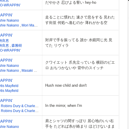
納良恵
だやかさ 忍びよる誓い hey-ho
O-WRAPPIN'
APPIN'
走ることに慣れた 速さで息をする 見わた
shie Nakano
す街並 何処へ進むのか 薄れがかる空
shie Nakano
,
Mori Masaki
APPIN'
対岸で手を振ってる 誰か 水鏡同じ光 見
納良恵
てた リヴィラ
納良恵
,
森雅樹
O-WRAPPIN'
APPIN'
クワイエット 爪先立っている 横顔のピエ
shie Nakano
ロ おちつかないや 背中のスイッチ
shie Nakano
,
Masaki Mori
APPIN'
Hush now child and don't
tis Mayfield
tis Mayfield
APPIN'
In the mirror, when I'm
Ian Robins Dury & Charles Jermy Jankel
Ian Robins Dury & Charles Jermy Jankel
肩とシャツの間すっぽり 居心地のいい右
APPIN'
手を たどれば糸が絡まり ほどけないまま
shie Nakano