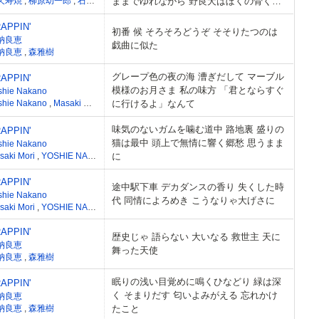
久寿焼
,
柳原幼一郎
,
石川浩司
ままでゆれながら 野良犬はぼくの骨くわ
,
滝本晃司
え
APPIN'
初番 候 そろそろどうぞ そそりたつのは
納良恵
戯曲に似た
納良恵
,
森雅樹
グレープ色の夜の海 漕ぎだして マーブル
APPIN'
模様のお月さま 私の味方 「君とならすぐ
shie Nakano
shie Nakano
,
Masaki Mori
に行けるよ」なんて
味気のないガムを噛む道中 路地裏 盛りの
APPIN'
猫は最中 頭上で無情に響く郷愁 思うまま
shie Nakano
saki Mori
,
YOSHIE NAKANO
に
APPIN'
途中駅下車 デカダンスの香り 失くした時
shie Nakano
代 同情によろめき こうなりゃ大げさに
saki Mori
,
YOSHIE NAKANO
APPIN'
歴史じゃ 語らない 大いなる 救世主 天に
納良恵
舞った天使
納良恵
,
森雅樹
眠りの浅い目覚めに鳴くひなどり 緑は深
APPIN'
く そまりだす 匂いよみがえる 忘れかけ
納良恵
納良恵
,
森雅樹
たこと