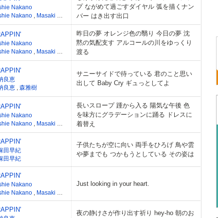
プ ながめて過ごすダイヤル 弧を描くナン
shie Nakano
shie Nakano
,
Masaki Mori
バー はき出す出口
昨日の夢 オレンジ色の翳り 今日の夢 沈
APPIN'
黙の気配支す アルコールの川をゆっくり
shie Nakano
shie Nakano
,
Masaki Mori
渡る
APPIN'
サニーサイドで待っている 君のこと思い
納良恵
出して Baby Cry ギュっとしてよ
納良恵
,
森雅樹
長いスロープ 踵から入る 陽気な午後 色
APPIN'
を味方にグラデーションに踊る ドレスに
shie Nakano
shie Nakano
,
Masaki Mori
着替え
APPIN'
子供たちが空に向い 両手をひろげ 鳥や雲
保田早紀
や夢までも つかもうとしている その姿は
保田早紀
APPIN'
Just looking in your heart.
shie Nakano
shie Nakano
,
Masaki Mori
APPIN'
夜の静けさが作り出す祈り hey-ho 朝のお