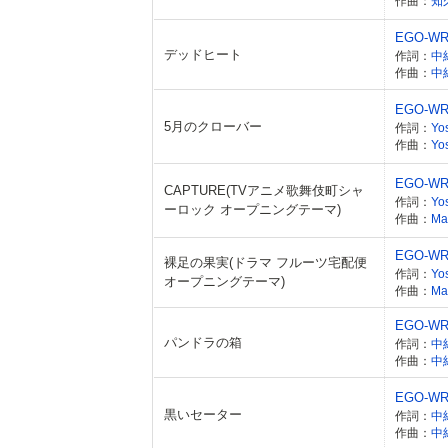
作曲：
知
EGO-WR
デッドヒート
作詞：
中
作曲：
中
EGO-WR
5月のクローバー
作詞：
Yo
作曲：
Yo
EGO-WR
CAPTURE(TVアニメ歌舞伎町シャ
作詞：
Yo
ーロック オープニングテーマ)
作曲：
Ma
EGO-WR
裸足の果実(ドラマ フルーツ宅配便
作詞：
Yo
オープニングテーマ)
作曲：
Ma
EGO-WR
パンドラの箱
作詞：
中
作曲：
中
EGO-WR
黒いセーター
作詞：
中
作曲：
中