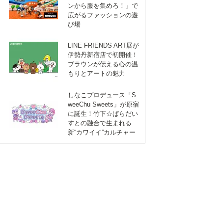
ンから服を集めろ！」で
広がるファッションの遊
び場
LINE FRIENDS ART展が
伊勢丹新宿店で初開催！
ブラウンが伝える心の温
もりとアートの魅力
しなこプロデュース「S
weeChu Sweets」が原宿
に誕生！竹下☆ぱらだい
すとの融合で生まれる
新“カワイイ”カルチャー