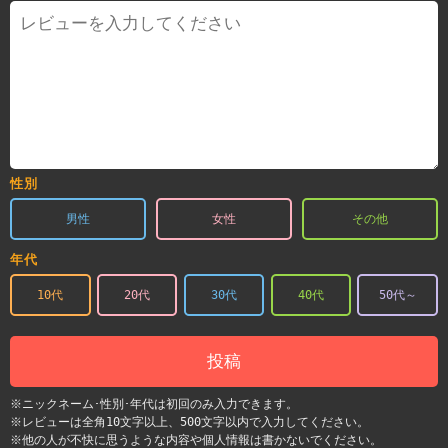
性別
男性
女性
その他
年代
10代
20代
30代
40代
50代～
投稿
※ニックネーム･性別･年代は初回のみ入力できます。
※レビューは全角10文字以上、500文字以内で入力してください。
※他の人が不快に思うような内容や個人情報は書かないでください。