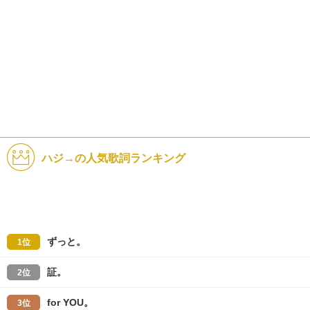
ハジ→の人気歌詞ランキング
ずっと。
1位
証。
2位
for YOU。
3位