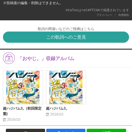
※投稿後の編集・削除はできません。
UtaTenはreCAPTCHAで保護されています
-
プライバシー
利用契約
歌詞の間違いなどのご指摘はこちら
この歌詞へのご意見
「おやじ。」収録アルバム
超ハジバム3。(初回限定
超ハジバム3。
盤)
2016/10
2016/10