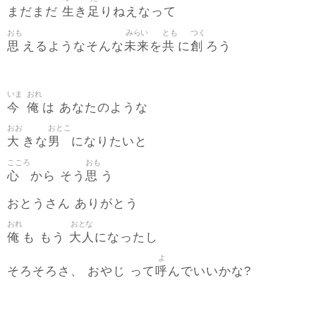
生
足
まだまだ
き
りねえなって
おも
みらい
とも
つく
思
未来
共
創
えるようなそんな
を
に
ろう
いま
おれ
今
俺
は あなたのような
おお
おとこ
大
男
きな
になりたいと
こころ
おも
心
思
から そう
う
おとうさん ありがとう
おれ
おとな
俺
大人
も もう
になったし
よ
呼
そろそろさ、 おやじ って
んでいいかな?