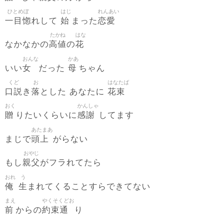
ひとめぼ
はじ
れんあい
一目惚
始
恋愛
れして
まった
たかね
はな
高値
花
なかなかの
の
おんな
かあ
女
母
いい
だった
ちゃん
くど
お
はなたば
口説
落
花束
き
とした あなたに
おく
かんしゃ
贈
感謝
りたいくらいに
してます
あたまあ
頭上
まじで
がらない
おやじ
親父
もし
がフラれてたら
おれ
う
俺
生
まれてくることすらできてない
まえ
やくそくどお
前
約束通
からの
り