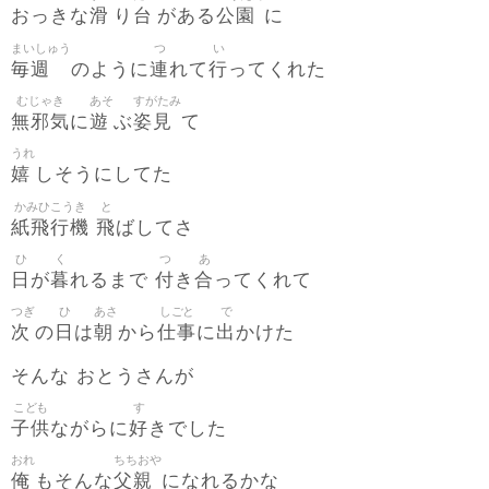
滑
台
公園
おっきな
り
がある
に
まいしゅう
つ
い
毎週
連
行
のように
れて
ってくれた
むじゃき
あそ
すがたみ
無邪気
遊
姿見
に
ぶ
て
うれ
嬉
しそうにしてた
かみひこうき
と
紙飛行機
飛
ばしてさ
ひ
く
つ
あ
日
暮
付
合
が
れるまで
き
ってくれて
つぎ
ひ
あさ
しごと
で
次
日
朝
仕事
出
の
は
から
に
かけた
そんな おとうさんが
こども
す
子供
好
ながらに
きでした
おれ
ちちおや
俺
父親
もそんな
になれるかな