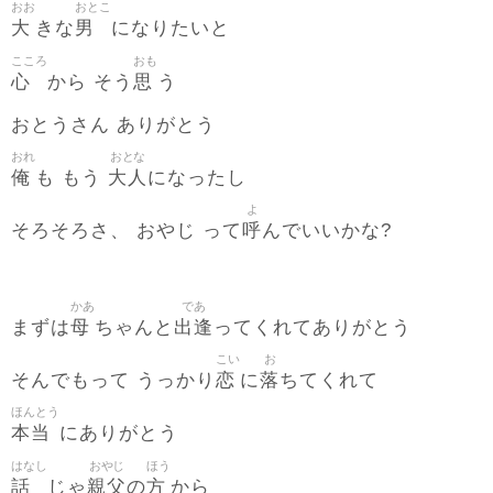
おお
おとこ
大
男
きな
になりたいと
こころ
おも
心
思
から そう
う
おとうさん ありがとう
おれ
おとな
俺
大人
も もう
になったし
よ
呼
そろそろさ、 おやじ って
んでいいかな?
かあ
であ
母
出逢
まずは
ちゃんと
ってくれてありがとう
こい
お
恋
落
そんでもって うっかり
に
ちてくれて
ほんとう
本当
にありがとう
はなし
おやじ
ほう
話
親父
方
じゃ
の
から