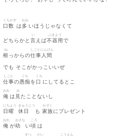
くちかず
おお
口数
多
は
いほうじゃなくて
い
ぶきよう
言
不器用
どちらかと
えば
で
ね
しごとにんげん
根
仕事人間
っからの
でも そこがかっこいいぜ
しごと
ぐち
くち
仕事
愚痴
口
の
を
にしてるとこ
おれ
み
俺
見
は
たことないし
にちよう
きゅうじつ
かぞく
日曜
休日
家族
も
にプレゼント
おれ
おさな
ころ
俺
幼
頃
が
い
は
すべ
だい
こうえん