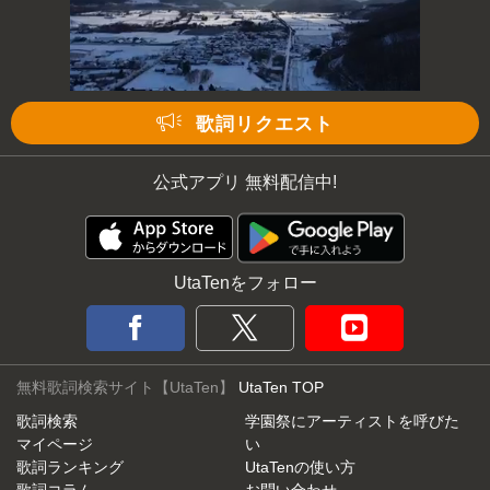
歌詞リクエスト
公式アプリ 無料配信中!
UtaTenをフォロー
無料歌詞検索サイト【UtaTen】
UtaTen TOP
歌詞検索
学園祭にアーティストを呼びた
マイページ
い
歌詞ランキング
UtaTenの使い方
歌詞コラム
お問い合わせ