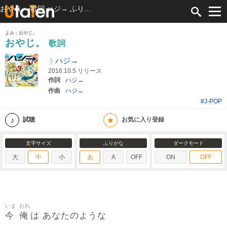
おやじ。 歌詞 ハジ→ ふりがな付
よみ：おやじ。
おやじ。
歌詞
ハジ→
2016.10.5 リリース
作詞
ハジ→
作曲
ハジ→
#J-POP
★
試聴
お気に入り登録
文字サイズ
ふりがな
ダークモード
大
中
小
あ
A
OFF
ON
OFF
いま
おれ
今
俺
は あなたのような