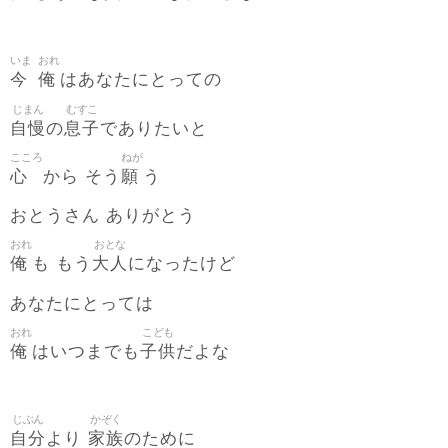
いま
おれ
今
俺
はあなたにとっての
じまん
むすこ
自慢
息子
の
でありたいと
こころ
ねが
心
願
から そう
う
おとうさん ありがとう
おれ
おとな
俺
大人
も もう
になったけど
あなたにとっては
おれ
こども
俺
子供
はいつまでも
だよな
じぶん
かぞく
自分
家族
より
のために