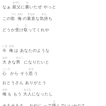
おやじ
か
親父
書
なぁ
に
いたぜ やっと
うた
おれ
すなお
きも
歌
俺
素直
気持
この
の
な
ち
う
と
受
取
どうか
け
ってくれや
いま
おれ
今
俺
は あなたのような
おお
おとこ
大
男
きな
になりたいと
こころ
おも
心
思
から そう
う
おとうさん ありがとう
おれ
おとな
俺
大人
も もう
になったし
よ
呼
そろそろさ、 おやじ って
んでいいかな?