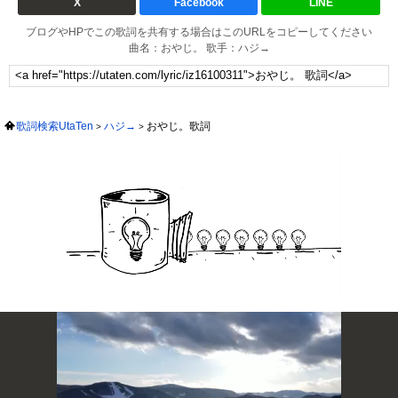
X
Facebook
LINE
ブログやHPでこの歌詞を共有する場合はこのURLをコピーしてください
曲名：おやじ。 歌手：ハジ→
歌詞検索UtaTen
ハジ→
おやじ。歌詞