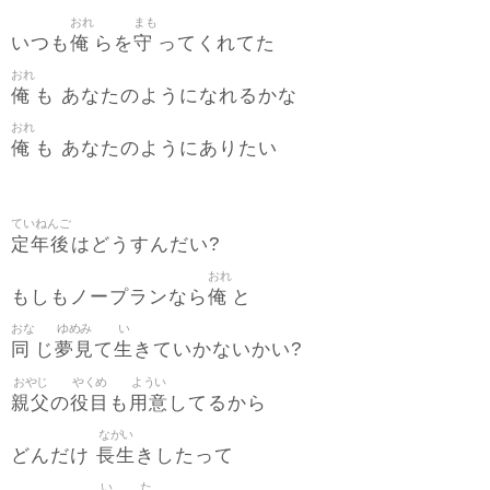
おれ
まも
俺
守
いつも
らを
ってくれてた
おれ
俺
も あなたのようになれるかな
おれ
俺
も あなたのようにありたい
ていねんご
定年後
はどうすんだい?
おれ
俺
もしもノープランなら
と
おな
ゆめみ
い
同
夢見
生
じ
て
きていかないかい?
おやじ
やくめ
ようい
親父
役目
用意
の
も
してるから
ながい
長生
どんだけ
きしたって
い
た