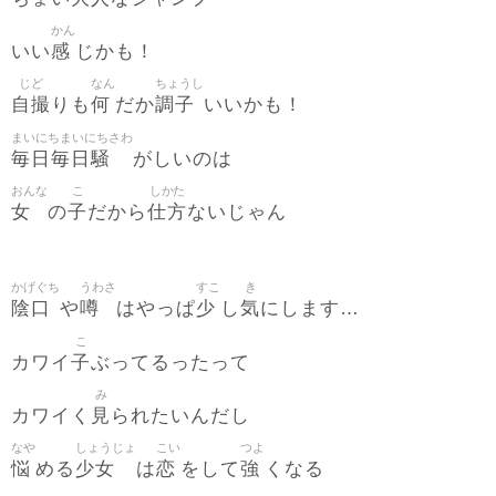
かん
感
いい
じかも！
じど
なん
ちょうし
自撮
何
調子
りも
だか
いいかも！
まいにちまいにちさわ
毎日毎日騒
がしいのは
おんな
こ
しかた
女
子
仕方
の
だから
ないじゃん
かげぐち
うわさ
すこ
き
陰口
噂
少
気
や
はやっぱ
し
にします…
こ
子
カワイ
ぶってるったって
み
見
カワイく
られたいんだし
なや
しょうじょ
こい
つよ
悩
少女
恋
強
める
は
をして
くなる