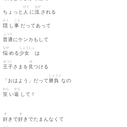
ひと
なが
人
流
ちょっと
に
される
かく
こと
隠
事
し
だってあって
ふつう
普通
にケンカもして
なや
しょうじょ
悩
少女
める
は
おうじ
み
王子
見
さまを
つける
しょうぶ
勝負
「おはよう」だって
なの
わら
かえ
笑
返
い
して！
す
す
好
好
きで
きでたまんなくて