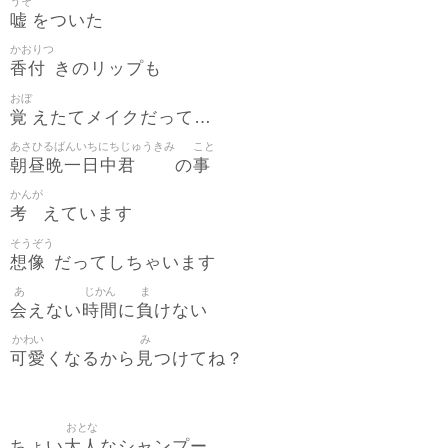
うそ
嘘
をついた
かおりつ
香付
きのリップも
おぼ
覚
えたてメイクだって…
あさひるばんいちにちじゅうきみ
こと
朝昼晩一日中君
事
の
かんが
考
えています
そうぞう
想像
だってしちゃいます
あ
じかん
ま
会
時間
負
えない
に
けない
かわい
み
可愛
見
くなるから
つけてね？
おとな
大人
ちょい
なシャンプー