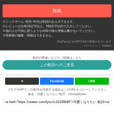
投稿
※ニックネーム･性別･年代は初回のみ入力できます。
※レビューは全角10文字以上、500文字以内で入力してください。
※他の人が不快に思うような内容や個人情報は書かないでください。
※投稿後の編集・削除はできません。
UtaTenはreCAPTCHAで保護されています
-
プライバシー
利用契約
歌詞の間違いなどのご指摘はこちら
この歌詞へのご意見
X
Facebook
LINE
ブログやHPでこの歌詞を共有する場合はこのURLをコピーしてください
曲名：可愛くなりたい 歌手：HoneyWorks