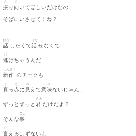
ふ
む
振
向
り
いてほしいだけなの
そばにいさせて！ね？
はな
はな
話
話
したくて
せなくて
に
逃
げちゃうんだ
しんさく
新作
のチークも
ま
か
み
いみ
真
赤
見
意味
っ
に
えて
ないじゃん…
きみ
君
ずっとずっと
だけだよ？
こと
事
そんな
い
言
えるはずないよ