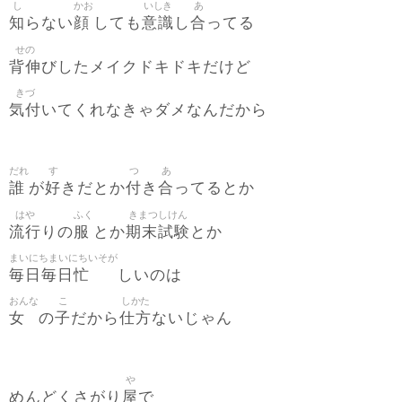
し
かお
いしき
あ
知
顔
意識
合
らない
しても
し
ってる
せの
背伸
びしたメイクドキドキだけど
きづ
気付
いてくれなきゃダメなんだから
だれ
す
つ
あ
誰
好
付
合
が
きだとか
き
ってるとか
はや
ふく
きまつしけん
流行
服
期末試験
りの
とか
とか
まいにちまいにちいそが
毎日毎日忙
しいのは
おんな
こ
しかた
女
子
仕方
の
だから
ないじゃん
や
屋
めんどくさがり
で