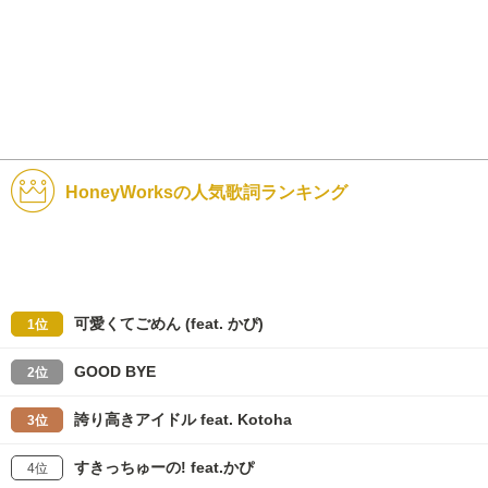
HoneyWorksの人気歌詞ランキング
可愛くてごめん (feat. かぴ)
1位
GOOD BYE
2位
誇り高きアイドル feat. Kotoha
3位
すきっちゅーの! feat.かぴ
4位