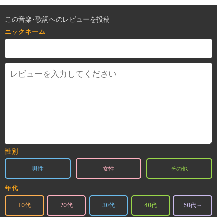
この音楽･歌詞へのレビューを投稿
ニックネーム
性別
男性
女性
その他
年代
10代
20代
30代
40代
50代～