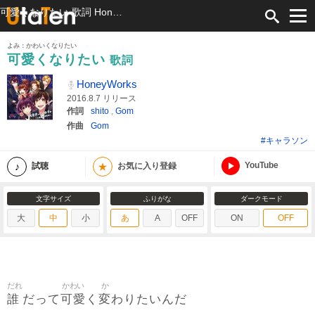
可愛くなりたい 歌詞 HoneyWorks ふりがな付
よみ：かわいくなりたい
可愛くなりたい
歌詞
HoneyWorks
2016.8.7 リリース
作詞
shito
,
Gom
作曲
Gom
#キャラソン
YouTube
★
試聴
お気に入り登録
文字サイズ
ふりがな
ダークモード
大
中
小
あ
A
OFF
ON
OFF
だれ
かわい
か
誰
可愛
変
だって
く
わりたいんだ