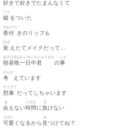
好
好
きで
きでたまんなくて
うそ
嘘
をついた
かおりつ
香付
きのリップも
おぼ
覚
えたてメイクだって…
あさひるばんいちにちじゅうきみ
こと
朝昼晩一日中君
事
の
かんが
考
えています
そうぞう
想像
だってしちゃいます
あ
じかん
ま
会
時間
負
えない
に
けない
かわい
み
可愛
見
くなるから
つけてね？