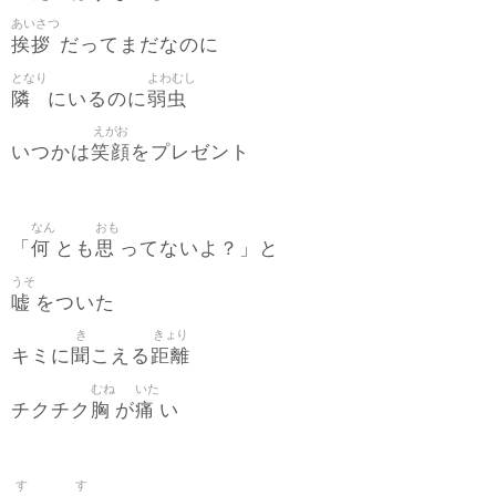
あいさつ
挨拶
だってまだなのに
となり
よわむし
隣
弱虫
にいるのに
えがお
笑顔
いつかは
をプレゼント
なん
おも
何
思
「
とも
ってないよ？」と
うそ
嘘
をついた
き
きょり
聞
距離
キミに
こえる
むね
いた
胸
痛
チクチク
が
い
す
す