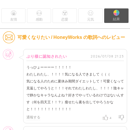
結果
友情
感動
恋愛
元気
可愛くなりたい / HoneyWorks の歌詞へのレビュー
女性
2026/07/08 21:23
ぷり様に認知されたい
うっひょーーーー！！！！！
わたしわたし、！！！！気になる人できまして（（（
気になる人のために夏休み期間ダイエットして！可愛くなって
見返してやろうと！！！それでわたしわたし、！！！！陰キャ
で静かなキャラなんよね？好きでやっているわけではないんす
す（何を四天王！！？）瘦せたら素を出してやろうかな
と！！！！！！！！！！！！
通報する
4
女性