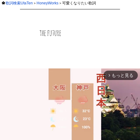
歌詞検索UtaTen
HoneyWorks
可愛くなりたい歌詞
もっと見る
arrow_forward_ios